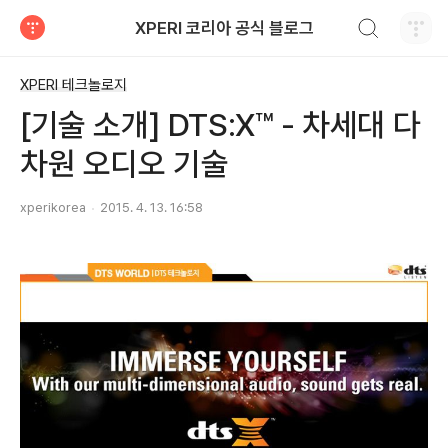
검색하기
XPERI 코리아 공식 블로그
티스토리
XPERI 테크놀로지
[기술 소개] DTS:X™ - 차세대 다
차원 오디오 기술
xperikorea
2015. 4. 13. 16:58