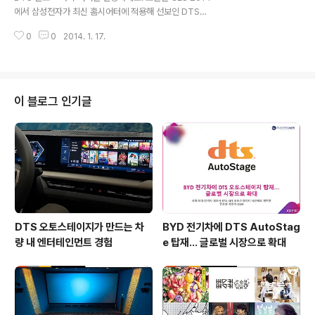
록 하기 위해 개발된 오디오 솔루션입니다. 그럼 DTS 사운
에서 삼성전자가 최신 홈시어터에 적용해 선보인 DTS의
드™의 특징을 알아볼까요? DTS 사운드™는 작고 얇아진
최신 기술을 소개해 드리려 합니다. 삼성전자는 2013년도
모바일 기기의 스피커를 보안하기 위한 기술로, 한층 실감
0
0
2014. 1. 17.
에 이어 올해의 홈시어터에도 DTS 네오:퓨전™(DTS Ne
나고 생생한 손안의 영화관을 ..
o:Fusion™) 기술을 탑재 합니다. 달라진 것이 있다면, 20
14년도에는 한층 업그레이드된 DTS 네오:퓨전 II™가 탑재
된다는 것입니다! :) CES 2014에서 삼성전자는 자사 부스
를 통해 홈시어터 BD-HES H7730WM 모델에 적용된 D
이 블로그 인기글
TS 네오:퓨전 II™를 시연하기도 했답니다! ◀ 삼성전자가
CES 2014를 통해 선보인 블루레이 홈시어터, BD-HES
H7730WM DTS 네오:퓨전 II™은 2채널로 제작된 콘텐
츠를 5.1채널로 업믹스하여 가상의 "Hei..
DTS 오토스테이지가 만드는 차
BYD 전기차에 DTS AutoStag
량 내 엔터테인먼트 경험
e 탑재… 글로벌 시장으로 확대