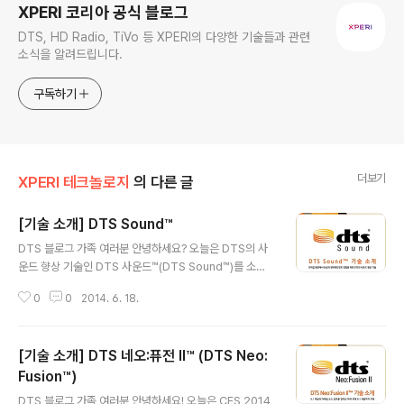
XPERI 코리아 공식 블로그
DTS, HD Radio, TiVo 등 XPERI의 다양한 기술들과 관련
소식을 알려드립니다.
구독하기
더보기
XPERI 테크놀로지
의 다른 글
[기술 소개] DTS Sound™
글 내용
DTS 블로그 가족 여러분 안녕하세요? 오늘은 DTS의 사
운드 향상 기술인 DTS 사운드™(DTS Sound™)를 소개
해드리려고 합니다. 휴대폰이나 태블릿 등 모바일 기기는
0
0
2014. 6. 18.
이제 음악과 영화, 게임 등 엔터테인먼트를 즐기는 데 없어
서는 안 될 필수품이 되었는데요. 디스플레이의 사이즈는
물론 화질 역시 그에 걸맞게 향상되고 있는 지금. 음질이 예
[기술 소개] DTS 네오:퓨전 II™ (DTS Neo:
전 그대로라면 아무리 값비싼 가격의 모바일 기기라 하더
라도 만족할 수 없겠죠. DTS 사운드™는 모바일 기기에서
Fusion™)
글 내용
도 영화관 못지 않은 최상의 엔터테인먼트를 즐길 수 있도
DTS 블로그 가족 여러분 안녕하세요! 오늘은 CES 2014