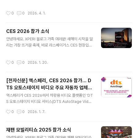
테인먼트 환경 전체를 재편하는 촉매제 역할을 하고 있습
전역에 CTV광고 혁신을 위한 전략적 파트너십 발표 기사
니다. 올해 커넥티드 TV의 급속한 성장은 인공지능의 발달
를 소개해드립니다. (2026년 4월 7일 게재) 다음은 해당
작성시간
0
0
2026. 4. 1.
과 자동차 같은 새로운 환경으로의 확장을 통해 시청자가
기사의 일부를 번역하여 발췌한 내용입니다. "미디어 소비
콘텐츠를 즐기고 상호작용하는 방식은 물론, 광고주가 목
가 점점 더 파..
표 고객에게 도달하는 방식을 재정의하고 있습니다. 스트
CES 2026 참가 소식
리밍 시장 통합과 거대 기업 닐슨의 2025년 보고서에 따
글 내용
르면, 스트리밍은 미국 전체 TV 시청량의 거의 절반을 차
안녕하세요. XPERI 블로그 가족 여러분! 새해의 시작을 알
지했으며, 유튜브와 넷플릭스가 개별 플랫폼 중 가장 큰 비
리는 가장 뜨거운 축제, 바로 라스베이거스 CES 현장입니
중을 차지하고 있습니다. 이에 따라 기존 스튜디오들은 합
다! 1월이면 전 세계의 시선이 이곳으로 쏠리는데요. 미래
병하거나 혁신적인 제휴를 모색할 수밖에 없게 되었습니
를 바꿀 혁신적인 기술부터 가전 제품의 정점까지, 글로벌
작성시간
0
0
2026. 1. 20.
다. 한편, TiVo의 2025년 2분기..
리더들의 프레젠테이션과 열띤 토론이 끊임없이 이어집니
다. 미래의 모습을 가장 먼저 확인하려는 사람들로 가득한
현장의 열기와 라스베이거스의 화려한 불빛이 어우러진 C
[전자신문] 엑스페리, CES 2026 참가… D
ES는 단순한 전시회를 넘어선 특별한 경험을 제공해주는
TS 오토스테이지 비디오 주요 자동차 업체들
데요. 올해 CES 2026 현장도 정말 뜨거웠습니다. 춤추고
글 내용
채택 확대
살림하는 휴머노이드 로봇은 물론, 이제는 일상이 된 다채
엑스페리가 CES 2026에서 차량용 비디오 플랫폼인 'DT
로운 AI 제품들이 전시장을 가득 메웠는데요. 특히 최신 자
S 오토스테이지 비디오 서비스(DTS AutoStage Video
동차 기술들이 집결된 전시회장의 열기는 대단했습니다. X
Service Powered by TiVo)'가 메르세데스-벤츠를 비
작성시간
0
0
2026. 1. 7.
peri는 이번 CES에서 ..
롯한 글로벌 주요 완성차 업체(OEM)들로 확대 적용되고
있다고 발표했습니다. DTS 오토스테이지 비디오는 전 세
계 커넥티드 카를 위한 프리미엄 비디오 솔루션으로, 현재
재팬 모빌리티쇼 2025 참가 소식
총 5개의 글로벌 OEM이 채택하며 시장 입지를 빠르게 넓
글 내용
안녕하세요. XPERI 블로그 가족 여러분! 재팬 모빌리티쇼