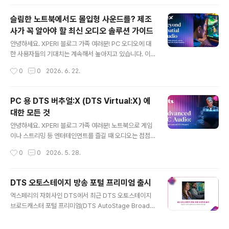
미국 연방통신위원회(..
이트가 소개되었는데요. 앞으로 해당 기사의 주요 내용을
시리즈로 나누어 소개해 드리고자 합니다. 오늘은 그 첫 번
슬림한 노트북에서도 몰입형 사운드를? 제조
째 포스팅으로, 자동차 라디오가 어떻게 변화해 왔는지, 그
사가 꼭 알아야 할 최신 오디오 솔루션 가이드
리고 디지털 전환 시대에 방송업자들이 어떤 과제와 기회
글 내용
를 마주하고 있는지를 살펴보겠습니다. 라디오는 여전히
안녕하세요. XPERI 블로그 가족 여러분! PC 오디오에 대
자동차 안에서 가장 강력한 오디오 플랫폼 라디오는 100
한 사용자들의 기대치는 계속해서 높아지고 있습니다. 이
년이 넘는 시간 동안 우리 일상 속 대표적인 오디오 매체로
제 오디오는 단순한 부가 기능이 아니라, 전체 사용자 경험
작성시간
0
0
2026. 6. 22.
자리해 왔습니다. 하지만 최근에는 스트리밍 서비스, 커넥
을 좌우하는 핵심 요소로 자리 잡았습니다. 이러한 흐름 속
티드 기기, 지능형 차량..
에서 PC 제조사들은 제한된 하드웨어 환경 안에서 차별화
된 사운드 경험을 구현해야 하는 도전과제를 안고 있습니
PC 용 DTS 버추얼:X (DTS Virtual:X) 에
다. 얇고 가벼운 폼팩터, 제한된 스피커 구조, 전력 및 성능
대한 모든 것
제약은 모두 오디오 품질 구현에 직접적인 영향을 미치는
글 내용
데요. 오늘은 이러한 과제를 해결하기 위한 최신 PC 오디
안녕하세요. XPERI 블로그 가족 여러분! 노트북으로 게임
오 솔루션과 그 핵심 요소에 대해 살펴보겠습니다. PC 오
이나 스트리밍 등 엔터테인먼트를 즐길 때 오디오는 점점
디오의 새로운 기준오늘날의 PC는 단순한 업무용 기기를
더 중요한 역할을 하고 있습니다. 소비자들은 PC 오디오로
작성시간
0
0
2026. 5. 28.
넘어 게임, 스트리밍, 화상 회의, 그리고 다양한 콘텐츠 소
도 몰입감 넘치는 고품질 오디오를 즐길 수 있길 기대하는
비를 아우르는 플랫폼으로 진화..
데요. DTS 버추얼:X (DTS Virtual:X)는 이런 니즈에 맞
게 노트북 오디오에서 공간감을 끌어올려 풍부한 현장감을
DTS 오토스테이지 방송 포털 프리미엄 출시
구현해줍니다. 이번 글에서는 DTS 버추얼:X에 대한 Q&A
글 내용
엑스페리의 자회사인 DTS에서 최근 DTS 오토스테이지
를 통해 이모저모를 자세히 알아보도록 하겠습니다. DTS
브로드캐스터 포털 프리미엄(DTS AutoStage Broadc
Virtual:X는 무엇인가요?DTS 버추얼:X는 윈도우 기반 P
aster Portal Premium)을 출시했습니다. 이 솔루션은
C를 위한 공간 음향 솔루션으로, 소리를 청취자의 머리 위
기존의 포털을 한 단계 더 발전시켜 시장에서 가장 포괄적
와 주변부에 배치해 한층 몰입감 있는 청취 경험을 제공합