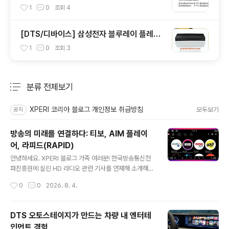
1
0
조회
4
[DTS/디바이스] 삼성전자 블루레이 플레이
어 BD-J5900
1
0
조회
3
분류 전체보기
주요 글 목록
XPERI 코리아 블로그 개인정보 취급방침
모두보기
공지
방송의 미래를 연결하다: 티보, AIM 플레이
어, 라피드(RAPID)
글 내용
안녕하세요. XPERI 블로그 가족 여러분! 한국방송통신전
파진흥원에 실린 HD 라디오 관련 기사를 연재해 소개해드
리고 있습니다. 지난 포스팅에서는 DTS 오토스테이지와
작성시간
0
0
2026. 8. 4.
하이브리드 라디오가 차량 내 오디오 경험을 어떻게 변화
시키고 있는지 살펴봤다면, 이번에는 그 생태계를 완성하
는 엑스페리의 핵심 솔루션들을 소개해보려 합니다. 티보
DTS 오토스테이지가 만드는 차량 내 엔터테
기반 비디오 서비스와 광고 플랫폼, 방송사 앱 구축 솔루션
인먼트 경험