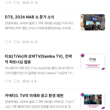
작성시간
0
0
2026. 5. 14.
인 청취 분석 정보를 라디오 방송사들에게 제공하는 새로
니다. 노트북 스피커나 헤드폰을 통해 실감나는 3차원 음
운 라디오 포털입니다. 새로운 프리미엄 기능은 올 4월 16
향을 구현..
일부터 제공되고 있으며, 라스베이거스에서 열린 NAB Sh
DTS, 2026 NAB 쇼 참가 소식
ow의 Xperi 부스에서 실제 관람객들에게 선보이기도 했
글 내용
습니다.DTS 오토스테이지 방송 포털 프리미엄(DTS Aut
안녕하세요. XPERI 블로그 가족 여러분! 오늘은 미국 라스
oStage Broadcaster Portal Premium) 출시기사를
베이버스에서 열린 2026 미국방송협회(NAB) 쇼에 참가
소개해드립니다. 다음은 해당 기사의 일부를 번역하여 발
한 소식을 전해드리려 합니다. NAB는 미국 방송연맹(Nati
췌한 내용입니다. "DTS 오토스테이지(DTS Auto..
onal Association of Broadcasters)이 매년 주최하는
작성시간
0
0
2026. 5. 12.
세계 최대의 방송 미디어 전시회입니다. DTS는 올해 NA
B에도 참가해 새로운 기술 발표는 물론, '2026년 올해의
제품' 상을 수상하기도 했는데요. 자세한 내용을 함께 살펴
티보(TiVo)와 삼바TV(Samba TV), 전략
볼까요? 새로운 DTS 오토스테이지 방송 포털 프리미엄 소
적 파트너십 발표
개 DTS는 올해 NAB쇼에서 DTS 오토스테이지 방송 포
글 내용
털 프리미엄 (DTS AutoStage Broadcaster Portal P
엑스페리의 자회사인 TiVo Ads(티보 애즈) 와 AI기반 미
remium) 이라는 최신 솔루션을 발표했습니다. 대부분의
디어 인텔리전스의 글로벌 리더인 Samba TV(삼바 TV)
라디오 방송사들은 이미 기존에..
가 전략적 파트너십을 발표했습니다. 이번 파트너십으로
작성시간
0
0
2026. 4. 8.
삼바TV의 TV시청 데이터 분석 및 시청자 타겟팅 기능을
티보의 커넥티드 TV 플랫폼과 통합하게 되었는데요. 이를
통해 광고주는 원하는 시청자에게만 효율적인 광고 노출을
커넥티드 TV의 미래와 광고 환경 재편
할 수 있게 되고, 이를 객관적인 데이터로 확인할 수 있게
글 내용
안녕하세요. XPERI 블로그 가족 여러분! 커넥티드 TV(CT
되었습니다. 이 서비스는 올해 4월 영국을 시작으로 전 세
V)는 기존 텔레비전의 단순한 진화를 넘어 미디어 및 엔터
계 글로벌 시장으로 확대될 예정입니다.삼바와 티보, 영국