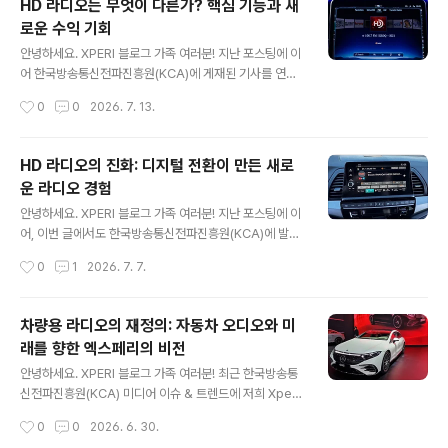
HD 라디오는 무엇이 다른가? 핵심 기능과 새
에 새로운 비즈니스 기회를 제공하며 미래 방송 환경의 기
로운 수익 기회
반을 마련하고 있습데요. 이번 포스팅에서는 HD 라디오가
글 내용
창출하는 수익 모델과 미래 활용 가능성, 그리고 이를 바탕
안녕하세요. XPERI 블로그 가족 여러분! 지난 포스팅에 이
으로 진화하고 있는 엑스페리(Xperi)의 커넥티드 차량 솔
어 한국방송통신전파진흥원(KCA)에 게재된 기사를 연재
루션을 살펴보겠습니다. 방송사를 위한 수익 창출 기회HD
해 소개해드리려 합니다. 지난번 포스팅에서는 HD 라디오
작성시간
0
0
2026. 7. 13.
라디오는 원래 음질 향상을 목적으로 개발된 기술입니다.
기술의 등장 배경과 미국 시장에서의 확산 현황을 살펴보
그러나 방송사들은 HD ..
았습니다. 그렇다면 HD 라디오는 기존 아날로그 라디오와
비교해 실제로 무엇이 다를까요? HD 라디오는 단순히 음
HD 라디오의 진화: 디지털 전환이 만든 새로
질을 개선하는 기술을 넘어, 추가 채널 운영, 데이터 서비스
운 라디오 경험
제공, 시각 콘텐츠 연동 등 다양한 기능을 제공합니다. 이러
글 내용
한 기능은 청취자에게는 더욱 풍부한 라디오 경험을 제공
안녕하세요. XPERI 블로그 가족 여러분! 지난 포스팅에 이
하고, 방송사에게는 새로운 수익 창출 기회를 열어주고 있
어, 이번 글에서도 한국방송통신전파진흥원(KCA)에 발행
습니다. 이번 포스팅에서는 HD 라디오의 핵심 기능과 함
된 기사를 이어서 소개해드리도록 하겠습니다. 오늘은 디
작성시간
0
1
2026. 7. 7.
께, 방송 산업이 이를 어떻게 활용하고 있는지 살펴보겠습
지털로 전환하는 차량 라디오 플랫폼을 위한 엑스페리(Xp
니다. HD 라디오의 핵심 기능 H..
eri)의 핵심 기술 중 하나인 HD 라디오(HD Radio™) 에
대해 다뤄보려 합니다. HD 라디오의 기원과 성장 2000년
차량용 라디오의 재정의: 자동차 오디오와 미
대 초반 미국 방송 시장은 급격한 변화의 시기를 맞이하고
래를 향한 엑스페리의 비전
있었습니다. 특히 위성 라디오 서비스의 확산은 기존 지상
글 내용
파 라디오 방송사들에게 새로운 경쟁 압력으로 작용했습니
안녕하세요. XPERI 블로그 가족 여러분! 최근 한국방송통
다. 위성 라디오는 광고 없는 콘텐츠와 전국 단위 서비스 범
신전파진흥원(KCA) 미디어 이슈 & 트렌드에 저희 Xperi
위를 제공하며 많은 관심을 받기 시작했습니다. 이러한 환
의 자동차 기술 관련 기사가 실렸습니다. 본 기사에는 방송·
작성시간
0
0
2026. 6. 30.
경 속에서 등장한 것이 바로 HD 라디오입니다. 2002년
미디어 기술의 최신 동향과 Xperi가 제시하는 산업의 인사