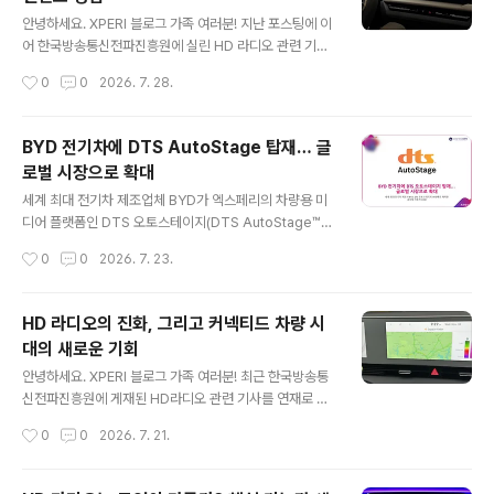
AIM 플레이어, 비주얼 라디오 구현 플랫폼 라피드(RAPI
글 내용
D), 그리고 데이터 기반 수익화를 지원하는 DTS 오토스테
안녕하세요. XPERI 블로그 가족 여러분! 지난 포스팅에 이
이지 브로드캐스터 포털까지. 각각의 기술은 독립적으로도
어 한국방송통신전파진흥원에 실린 HD 라디오 관련 기사
강력하지만, 함께 활용될 때 방송사가 차량을 넘어 모든 스
를 계속해서 소개해드립니다. 지난 포스팅에서는 HD 라디
작성시간
0
0
2026. 7. 28.
크린에서 청취자와 연결될 수 있는 기반을 만들어줍니다.
오가 방송사에 제공하는 새로운 수익 창출 기회와 미래 활
티보 비디오 서비스와 티보 광고티보는..
용 가능성에 대해 살펴보았습니다. 그렇다면 이러한 기술
은 실제 차량 환경에서 어떻게 구현되고 있을까요? 이번 포
BYD 전기차에 DTS AutoStage 탑재… 글
스팅에서는 HD 라디오를 기반으로 한 커넥티드 차량 생태
로벌 시장으로 확대
계와, 이를 지원하는 엑스페리(Xperi)의 핵심 솔루션인 D
글 내용
TS 오토스테이지 (DTS AutoStage)를 소개합니다. 커
세계 최대 전기차 제조업체 BYD가 엑스페리의 차량용 미
넥티드 차량 시대와 라디오의 변화 HD 라디오는 차량 내
디어 플랫폼인 DTS 오토스테이지(DTS AutoStage™)
디지털 라디오 경험의 기반을 마련했습니다. 오늘날 자동
를 독점 채택했습니다. 이번 협력을 통해 BYD는 유럽, 아
작성시간
0
0
2026. 7. 23.
차는 단순한 이동 수단이 아닙니다. 차량 디스플레이가 대
시아태평양, 중남미, 중동 및 아프리카 등 주요 글로벌 시장
형화되고 인터넷 연결성이 강화되..
에 출시되는 차량에서 라디오, 오디오 스트리밍, 비디오 콘
텐츠를 아우르는 통합 엔터테인먼트 경험을 제공할 계획입
HD 라디오의 진화, 그리고 커넥티드 차량 시
니다. 이번 파트너십은 운전자와 탑승자에게 더욱 풍부하
대의 새로운 기회
고 몰입감 있는 콘텐츠 경험을 제공하기 위한 중요한 발걸
글 내용
음이 될 것으로 기대됩니다.BYD, 차량용 미디어 플랫폼으
안녕하세요. XPERI 블로그 가족 여러분! 최근 한국방송통
로 DTS AutoStage™ 독점 채택 기사를 소개해드립니다.
신전파진흥원에 게재된 HD라디오 관련 기사를 연재로 소
(2026년 7월 22일 게재) 다음은 해당 기사의 일부를 번
개시켜드리고 있는데요. 지난 포스팅에서는 HD 라디오의
작성시간
0
0
2026. 7. 21.
역하여 발췌한 내용입니다. "BYD가 DTS 오토스테이지
핵심 기능과 '라디오의 스크린화(Screenifying)'가 가져
(DTS Auto..
온 변화에 대해 살펴보았습니다. HD 라디오는 더 나은 음
질과 풍부한 시각 정보를 제공하는 데 그치지 않고, 방송사