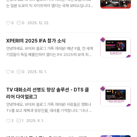
히고 있는데요.전자신문에 게재된 엑스페리, CES 2026
는 일본 도쿄의 빅 사이트에서 열리는 국제 모터쇼입니다.
참가… DTS 오토스테이지 비디오 주요 자동차 업체들 채
과거 '도쿄 모터쇼'에서 이름을 바꾼 재팬 모빌리티 쇼(Jap
택 확대 기사를 소개해 드립니다. (2026년 1월 6일자 게
an Mobility Show, JMOS)는 자동차를 넘어 로봇, 항공,
재) 다음은 해당 기사의 일부를 발췌한 내용입니다. "엔터
작성시간
0
0
2025. 12. 22.
소프트웨어 등 미래 이동 수단 전반을 다루는 글로벌 전시
테인먼트 기술 기업 엑스페리(Xperi, 코리아 대표 최..
회인데요. 일본 완성차 업체들의 차세대 전기차와 수소차
컨셉을 한눈에 볼 수 있으며, 단순한 차량 전시를 넘어 인공
XPERI의 2025 IFA 참가 소식
지능과 모빌리티가 결합된 미래 라이프스타일을 체험할 수
글 내용
있는 장으로 거듭나고 있습니다. 올해는 10월 30일부터 1
안녕하세요. XPERI 블로그 가족 여러분! 매년 9월, 전 세계
1월 9일까지 열렸는데요. XPERI 는 이번 쇼에 부스를 내고
기업들이 독일 베를린에서 열리는 IFA 2025에 모여 최신
참가해 다양한 최신 자동차 기술을 소개했습니다. 그럼 전
가전제품을 선보입니다. 올해 IFA에서는 AI, 스마트 홈 기
시회의 이모저모를 함께 살펴볼까요? DTS:X 및 DT..
술, 지속 가능하고 친환경적인 솔루션, 그리고 디지털 엔터
작성시간
0
0
2025. 10. 1.
테인먼트 분야의 흥미로운 혁신을 엿볼 수 있었는데요. 저
희 Xperi도 IFA 2025에 참가해 TiVo, DTS, IMAX Enh
anced 등 특별한 엔터테인먼트 경험을 위한 여러 브랜드
TV 대화소리 선명도 향상 솔루션 - DTS 클
의 기술을 선보였습니다. TiVo OS, 유럽 시장에 돌풍 일으
리어 다이얼로그
켜 TiVo OS는 커넥티드 TV(CTV)용 독립 운영 체제로,
글 내용
TV 에서 소비자에게 개인 맞춤화된 콘텐츠 중심의 인터페
안녕하세요. XPERI 블로그 가족 여러분! 사람들은 영화나
이스를 제공합니다. 2023년 유럽에 TiVo OS를 탑재한
TV를 보고 제목과 등장인물, 대사를 기억합니다. “너나 잘
첫 TV가 출시되었으며, ..
하세요.” 나 “살려는 드릴게” 등 유명한 대사들은 시간이
작성시간
2
1
2025. 9. 1.
지나도 다시 그 작품을 찾게 만들곤 하죠. 대사가 또렷하게
들리면 시청자에게 더 강하게 각인되고, 아이코닉한 장면
으로 기억되기 쉽습니다. 하지만 첨단 기술의 발전으로 TV