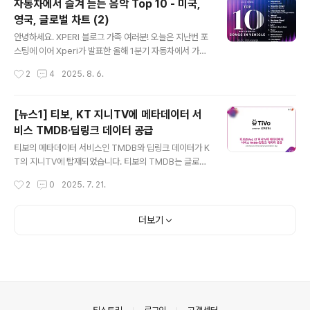
자동차에서 즐겨 듣는 음악 Top 10 - 미국,
가 점점 더 얇아지고 음향 제작 과정의 변화로 인해 시청자
영국, 글로벌 차트 (2)
들은 TV에서 대사를 잘 알아듣는 게 더 어려워졌습니다.
글 내용
시청자의 84%가 TV를 시청하는 동안 대사를 이해하는
안녕하세요. XPERI 블로그 가족 여러분! 오늘은 지난번 포
데 어려움을 겪고 있으며, 미국의 경우에는 시청자의 절반
스팅에 이어 Xperi가 발표한 올해 1분기 자동차에서 가장
이상이 자막을 사용한다고 합니다. 대화 향상 기능은 TV
많이 들은 음악, 영국과 글로벌 차트를 알아보도록 할께요.
작성시간
2
4
2025. 8. 6.
시청자가 청취하는 방식을 세밀하게 제어할 수 있도록 해
미국 차트는 아래 포스팅을 확인해주세요! 자동차에서 즐
한층 뛰어난 오디..
겨 듣는 음악 Top 10 - 미국, 영국, 글로벌 차트 자동차에
서 즐겨 듣는 음악 Top 10 - 미국, 영국, 글로벌 차트안녕
[뉴스1] 티보, KT 지니TV에 메타데이터 서
하세요. XPERI 블로그 가족 여러분! Xperi에서 최근 올해
비스 TMDB·딥링크 데이터 공급
1분기 차에서 가장 많이 들은 음악을 발표했습니다. 미국과
글 내용
영국, 그리고 글로벌에서 가장 많이 들은 음악들을 각각 선
티보의 메타데이터 서비스인 TMDB와 딥링크 데이터가 K
정했는데요. 1위dtskoreablog.com 2025년 1분기 영
T의 지니TV에 탑재되었습니다. 티보의 TMDB는 글로벌
국 - 자동차에서 가장 많이 들은 노래 Top 10 1. Nice to
커뮤니키 기반의 메타데이터 서비스로, KT의 지니TV에서
작성시간
2
0
2025. 7. 21.
Meet you - 마일스 ..
수준높은 콘텐츠 탐색경험과 광범위한 콘텐츠를 선보이게
되었다는 내용이 뉴스1에 게재됐습니다. (온라인 기사 / 2
025년 7월 16일자 수록)티보(TiVo), KT 지니TV에 메타
더보기
데이터 서비스 TMDB·딥링크 데이터 공급 기사를 소개해
드립니다. 다음은 해당 기사의 일부를 발췌한 내용입니다.
"엑스페리(Xperi, NYSE: XPER)의 자회사 티보(TiVo)가
7월 중 국내 최대 IPTV 사업자인 KT의 IPTV 서비스 지니
TV(GenieTV)에 자사의 메타데이터 서비스 'TMDB(Th
e Movie Database)'와 딥..
의안내