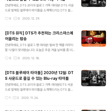
사고 이후 상심으로 가득 찬 나날을 보내던 어느 날, 이 둘
글 내용
앞에 사악한 마녀가 나타나는데요. 마녀의 공격을 피해 찰
안녕하세요, DTS 코리아 블로그 가족 여러분! DTS 사운
리와 데이지는 한 호텔로 도망가지만, 공교롭게도 그 호텔
드로 발매된 블루레이 타이틀을 소개해드리는 DTS 블루
에선 '마녀들의 간담회'가 열리고 있었습니다. 마녀에게 존
레이입니다. 새해를 맞아 1월에는 화려한 영상미와 스릴 넘
작성시간
0
0
2020. 12. 29.
재를 들켜버린 찰리는 결국 마법에 의해 생쥐로 변해버리
치는 스토리를 기반으로 한 세 편의 해외 영화를 소개하고
고 마는데요. 알고 보니 마..
자 하는데요. DTS만의 입체음향 기술로 더욱 흥미로워진
이번 달 블루레이 타이틀을 함께 알아볼까요? 첫 번째 영화
[DTS 뮤직] DTS가 추천하는 크리스마스에
는 네 명의 10대 소녀이자 마녀들이 펼치는 이야기, 입니
어울리는 팝송
다. '프랭키', '타비', '루'는 강력한 힘을 손에 넣기 위한 마법
글 내용
을 시도하지만, 항상 한 명이 부족해 실패합니다. 어느 날
안녕하세요, DTS 블로그 팬 여러분! 벌써 한 해를 마무리
학교에 새로 전학 온 '릴리'가 마녀임을 알게 된 소녀들은
할 12월이 찾아왔습니다. 오늘은 추운 겨울 날씨를 좀 더
마녀 모임에 릴리를 초대해, 마침내 강력한 힘의 마법을 사
따뜻하게 해줄 팝송 여덟 곡을 소개해드리고자 하는데요.
작성시간
0
0
2020. 12. 18.
용하게 되는데요. 이후 소녀들은 더욱 많은 마법을 부리며
크리스마스와 다가오는 해에 대한 설렘을 느낄 수 있는 다
꿈 같은 생활..
양한 팝송으로 준비해 보았습니다. 지금부터 연말연시를
더욱 즐겁게 해줄 노래들을 DTS와 함께 감상해볼까요? 는
[DTS 블루레이 타이틀] 2020년 12월: DT
한국 가수 최초로 빌보드 핫100 차트 1위를 기록한 BTS
S 사운드로 즐길 수 있는 Blu-ray 타이틀
의 히트곡인 를 홀리데이 리믹스 버전으로 발매한 곡입니
글 내용
다. 연말을 앞두고, 원곡에 캐럴을 연상시키는 사운드와 따
안녕하세요, DTS 코리아 블로그 가족 여러분!DTS 사운
뜻한 분위기가 더해져 팬들에게는 특별한 크리스마스 선물
드로 발매된 블루레이 타이틀을 소개해드리는 DTS 블루
과도 같은데요. 특히 함께 공개된 뮤직비디오에는 BTS가
레이입니다. 벌써 한 해가 지나 어느덧 12월이 되었는데요.
작성시간
1
2
2020. 11. 26.
직접 촬영한 영상이 등장해 더욱 많은 이들의 관심을 받고
이번에는 연말 가정에서 가족과 함께 즐길 수 있는 박진감
있습니다. 이번 연말 BTS의 밝..
넘치는 액션과 웅장함이 가득한 해외 영화들을 준비했습니
다. 어떤 영화들이 있는지 DTS와 함께 살펴볼까요? 이름