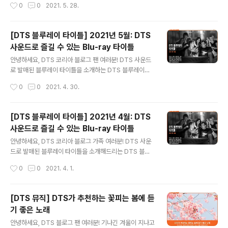
작성시간
0
0
2021. 5. 28.
성된 두 번째 곡인 는 BTS 특유의 밝고 카리스마 있는 분
했는데요. 훈훈한 감동을 주는 영화와 배꼽 잡는 코미디 영
위기로 대중성을 인정받았는데요..
화부터 몰입감 넘치는 스릴러까지, 어떤 장르든 DTS 사운
드가 적용되어 한층 더 실감나게 즐길 수 있는 이번 달의 명
[DTS 블루레이 타이틀] 2021년 5월: DTS
작들을 함께 살펴볼까요? 사랑하는 여자친구 '루'와 밴드
사운드로 즐길 수 있는 Blu-ray 타이틀
활동을 하던 드러머 '루빈'은 한밤의 공연 도중 갑자기 청력
글 내용
에 이상을 느낍니다. 머지않아 청력을 잃을 거라는 의사의
안녕하세요, DTS 코리아 블로그 팬 여러분! DTS 사운드
진단에 루빈은 자신의 인생을 송두리째 빼앗겼다고 느껴
로 발매된 블루레이 타이틀을 소개하는 DTS 블루레이입
좌절하는데요. 한편, 루는 루빈에게 청각장애인 커뮤니티
니다. 이번 달에는 등장인물 간의 팽팽한 긴장과 극적인 연
작성시간
0
0
2021. 4. 30.
를 소개하며 그가 새로운 환경에 적응하도록 돕습니다. 루
기가 돋보이는 최고의 해외영화 세 편을 소개해 드리고자
의 제안을 이기지 못해 결국 커뮤니..
합니다. DTS의 고품질 사운드로 박진감과 몰입감이 더해
진 이번 영화들을 함께 알아볼까요? 명문 셰이퍼 음악대학
[DTS 블루레이 타이틀] 2021년 4월: DTS
의 열정적인 새내기 드러머 '앤드류'는 연습에 매진하던 어
사운드로 즐길 수 있는 Blu-ray 타이틀
느 날, 지독한 완벽주의자로 소문난 '플레처' 교수와 조우합
글 내용
니다. 앤드류의 드럼연주를 지켜보던 플레처는 그에게 자
안녕하세요, DTS 코리아 블로그 가족 여러분! DTS 사운
신이 지휘하는 스튜디오 밴드에 가입할 것을 제안하는데
드로 발매된 블루레이 타이틀을 소개해드리는 DTS 블루
요. 한껏 희망에 부푼 앤드류는 흔쾌히 동의하지만, 정작 밴
레이입니다. 4월에는 실화 및 역사적 배경에 기반한 스토
작성시간
0
0
2021. 4. 1.
드에서 그를 기다리던 것은 플레처의 날 선 폭력뿐이었습
리로 더욱 깊은 여운을 남기는 영화 세 편을 소개하려고 하
니다. 이에 참을 수 없는 분노를 느끼는 ..
는데요. 개봉과 동시에 많은 관람객의 찬사를 받아온 감동
과 울림이 있는 영화들을 DTS와 함께 살펴볼까요? 최고의
[DTS 뮤직] DTS가 추천하는 꽃피는 봄에 듣
엘리트들이 모이는 프린스턴 대학원에 장학생으로 입학할
기 좋은 노래
정도의 명석한 두뇌를 가졌지만, 사람들과는 잘 어울리지
글 내용
못하는 제2의 아인슈타인 ‘존 내쉬’. 어느 날 그는 진리처럼
안녕하세요, DTS 블로그 팬 여러분! 기나긴 겨울이 지나고