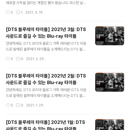
여겨졌던 ‘보이지 않는 손’ 이론을 반박하는 ‘내쉬균형’을
새로운 시작을 알리는 계절인 봄이 왔습니다. 따스한 날씨
발표해 경제학의 역사에 큰 반향을 일으킵니다. 학계의 스
에 아름다운 꽃으로 가득한 봄을 맞아, 자연을 즐기며 들을
작성시간
0
1
2021. 3. 19.
타로 떠오른 그는 이후 MIT 대학의 교수가 되어 제자인 ‘알
수 있는 노래 여덟 곡을 소개해드리고자 하는데요. 지금부
리샤’와 결혼해 행복한 삶..
터 마음속에 한 송이 꽃을 피워주는 봄 노래들을 함께 감상
해볼까요? 봄바람이 불어오면 가장 먼저 생각나는 노래가
[DTS 블루레이 타이틀] 2021년 3월: DTS
있습니다. 바로, '버스커 버스커'의 인데요. 2012년 발표된
사운드로 즐길 수 있는 Blu-ray 타이틀
이 곡은 '봄' 하면 떠오르는 노래로 매번 1위에 선정될 정도
글 내용
로 많은 사랑을 받아왔습니다. 해당 곡이 수록된 앨범은 리
안녕하세요, DTS 코리아 블로그 가족 여러분! DTS 사운
더 '장범준'이 자신의 청춘을 떠올리며 작사·작곡했다고 하
드로 발매된 블루레이 타이틀을 소개해드리는 DTS 블루
는데요. 은 벚꽃이 흩날릴 때의 설렘과 아름다움을 쉬운 가
레이입니다. 3월에는 스릴 넘치는 액션과 손에 땀을 쥐는
작성시간
0
0
2021. 2. 25.
사와 친숙한 멜로디에 담아, 듣는이의 마음을 사로잡습니
긴장감, 잔잔한 감동을 선사하는 세 편의 영화를 소개하고
다. 가사에서처럼 ..
자 합니다. DTS의 입체음향으로 더욱 강력해진 몰입감의
신작 블루레이 타이틀을 함께 알아볼까요? 스미소니언 박
[DTS 블루레이 타이틀] 2021년 2월: DTS
물관의 고고학자이자 원더우먼으로 활약하는 ‘다이애나’와
사운드로 즐길 수 있는 Blu-ray 타이틀
그녀의 동료 ‘바바라’. 어느 날 이들 앞에 소원을 이뤄주는
글 내용
고대 유물 ‘드림스톤’이 나타납니다. 이에 다이애나는 사별
안녕하세요, DTS 코리아 블로그 가족 여러분! DTS 사운
한 연인 ‘스티브’가 살아나게 해달라는 소원을, 바바라는 다
드로 발매된 블루레이 타이틀을 소개해드리는 DTS 블루
이애나처럼 멋진 여성이 되고 싶다는 소원을 빕니다. 이윽
레이입니다. 2월에는 탄탄한 스토리, 뛰어난 영상미로 세
작성시간
0
0
2021. 1. 29.
고 드림스톤의 힘이 전 세계에 알려지자 더 많은 이들이 소
계의 찬사를 받아온 세 편의 해외 영화를 소개하고자 하는
원을 빌기 시작하는데요. 하지만..
데요. DTS의 입체음향 기술이 더해져 한층 흥미로워진 이
번 달 블루레이 타이틀을 함께 알아볼까요? 사고로 부모를
[DTS 블루레이 타이틀] 2021년 1월: DTS
잃고 할머니와 사는 주인공 '찰리'와 그의 애완 쥐 '데이지'.
사운드로 즐길 수 있는 Blu-ray 타이틀