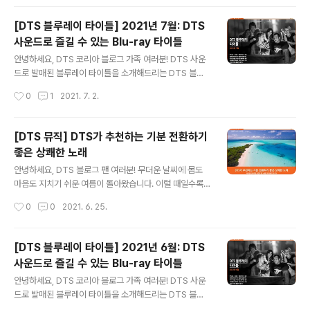
쇼생크에서도 희망을 잃지 않는 앤디의 모습에 특..
해드리려 하는데요. DTS 기술로 영화관에서의 생생함을
그대로 전달하는 이번 블루레이 타이틀을 함께 살펴볼까
[DTS 블루레이 타이틀] 2021년 7월: DTS
요? 1944년, 긴 사투 끝에 노르망디 상륙 작전에 성공한
사운드로 즐길 수 있는 Blu-ray 타이틀
밀러 대위. 하지만 라이언 일가의 세 아들을 비롯해 수많은
글 내용
사상자가 발생한 가운데, 미 행정부는 라이언 일가의 막내,
안녕하세요, DTS 코리아 블로그 가족 여러분! DTS 사운
라이언 일병이 전선에서 살아남았음을 발견하는데요. 이윽
드로 발매된 블루레이 타이틀을 소개해드리는 DTS 블루
고 행정부는 밀러 대위에게 라이언 일병을 구출하라는 임
레이입니다. 7월에는 집에서 즐기기 좋은 명불허전 고전
작성시간
0
1
2021. 7. 2.
무를 내립니다. 단 한 명의 목숨을 구하기 위해 모두가 위험
영화와 이에 버금가는 코미디 명작을 준비했는데요. 그럼
한 상황에서, 밀러 대위와 대원들은..
지금부터 DTS 사운드로 재미와 감동을 더한 이번 달의 영
화들을 살펴볼까요? 세계적으로 존경받는 역사적 인물, 간
[DTS 뮤직] DTS가 추천하는 기분 전환하기
디의 일생을 다룬 영화 는 개봉 이래로 영화 애호가들의 꾸
좋은 상쾌한 노래
준한 사랑을 받아왔습니다. 유색 인종으로서 겪게 된 모진
글 내용
수모에도 불구하고 자국민과 약자들을 돕는 한편, 영국으
안녕하세요, DTS 블로그 팬 여러분! 무더운 날씨에 몸도
로부터 인도를 독립시키기 위해 헌신하는 그의 모습은 많
마음도 지치기 쉬운 여름이 돌아왔습니다. 이럴 때일수록
은 이들에게 귀감이 되는데요. 해방을 위한 비폭력 불복종
기분을 상쾌하게 만들어줄 노래들이 필요하겠죠? 그래서
작성시간
0
0
2021. 6. 25.
운동부터 종교적 갈등 속 평화를 유지하기 위한 노력까지,
오늘은 DTS가 여러분의 기분을 리프레시 해줄 밝은 분위
간디의 다양한 활약상을 알아가며 진한 감..
기의 국내 및 해외 가요 8곡을 준비했습니다. 다양한 장르
의 매력 넘치는 노래로 여러분의 하루를 활기차게 시작해
[DTS 블루레이 타이틀] 2021년 6월: DTS
보는 건 어떨까요? BTS가 2020년 전 세계를 강타한 디
사운드로 즐길 수 있는 Blu-ray 타이틀
지털 싱글 에 이어, 신나고 경쾌한 서머송 로 돌아왔습니다.
글 내용
심플하지만 귀여운 제목과 역동적인 안무의 는 발매 직후
안녕하세요, DTS 코리아 블로그 가족 여러분! DTS 사운
부터 5주 연속 빌보드 싱글 차트 1위를 차지해 전 세계 팬
드로 발매된 블루레이 타이틀을 소개해드리는 DTS 블루
의 눈과 귀를 사로잡고 있습니다. 오로지 영어 가사로만 구
레이입니다. 6월에는 다양한 재미의 국내외 작품들을 준비