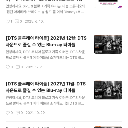
1분기 차에서 가장 많이 들은 음악을 발표했습니다. 미국과
글 내용
영국, 그리고 글로벌에서 가장 많이 들은 음악들을 각각 선
안녕하세요. XPERI 블로그 가족 여러분! 마블 스튜디오의
정했는데요. 1위dtskoreablog.com 2025년 1분기 영
‘캡틴 아메리카: 브레이브 뉴 월드’를 이제 Disney+에서
국 - 자동차에서 가장 많이 들은 노래 Top 10 1. Nice to
만나볼 수 있습니다. 한층 더 대담해진 액션으로 돌아온 캡
작성시간
1
0
2025. 6. 10.
Meet you - 마일스 ..
틴 아메리카를 DTS:X가 적용된 IMAX Enhanced 사운
드로 집에서 편하게 즐길 수 있게 되었는데요. IMAX Enha
nced를 지원하는 기기에서는 IMAX만의 확장된 화면비
[DTS 블루레이 타이틀] 2021년 12월: DTS
와 DTS가 적용된 IMAX Enhanced 사운드로 IMAX En
사운드로 즐길 수 있는 Blu-ray 타이틀
hanced영화를 즐길 수 있습니다. IMAX만의 확장된 화면
글 내용
비는 영화의 모든 장면을 더욱 생생하게 전달하며, DTS가
안녕하세요, DTS 코리아 블로그 가족 여러분! DTS 사운
적용된 IMAX Enhanced 사운드는 오리지널 극장판 사운
드로 발매된 블루레이 타이틀을 소개해드리는 DTS 블루
드트랙의 풍부한 다이내믹 레인지를 제공해 Disney+ 시
레이입니다. 12월에는 손에 땀을 쥐는 서바이벌 스릴러와
작성시간
0
0
2021. 12. 6.
청자들에게 높은 몰입감을 선사합니다. IMAX..
인물 간의 유대감을 다룬 휴머니즘 영화, 디즈니랜드 어트
랙션을 실사화한 가족 영화를 준비했는데요. 취향에 맞춰
골라보는 재미가 있는 블루레이 타이틀 세 편, DTS와 함께
[DTS 블루레이 타이틀] 2021년 11월: DTS
알아볼까요? 의 생존자 ‘조이’와 ‘벤’은 끔찍한 탈출 게임의
사운드로 즐길 수 있는 Blu-ray 타이틀
설계자 ‘미노스’의 실체를 파헤치기 위해 뉴욕으로 떠납니
글 내용
다. 그러던 중 정체불명의 계략에 빠져 또 다른 게임 생존자
안녕하세요, DTS 코리아 블로그 가족 여러분! DTS 사운
들과 함께 지하철에 갇히고 마는데요. 이윽고 지하철이 탈
드로 발매된 블루레이 타이틀을 소개해드리는 DTS 블루
선하자 열차 안에는 초고압 전류가 흐르기 시작하고, 6명
레이입니다. 11월에는 20세기의 이국적인 분위기를 물씬
작성시간
0
0
2021. 10. 29.
의 생존자들은 다시 한번 목숨을 건 탈출 게임에 휘말립니
담은 프랑스 영화 두 편과 영원한 명작으로 남을 고전영화
다. 과연 이번에도 행운의 ..
한 편을 준비했습니다. 각자의 매력을 한껏 머금은 이번 달
블루레이 타이틀을 함께 알아볼까요? 세계 1차대전 휴전을