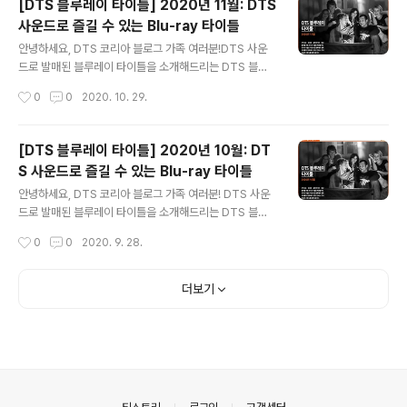
[DTS 블루레이 타이틀] 2020년 11월: DTS
이 밝혀지지 않은 주인공 '주도자'는 '테넷'이라는 비밀 단
사운드로 즐길 수 있는 Blu-ray 타이틀
체에 고용되어 시간의 흐름을 뒤집는 현상인 '인버전'에 대
글 내용
해 알게 됩니다. 테넷에서 주인공의 임무는 현재와 미래를
안녕하세요, DTS 코리아 블로그 가족 여러분!DTS 사운
오가며 3차 세계대전을 일으키려는 '사토르'를 인버전을
드로 발매된 블루레이 타이틀을 소개해드리는 DTS 블루
사용해 제지하는 것인데요. 이를 위해 주인공은 미래에서
레이입니다. 11월에는 눈을 뗄 수 없는 액션, 빵빵 터지는
작성시간
0
0
2020. 10. 29.
온 '닐'과 사토르에게 복수하려는 사토르의 아내 '캣'의 도
코미디, 가족 모두 즐길 수 있는 애니메이션까지 다양한 해
움으로 시간을 초월한 작전에 ..
외 영화들을 준비했습니다. DTS 입체 음향으로 풍부한 홈
시네마 경험을 선사할 이번 달 영화들을 함께 알아볼까요?
[DTS 블루레이 타이틀] 2020년 10월: DT
첫 번째 영화는 악당에 맞서는 영웅들의 이야기, 입니다. 슈
S 사운드로 즐길 수 있는 Blu-ray 타이틀
퍼맨이 사라진 사이 악당 '스테픈울프'는 시공간을 통제하
글 내용
는 물체 '마더박스'를 노리고 지구로 옵니다. 배트맨과 원더
안녕하세요, DTS 코리아 블로그 가족 여러분! DTS 사운
우먼은 이에 대항하고자 다른 영웅들과 함께 '저스티스 리
드로 발매된 블루레이 타이틀을 소개해드리는 DTS 블루
그'를 꾸리는데요. 하지만 스테픈울프의 악마군단을 막기
레이입니다. 10월에는 가족들이 한데 모여 즐기기 좋은 해
작성시간
0
0
2020. 9. 28.
에는 아직 힘에 부치는 저스티스 리그. 과연 악당에 맞서는
외 영화들을 준비해보았는데요. 기존에 정말 많은 사랑을
이들은 마더박스와 지구를 ..
받았던 영화들이 올 10월 블루레이로 발매되어 더욱 생생
한 감동을 전달하게 되었습니다! 그럼 DTS 사운드로 더욱
더보기
재미있어진 인기 영화들을 알아볼까요? 속 '히컵'은 드래곤
들의 습격에 맞서 마을을 지키고자 드래곤을 추락시킵니
다. 하지만 평소 사고뭉치인 그를 아무도 믿지 않자 히컵은
그가 부상입힌 드래곤을 찾아가 '투슬리스'라는 이름을 지
어주며 서로의 우정을 돈독히 하게 됩니다. 그러던 중 투슬
리스로부터 마을을 위험에 빠트릴 '드래곤의 비밀'을 알게
의안내