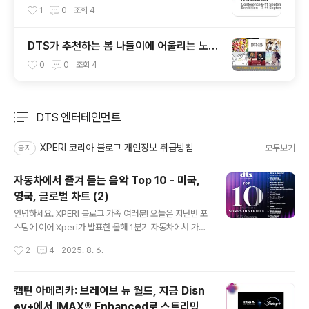
1
0
조회
4
DTS가 추천하는 봄 나들이에 어울리는 노래
Top 10
0
0
조회
4
DTS 엔터테인먼트
분류 전체보기
주요 글 목록
XPERI 코리아 블로그 개인정보 취급방침
모두보기
공지
자동차에서 즐겨 듣는 음악 Top 10 - 미국,
영국, 글로벌 차트 (2)
글 내용
안녕하세요. XPERI 블로그 가족 여러분! 오늘은 지난번 포
스팅에 이어 Xperi가 발표한 올해 1분기 자동차에서 가장
많이 들은 음악, 영국과 글로벌 차트를 알아보도록 할께요.
작성시간
2
4
2025. 8. 6.
미국 차트는 아래 포스팅을 확인해주세요! 자동차에서 즐
겨 듣는 음악 Top 10 - 미국, 영국, 글로벌 차트 자동차에
서 즐겨 듣는 음악 Top 10 - 미국, 영국, 글로벌 차트안녕
캡틴 아메리카: 브레이브 뉴 월드, 지금 Disn
하세요. XPERI 블로그 가족 여러분! Xperi에서 최근 올해
ey+에서 IMAX® Enhanced로 스트리밍