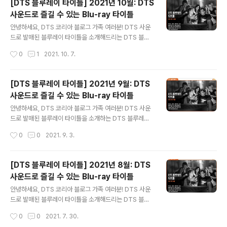
[DTS 블루레이 타이틀] 2021년 10월: DTS
앞둔 1918년 11월 어느 날, '에두아르'는 갑작스럽게 일어
사운드로 즐길 수 있는 Blu-ray 타이틀
난 총격전 속에서 전우 '알베르'를 구하던 중 날아온 폭탄에
글 내용
얼굴을 잃고 맙니다. 전쟁이 끝나자, 아픔만 남은 두 사람은
안녕하세요, DTS 코리아 블로그 가족 여러분! DTS 사운
더 이상 예전의 삶으로 돌아가지 못하는데요. 한편 위선적
드로 발매된 블루레이 타이틀을 소개해드리는 DTS 블루
인 정치가들이 전쟁 희생자를 이용해 돈을 벌려 한다는 소
레이입니다. 10월에는 시대를 풍미하는 고전 명작과 두터
작성시간
0
1
2021. 10. 7.
식이 들리자, 전쟁 피해자를 대변하는 두 사람은 이에 복수
운 팬층을 공략하는 화끈한 액션 등 다양한 타이틀을 소개
할 사기극을 떠올..
드리려 하는데요. 개성 넘치는 스토리와 인상 깊은 OST로
무장한 이번 달의 블루레이 신작을 지금부터 함께 살펴볼
[DTS 블루레이 타이틀] 2021년 9월: DTS
까요? 올해 개봉 25주년을 맞는 이 이번 할로윈, 리마스터
사운드로 즐길 수 있는 Blu-ray 타이틀
로 여러분의 안방을 찾아옵니다. 공포·스릴러의 거장 웨스
글 내용
크레이븐이 마이크로폰을 잡은 이 작품은 오랜 세월 동안
안녕하세요, DTS 코리아 블로그 가족 여러분! DTS 사운
호러 장르의 대명사로 손꼽혀왔는데요. 어머니를 여읜 10
드로 발매된 블루레이 타이틀을 소개하는 DTS 블루레이
대 소녀 '시드니'와 친구들이 가면 뒤의 살인범과 벌이는 사
입니다. 9월에는 개성 넘치는 스토리로 시청자의 마음을
작성시간
0
0
2021. 9. 3.
투를 담은 스크림! 평화로웠던 우즈보로 마을을 드리우는
사로잡는 영화 세 편을 소개해드리려 하는데요. 호소력 짙
공포의 그림자로부터 과연 이들은 무..
은 등장인물의 대사에 감동적인 OST가 더해져 색다른 몰
입감을 선사하는 이번 블루레이 타이틀을 함께 살펴볼까
[DTS 블루레이 타이틀] 2021년 8월: DTS
요? 젊은 나이에 은행 부지점장으로 승승장구하던 '앤디'의
사운드로 즐길 수 있는 Blu-ray 타이틀
삶은 다른 남자와 외도하던 아내를 살인했다는 누명으로
글 내용
내리막길을 걷게 됩니다. 악명높은 쇼생크 교도소에서 종
안녕하세요, DTS 코리아 블로그 가족 여러분! DTS 사운
신형을 선고받은 그는 교도소장과 간수의 부당함 속에서도
드로 발매된 블루레이 타이틀을 소개해드리는 DTS 블루
'레드'를 비롯한 동료 수감자들을 진심 어린 태도로 대하며
레이입니다. 8월에는 몰입감 넘치는 스토리와 감동적인 O
작성시간
0
0
2021. 7. 30.
새로운 삶에 적응하기 시작하는데요. 이렇듯 비인간적인
ST로 관객의 마음을 사로잡은 국내·외 영화 세 편을 소개