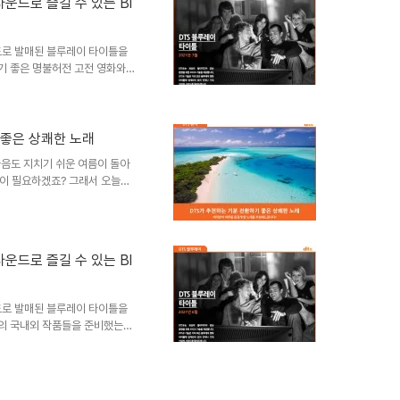
 막내, 라이언 일병이 전선에서
 사운드로 즐길 수 있는 Bl
게 라이언 일병을 구출하라는 임
한 상황에서, 밀러 대위와 대원
운드로 발매된 블루레이 타이틀을
기 좋은 명불허전 고전 영화와
 DTS 사운드로 재미와 감동을
 역사적 인물, 간디의 일생을 다
아왔습니다. 유색 인종으로서 겪
편, 영국으로부터 인도를 독립시
 좋은 상쾌한 노래
데요. 해방을 위한 비폭력 불복
마음도 지치기 쉬운 여름이 돌아
, 간디의 다양한 활약상을 알아
이 필요하겠죠? 그래서 오늘은
 및 해외 가요 8곡을 준비했습
 활기차게 시작해보는 건 어떨까
어, 신나고 경쾌한 서머송 로 돌아
매 직후부터 5주 연속 빌보드
 사운드로 즐길 수 있는 Bl
있습니다. 오로지 영어 가사로만
 분위기로 대중성을 인정받았는데
운드로 발매된 블루레이 타이틀을
미의 국내외 작품들을 준비했는데
 몰입감 넘치는 스릴러까지, 어떤
 있는 이번 달의 명작들을 함께
러머 '루빈'은 한밤의 공연 도중
라는 의사의 진단에 루빈은 자신