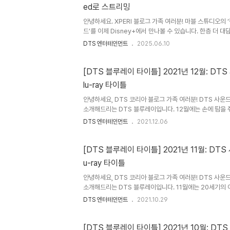
ed로 스트리밍
1. Nice to Meet you - 마일스 ..
안녕하세요. XPERI 블로그 가족 여러분! 마블 스튜디오의 
드’를 이제 Disney+에서 만나볼 수 있습니다. 한층 더 
메리카를 DTS:X가 적용된 IMAX Enhanced 사운드로 
DTS 엔터테인먼트
2025.06.10
는데요. IMAX Enhanced를 지원하는 기기에서는 IMA
용된 IMAX Enhanced 사운드로 IMAX Enhanced영
확장된 화면비는 영화의 모든 장면을 더욱 생생하게 전달하며
[DTS 블루레이 타이틀] 2021년 12월: DT
Enhanced 사운드는 오리지널 극장판 사운드트랙의 풍
lu-ray 타이틀
Disney+ 시청자들에게 높은 몰입감을 선사합니다. IMAX.
안녕하세요, DTS 코리아 블로그 가족 여러분! DTS 사
소개해드리는 DTS 블루레이입니다. 12월에는 손에 땀을 
의 유대감을 다룬 휴머니즘 영화, 디즈니랜드 어트랙션을 
DTS 엔터테인먼트
2021.12.06
요. 취향에 맞춰 골라보는 재미가 있는 블루레이 타이틀 세 
생존자 ‘조이’와 ‘벤’은 끔찍한 탈출 게임의 설계자 ‘미노스
로 떠납니다. 그러던 중 정체불명의 계략에 빠져 또 다른 
[DTS 블루레이 타이틀] 2021년 11월: DTS
히고 마는데요. 이윽고 지하철이 탈선하자 열차 안에는 초고
u-ray 타이틀
명의 생존자들은 다시 한번 목숨을 건 탈출 게임에 휘말립니다
안녕하세요, DTS 코리아 블로그 가족 여러분! DTS 사
소개해드리는 DTS 블루레이입니다. 11월에는 20세기의 
랑스 영화 두 편과 영원한 명작으로 남을 고전영화 한 편을
DTS 엔터테인먼트
2021.10.29
껏 머금은 이번 달 블루레이 타이틀을 함께 알아볼까요? 세계
11월 어느 날, '에두아르'는 갑작스럽게 일어난 총격전 속에
아온 폭탄에 얼굴을 잃고 맙니다. 전쟁이 끝나자, 아픔만 남
[DTS 블루레이 타이틀] 2021년 10월: DT