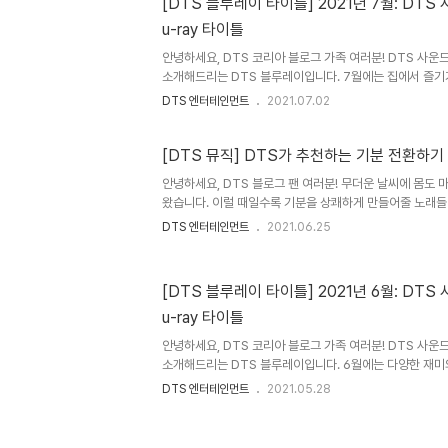
수많은 사상자가 발생한 가운데, 미 행정부는 라이언 일가의
[DTS 블루레이 타이틀] 2021년 7월: DTS
살아남았음을 발견하는데요. 이윽고 행정부는 밀러 대위에
u-ray 타이틀
무를 내립니다. 단 한 명의 목숨을 구하기 위해 모두가 위험
들은..
안녕하세요, DTS 코리아 블로그 가족 여러분! DTS 사
소개해드리는 DTS 블루레이입니다. 7월에는 집에서 즐기
이에 버금가는 코미디 명작을 준비했는데요. 그럼 지금부터
DTS 엔터테인먼트
2021.07.02
더한 이번 달의 영화들을 살펴볼까요? 세계적으로 존경받는
룬 영화 는 개봉 이래로 영화 애호가들의 꾸준한 사랑을 받
게 된 모진 수모에도 불구하고 자국민과 약자들을 돕는 한
[DTS 뮤직] DTS가 추천하는 기분 전환하기
키기 위해 헌신하는 그의 모습은 많은 이들에게 귀감이 되는
안녕하세요, DTS 블로그 팬 여러분! 무더운 날씨에 몸도 
종 운동부터 종교적 갈등 속 평화를 유지하기 위한 노력까지
왔습니다. 이럴 때일수록 기분을 상쾌하게 만들어줄 노래들
가며 진한 감..
DTS가 여러분의 기분을 리프레시 해줄 밝은 분위기의 국내
DTS 엔터테인먼트
2021.06.25
니다. 다양한 장르의 매력 넘치는 노래로 여러분의 하루를
요? BTS가 2020년 전 세계를 강타한 디지털 싱글 에 이
왔습니다. 심플하지만 귀여운 제목과 역동적인 안무의 는 발
[DTS 블루레이 타이틀] 2021년 6월: DTS
싱글 차트 1위를 차지해 전 세계 팬의 눈과 귀를 사로잡고 
u-ray 타이틀
구성된 두 번째 곡인 는 BTS 특유의 밝고 카리스마 있는
요..
안녕하세요, DTS 코리아 블로그 가족 여러분! DTS 사
소개해드리는 DTS 블루레이입니다. 6월에는 다양한 재
요. 훈훈한 감동을 주는 영화와 배꼽 잡는 코미디 영화부터
DTS 엔터테인먼트
2021.05.28
장르든 DTS 사운드가 적용되어 한층 더 실감나게 즐길 수
살펴볼까요? 사랑하는 여자친구 '루'와 밴드 활동을 하던 드
갑자기 청력에 이상을 느낍니다. 머지않아 청력을 잃을 거