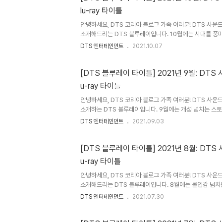
으로 돌아가지 못하는데요. 한편 위선적인 정치가들이 전쟁
lu-ray 타이틀
다는 소식이 들리자, 전쟁 피해자를 대변하는 두 사람은 이에
안녕하세요, DTS 코리아 블로그 가족 여러분! DTS 사
소개해드리는 DTS 블루레이입니다. 10월에는 시대를 풍
을 공략하는 화끈한 액션 등 다양한 타이틀을 소개드리려 
DTS 엔터테인먼트
2021.10.07
인상 깊은 OST로 무장한 이번 달의 블루레이 신작을 지금
봉 25주년을 맞는 이 이번 할로윈, 리마스터로 여러분의 
거장 웨스 크레이븐이 마이크로폰을 잡은 이 작품은 오랜 
[DTS 블루레이 타이틀] 2021년 9월: DTS
손꼽혀왔는데요. 어머니를 여읜 10대 소녀 '시드니'와 친
u-ray 타이틀
사투를 담은 스크림! 평화로웠던 우즈보로 마을을 드리우는
은 무..
안녕하세요, DTS 코리아 블로그 가족 여러분! DTS 사
소개하는 DTS 블루레이입니다. 9월에는 개성 넘치는 스
영화 세 편을 소개해드리려 하는데요. 호소력 짙은 등장인물
DTS 엔터테인먼트
2021.09.03
해져 색다른 몰입감을 선사하는 이번 블루레이 타이틀을 함
행 부지점장으로 승승장구하던 '앤디'의 삶은 다른 남자와
명으로 내리막길을 걷게 됩니다. 악명높은 쇼생크 교도소에
[DTS 블루레이 타이틀] 2021년 8월: DTS
소장과 간수의 부당함 속에서도 '레드'를 비롯한 동료 수감
u-ray 타이틀
새로운 삶에 적응하기 시작하는데요. 이렇듯 비인간적인 쇼
디의 모습에 특..
안녕하세요, DTS 코리아 블로그 가족 여러분! DTS 사
소개해드리는 DTS 블루레이입니다. 8월에는 몰입감 넘치
관객의 마음을 사로잡은 국내·외 영화 세 편을 소개해드리려
DTS 엔터테인먼트
2021.07.30
에서의 생생함을 그대로 전달하는 이번 블루레이 타이틀을 함
사투 끝에 노르망디 상륙 작전에 성공한 밀러 대위. 하지만