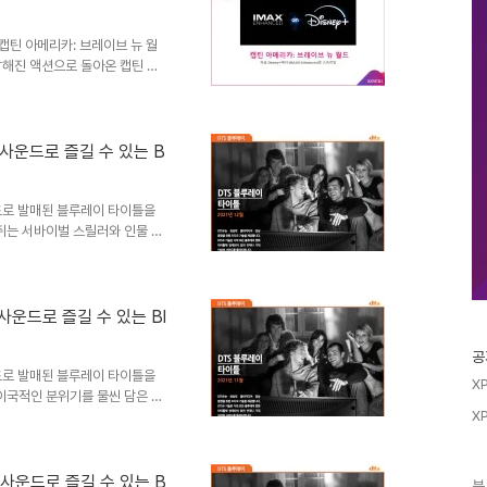
‘캡틴 아메리카: 브레이브 뉴 월
대담해진 액션으로 돌아온 캡틴 아
집에서 편하게 즐길 수 있게 되었
X만의 확장된 화면비와 DTS가 적
화를 즐길 수 있습니다. IMAX만의
, DTS가 적용된 IMAX
S 사운드로 즐길 수 있는 B
부한 다이내믹 레인지를 제공해
.
운드로 발매된 블루레이 타이틀을
쥐는 서바이벌 스릴러와 인물 간
실사화한 가족 영화를 준비했는데
편, DTS와 함께 알아볼까요? 의
’의 실체를 파헤치기 위해 뉴욕으
게임 생존자들과 함께 지하철에 갇
 사운드로 즐길 수 있는 Bl
압 전류가 흐르기 시작하고, 6
. 과연 이번에도 행운의 ..
공
운드로 발매된 블루레이 타이틀을
X
이국적인 분위기를 물씬 담은 프
X
 준비했습니다. 각자의 매력을 한
 1차대전 휴전을 앞둔 1918년
서 전우 '알베르'를 구하던 중 날
은 두 사람은 더 이상 예전의 삶
S 사운드로 즐길 수 있는 B
분