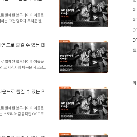
 희생자를 이용해 돈을 벌려 한
 복수할 사기극을 떠올..
X
운드로 발매된 블루레이 타이틀을
X
미하는 고전 명작과 두터운 팬층
하는데요. 개성 넘치는 스토리와
D
부터 함께 살펴볼까요? 올해 개
안방을 찾아옵니다. 공포·스릴러의
D
세월 동안 호러 장르의 대명사로
 사운드로 즐길 수 있는 Bl
구들이 가면 뒤의 살인범과 벌이는
트
 공포의 그림자로부터 과연 이들
운드로 발매된 블루레이 타이틀을
토리로 시청자의 마음을 사로잡는
의 대사에 감동적인 OST가 더
께 살펴볼까요? 젊은 나이에 은
최
최
 외도하던 아내를 살인했다는 누
근
서 종신형을 선고받은 그는 교도
 사운드로 즐길 수 있는 Bl
글
자들을 진심 어린 태도로 대하며
과
인
생크에서도 희망을 잃지 않는 앤
기
운드로 발매된 블루레이 타이틀을
글
는 스토리와 감동적인 OST로
 하는데요. DTS 기술로 영화관
께 살펴볼까요? 1944년, 긴
 라이언 일가의 세 아들을 비롯해