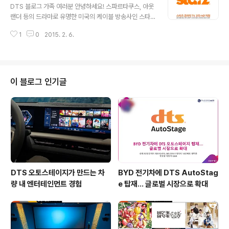
사운드 솔루션을 만났습니다. ▲ 영화 인터스텔라 포스터
DTS 블로그 가족 여러분 안녕하세요! 스파르타쿠스, 아웃
(출처 : 네이버 영화) DTS 헤드폰:X 로 만나는 인터스텔라
랜더 등의 드라마로 유명한 미국의 케이블 방송사인 스타
사운드 트랙 인터스텔라에서 우주의 신비를 웅장하면서도
즈가 DTS 솔루션을 지원을 시작합니다. 스타즈의 자체 온
서정적인 음악으로 담아낸 사람은 거장 한스 짐머인데요.
1
0
2015. 2. 6.
라인 TV 서비스들에서 DTS-HD를 지원하게 된 것인데
크리스토퍼 놀란 감독과 9년여 간 호흡을 맞추며 인셉션,
요. 스타즈는 현재 온라인에서 STARZ PLAY와 ENCOR
다크 나이트 라이즈 등의 작..
E PLAY, MOVIEPLEX PLAY 등의 TV 서비스를 제공하
고 있습니다. 이들 서비스는 PC는 물론 iOS, 안드로이드,
킨들파이어 등 다양한 디바이스에서 만나볼 수 있는데요.
이 블로그 인기글
DTS-HD는 이중 Xbox One을 위한 서비스에 적용됩니
다. 이제 Xbox One 사용자들은 스타즈의 온라인 TV 서
비스에서 프리미엄 멀티채널 서라운드 사운드로 인기 영화
와 미드를 즐길 수 있습니다. DTS-HD란? DTS-HD는 D
TS의 ..
DTS 오토스테이지가 만드는 차
BYD 전기차에 DTS AutoStag
량 내 엔터테인먼트 경험
e 탑재… 글로벌 시장으로 확대