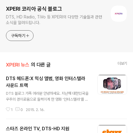
XPERI 코리아 공식 블로그
DTS, HD Radio, TiVo 등 XPERI의 다양한 기술들과 관련
소식을 알려드립니다.
구독하기
더보기
XPERI 뉴스
의 다른 글
DTS 헤드폰:X 믹싱 앨범, 영화 인터스텔라
사운드 트랙
글 내용
DTS 블로그 가족 여러분 안녕하세요. 지난해 대한민국을
우주의 경이로움으로 들썩이게 한 영화 '인터스텔라'를 기
억하시죠? 크리스토퍼 놀란 감독과 배우 매튜 맥커너히, 앤
1
0
2015. 2. 16.
해서웨이가 뭉친 이 영화는 특유의 실감 나는 영상미와 철
학으로 유명세를 얻었는데요. 국내에서는 무려 1000만 관
객을 돌파하며 북미와 중국에 이어 전 세계 흥행 국가 3위
스타즈 온라인 TV, DTS-HD 지원
의 자리에 오르기도 했는데요. 영화 인터스텔라가 DTS의
글 내용