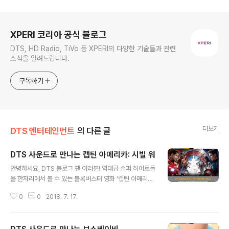
로그 정보
XPERI 코리아 공식 블로그
DTS, HD Radio, TiVo 등 XPERI의 다양한 기술들과 관련
소식을 알려드립니다.
구독하기
더보기
DTS 엔터테인먼트
의 다른 글
DTS 사운드로 만나는 캡틴 아메리카: 시빌 워
글 내용
안녕하세요, DTS 블로그 팬 여러분! 역대급 슈퍼 히어로들
을 한자리에서 볼 수 있는 블록버스터 영화 '캡틴 아메리카:
시빌 워'가 블루레이로 발매됩니다. 2016년 4월 한국에서
0
0
2018. 7. 17.
개봉한 캡틴 아메리카 시리즈의 세 번째 작품으로 역대급
어벤져스 캐릭터들이 총 출동해 많은 마블 팬들을 설레게
했는데요. 특히 이번에 출시되는 블루레이에는 DTS 마스