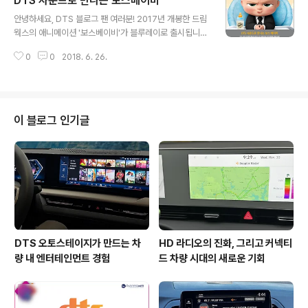
DTS 사운드로 만나는 보스베이비
터 오디오 채널 수록으로 히어로들의 액션을 더욱 실감나
글 내용
게 감상할 수 있습니다. 함께 보실까요? [캡틴 아메리카: 시
안녕하세요, DTS 블로그 팬 여러분! 2017년 개봉한 드림
빌 워 스틸컷 / 이미지 출처: 네이버 영화] 그동안 힘을 합쳐
웍스의 애니메이션 '보스베이비'가 블루레이로 출시됩니
악당과 대결하는 구도에서 벗어나 어벤져스 사이의 분열을
다. 기발한 상상력으로 영화 곳곳에서 웃음을 유발해 가족
그린 이번 영화에서는 정부의 '슈퍼히어로 등록제'를 찬성
0
0
2018. 6. 26.
모두가 즐길 수 있는 코믹 애니메이션인데요. 특히 이번에
하는 아이언맨 팀과 이를 반대하는 캡틴 아메리카 팀으로
출시되는 블루레이에는 DTS 마스터 오디오 채널 수록으
나뉘어 대립하게 됩니..
로 더욱 생동감 넘치는 보스베이비의 활약을 감상할 수 있
습니다. 함께 보실까요? [보스베이비 스틸컷 / 이미지 출처:
네이버 영화] 보스베이비는 기발한 상상력으로 역대급 반
이 블로그 인기글
전을 선사하는 아기 보스가 주인공인데요. '베이비 주식회
사'의 보스로 비밀 임무 수행 중인 보스 베이비는 7살 소년
'팀'의 집에 파견 근무를 하게 됩니다. 엄마아빠의 사랑을
갈구하는 소년 팀과 라이벌 '퍼피 주식회사'를 무찌르기 위
한 두 브라더의 팀플레이가 ..
DTS 오토스테이지가 만드는 차
HD 라디오의 진화, 그리고 커넥티
량 내 엔터테인먼트 경험
드 차량 시대의 새로운 기회