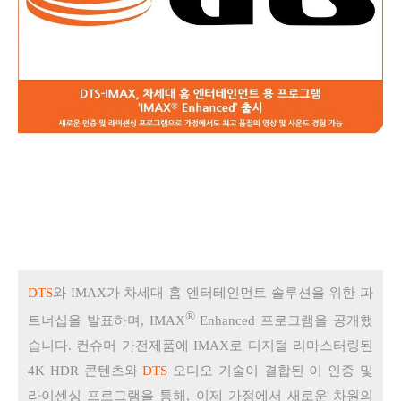
DTS
와
IMAX
가
차세대 홈 엔터테인먼트 솔루션을 위한 파
®
트너십을 발표하며
,
IMAX
Enhanced
프로그램을 공개했
습니다.
컨슈머 가전제품에 IMAX로 디지털 리마스터링된
4K HDR 콘텐츠와
DTS
오디오 기술이 결합된 이 인증 및
라이센싱 프로그램을 통해, 이제 가정에서 새로운 차원의