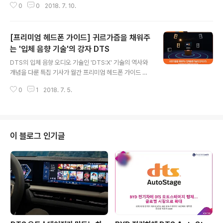
0
0
2018. 7. 10.
인 G7ThinQ에 탑재된 DTS 사운드 솔루션을 체험할 수
있었답니다. 그 생생한 현장 속으로 함께 가보실까요? 영화
나 동영상을 감상할 때 가장 중요한 요소 중 하나는 바로
[프리미엄 헤드폰 가이드] 귀르가즘을 채워주
'사운드' 가 아닐까요? 최근 영상 콘텐츠가 많아지면서 사
운드와 음질에 대한 관심도 점차 증가하고 있는데요 그래
는 '입체 음향 기술'의 강자 DTS
글 내용
서 DTS가 생생한 사운드를 제대로 체험할 수 있는 DTS
DTS의 입체 음향 오디오 기술인 'DTS:X' 기술의 역사와
사운드 체험관을 준비했습니다! 많은 분들이 DTS 사운드
개념을 다룬 특집 기사가 월간 프리미엄 헤드폰 가이드 잡
솔루션을 직접 체험해보기 위해 이 곳을 찾아주셨는데요 D
지에 소개되었습니다. (온라인 기사 / 2018년 6월 26일자
TS 의 입체음향 기술이 탑재된 최신 스마트폰 LG G7Thi
0
1
2018. 7. 5.
수록, 매거진 / 2018년 5월호 수록) '귀르가즘을 채워주는
nQ 로 감상하는 멀티미..
입체 음향 기술 - 입체 음향 기술의 강자 DTS편' 기사를
소개해드립니다. 영화, 홈씨어터, 자동차 뿐 아니라 스마트
폰에서도 고음질의 오디오 기술을 도입하며 사운드 기능을
강화시키고 있는데요. 이처럼 고음질 오디오가 일상 생활
이 블로그 인기글
에서도 중요해진 만큼 우리의 '귀'를 만족 시켜줄 입체 음향
기술이 주목 받고 있습니다. 이와 관련된 특집 기사가 월간
프리미엄 헤드폰 가이드에 잘 소개되었는데요. 함께 보실
까요? - 다음은 해당 기사의 일부를 발췌한 내용입니다. "
DT..