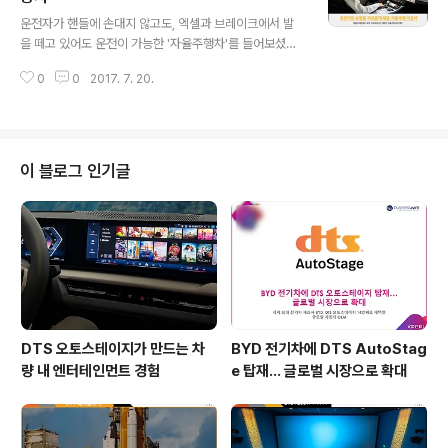
글 내용
오디오로 즐길 수 있는 다양한 콘텐츠들이 진화하고 있습
운전자가 핸들에 손대지 않고도, 엑셀과 브레이크에서 발
니다. 운동, 운전, 집안 일 등 다른일을 하면서도 편하게 감
을 떼고 있어도 운전이 가능한 '자율주행차'를 들어보셨을
상할 수 있고, 좀 더 다양한 방식으로 콘텐츠를 즐길 수 있
텐데요. SF영화에서 볼 수 있었던 자율주행차가 현실에서
다는 점에서 특별할 것 같습니다. 흥미로운 콘텐츠를 더 색
0
0
2017. 7. 20.
상용화될 날이 다가오고 있습니다.바로 완전 자율주행의
다르고 편하게 즐기는 방법을 ..
전 단계, '레벨 3 자율주행차'가 계속해서 출시되고 있습니
다. 이전 단계인 레벨 2는 가속페달에서는 발을 떼도 자동
차가 움직이지만, 스티어링 휠에서는 손을 떼면 방향까지
완벽히 제어하지는 못합니다. 하지만 레벨 3 자율주행차는
이 블로그 인기글
운전자가 핸들과 페달에서 손과 발을 떼고도 자동차 주행
을 할 수 있는데요. 점점 진화하는 자율주행차에 대해 좀 더
자세히 알아보겠습니다. 자율주행 초기 단계는 부분 자율
주행부터 시작하며 발전했습니다. 차선변경을 자동으로 처
리할 수 있는 소극적인 자율주행 단계부터..
DTS 오토스테이지가 만드는 차
BYD 전기차에 DTS AutoStag
량 내 엔터테인먼트 경험
e 탑재… 글로벌 시장으로 확대