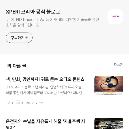
XPERI 코리아 공식 블로그
DTS, HD Radio, TiVo 등 XPERI의 다양한 기술들과 관련
소식을 알려드립니다.
구독하기
더보기
의 다른 글
책, 만화, 공연까지! 귀로 듣는 오디오 콘텐츠
글 내용
DTS 코리아 블로그 팬 여러분, 안녕하세요! 혹시 오늘도
하루 종일 회사에서 컴퓨터 모니터만 보셨나요? 아니면 이
동할 때 휴대폰 화면만 보지 않으셨나요? 현대인들은 수많
0
0
2017. 7. 25.
은 영상물에 노출돼 눈이 쉽게 피로해지고 지칠때가 많을
텐데요. 요즘 눈으로 즐기는 화려한 영상물이 아닌, 편안하
게 귀로 들으며 즐길 수 있는 오디오 콘텐츠들이 환영받고
운전자의 손발을 자유롭게 해줄 '자율주행 자
있습니다. 아무래도 오디오 하면 '음악감상' 혹은 '라디
오'가 가장 먼저 떠오를텐데요. 라디오 매체와 음악 외에도
동차'