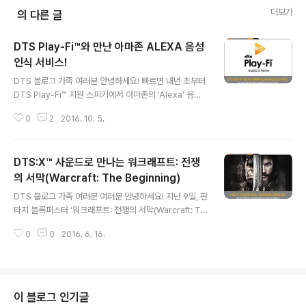
더보기
의 다른 글
DTS Play-Fi™와 만난 아마존 ALEXA 음성
인식 서비스!
글 내용
DTS 블로그 가족 여러분 안녕하세요! 빠르면 내년 초부터
DTS Play-Fi™ 지원 스피커에서 아마존의 'Alexa' 음성
인식 기능을 구현시킬 수 있게 될 예정입니다. 또한 아마존
0
2
2016. 10. 5.
Alexa가 구현된 기기에서도 DTS Play-Fi streaming
을 지원할 예정인데요. 이제 곧 Alexa 서비스를 통해 시끄
러운 환경에서도 목소리만으로 정확하게 기기들을 조종하
DTS:X™ 사운드로 만나는 워크래프트: 전쟁
고 편리하게 고품질 무손실의 오디오를 즐길 수 있게 되었
습니다! :) 아마존의 'Alexa' 음성인식 서비스는 애플의 '시
의 서막(Warcraft: The Beginning)
글 내용
리'와 대응되는 서비스로, 사용자의 음성명령을 바탕으로
DTS 블로그 가족 여러분 여러분 안녕하세요! 지난 9일, 판
다양한 생활편의 서비스의 제공을 돕습니다. 이미 아마존
타지 블록퍼스터 ‘워크래프트: 전쟁의 서막(Warcraft: Th
을 비롯한 다양한 글로벌 IT 기업들이 총력을 다해온 기술
e Beginning, 2016)'이 국내에 개봉했습니다.미국 블리
인데요. Amazon Echo, Echo Dot, Amazo..
0
0
2016. 6. 16.
자드 엔터테인먼트의 인기 게임, '워크래프트'의 이야기를
담은 이 영화는 게임 팬들의 큰 기대를 받았는데요. 북미와
중국에서는 DTS:X™ 사운드로 개봉되었답니다.영상 출처
: Youtube / @Universal Pictures Australia‘워크래
프트: 전쟁의 서막’은 인기 MMORPG인 ‘월드 오브 워크
이 블로그 인기글
래프트’가 아닌 시리즈의 출발 격인 ‘워크래프트’ 1편의 시