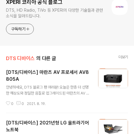
XPERI 코리아 공식 블로그
DTS, HD Radio, TiVo 등 XPERI의 다양한 기술들과 관련
소식을 알려드립니다.
구독하기
더보기
DTS 디바이스
의 다른 글
[DTS/디바이스] 마란츠 AV 프로세서 AV8
805A
글 내용
안녕하세요, DTS 블로그 팬 여러분! 오늘은 한층 더 선명
한 해상도와 정밀한 음질로 업그레이드된 마란츠의 AV 프
로세서 AV8805A를 소개합니다. 마란츠 AV8805A는
0
0
2021. 8. 19.
프리미엄 홈 엔터테인먼트 환경을 위한 IMAX Enhanced
인증과 함께 입체음향 기술 DTS:X와 DTS 버추얼:X(DT
S Virtual:X™)를 지원하는데요. DTS 사운드로 더욱 강력
[DTS/디바이스] 2021년형 LG 울트라기어
한 몰입감의 마란츠 AV8850A, 지금부터 함께 살펴볼까
요? 마란츠 AV8805A는 언제나 생동감 넘치는 화면과 사
노트북
글 내용