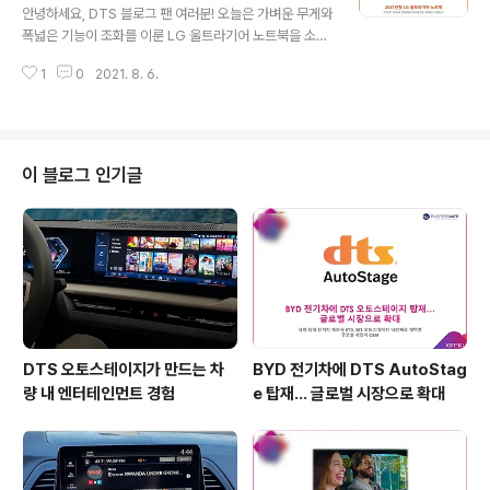
운드로 다양한 컨텐츠를 제공합니다. 이는 영상의 색 농도 ·
안녕하세요, DTS 블로그 팬 여러분! 오늘은 가벼운 무게와
디테일 · 밝기 등이 더욱 향상된 최신 8K HDMI 및 차원이
폭넓은 기능이 조화를 이룬 LG 울트라기어 노트북을 소개
다른 공간감의 DTS:X 및 DTS 버추얼:X 서라운드 사운드
하려고 합니다. 2021년 리뉴얼을 통해 데스크탑에 맞먹는
를 지원하기 때문인데요. DTS:X는 스피커 개..
1
0
2021. 8. 6.
다양한 작업을 지원하는 LG 울트라기어 노트북은 DTS:X
울트라(DTS:X® Ultra)로 생생한 입체음향까지 구현하는
데요. 그럼 지금부터 LG전자의 다재다능한 노트북, LG 울
트라기어에 대해 살펴볼까요? 원하는 게임, 보고 싶은 영
화, 까다로운 영상 편집까지! 2021년형 LG 울트라기어는
이 블로그 인기글
다양한 작업에 최적화된 고성능을 제공합니다. 최신 11세
대 인텔 코어 프로세서를 탑재해 지연시간은 최소화하고
프레임 속도는 높여주기 때문인데요. 이와 함께 탑재된 엔
비디아 지포스 GTX 1650Ti 그래픽카드는 최신 게임과
이미지 작업을 위한..
DTS 오토스테이지가 만드는 차
BYD 전기차에 DTS AutoStag
량 내 엔터테인먼트 경험
e 탑재… 글로벌 시장으로 확대