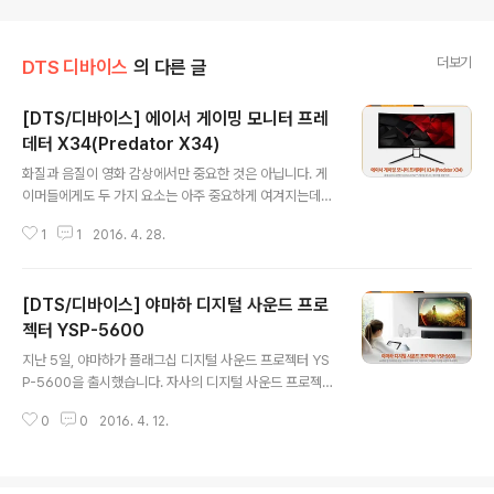
더보기
DTS 디바이스
의 다른 글
[DTS/디바이스] 에이서 게이밍 모니터 프레
데터 X34(Predator X34)
글 내용
화질과 음질이 영화 감상에서만 중요한 것은 아닙니다. 게
이머들에게도 두 가지 요소는 아주 중요하게 여겨지는데
요. 화려한 게임 그래픽은 물론, 그에 맞게 몰입감을 높여주
1
1
2016. 4. 28.
는 풍부한 사운드는 필수적입니다. 이런 욕심 많은 게이머
들을 위해 에이서(Acer)는 지속적으로 전문 게이밍 기어
를 출시해 왔는데요. 2008년 에이서는 '프레데터(Predat
[DTS/디바이스] 야마하 디지털 사운드 프로
or)'라는 게이밍 브랜드를 론칭하고 '에이서 어스파이어 프
레데터 시리즈(the Acer Aspire Predator series)'를
젝터 YSP-5600
글 내용
선보여왔습니다. 최근에는 세계 최초의 곡면형 지싱크(G-
지난 5일, 야마하가 플래그십 디지털 사운드 프로젝터 YS
SYNC™) 게이밍 모니터, '프레데터 X34(Predator X3
P-5600을 출시했습니다. 자사의 디지털 사운드 프로젝터
4)'를 출시했는데요. 여기에 DTS 사운드 (DTS Sound
YSP 시리즈 최신작인데요. 2004년 출시한 야마하의 첫
™) 기술까지 적용해 두 말할 것 없는 최고의 퀄리..
0
0
2016. 4. 12.
사운드 프로젝터 'YSP-1' 이후 10년 간의 노하우와 기술
이 집약된 YSP-5600은 현재 DTS-HD Master Audio
™ 가 지원되며, 향후 펌웨어 업데이트를 통해 DTS:X™ 사
운드도 즐기실 수 있습니다. 더 다양한 제품 특장점은 아래