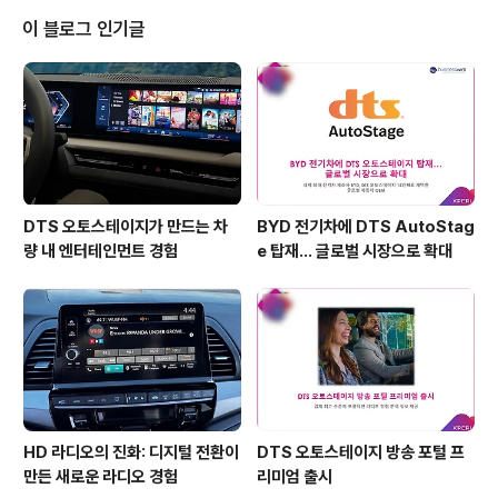
에서 좀 더 자세히 알아볼까요? 디지털 사운드 프로젝터는
이 블로그 인기글
일반 사운드바와는 분명히 다릅니다. 보통 10개 미만의 유
닛이 탑재되는 사운드바와 달리 YSP-5600은 내부에 44
개의 빔 드라이버 유닛과 2개의 우퍼를 탑재하였습니다.
특히 주목할만한 점은 곧 지원될 DTS:X™ 사운드를 위해
2..
DTS 오토스테이지가 만드는 차
BYD 전기차에 DTS AutoStag
량 내 엔터테인먼트 경험
e 탑재… 글로벌 시장으로 확대
HD 라디오의 진화: 디지털 전환이
DTS 오토스테이지 방송 포털 프
만든 새로운 라디오 경험
리미엄 출시