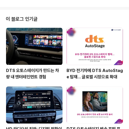
소문이 나 많은 사람들의 뜨거운 관심을 받았는데요. 특히,
사운드가 중요한 뮤지컬 영화인 만큼 북미의 DTS:X™ 지
원 극장에서는 실감나는 DTS:X™ 사운드로 영화를 즐기실
이 블로그 인기글
수 있습니다.벌써부터 기대되는 영화 라라랜드의 메인 예
고편 영상을 먼저 살펴 볼까요? 영상 출처 : Youtube / @
YES24 MOVIE 라라랜드는 재즈 피아니스트인 세바스찬
과 배우 지망생인 미아가 만나 서로의 무대를 함께 채워나
가는 ..
DTS 오토스테이지가 만드는 차
BYD 전기차에 DTS AutoStag
량 내 엔터테인먼트 경험
e 탑재… 글로벌 시장으로 확대