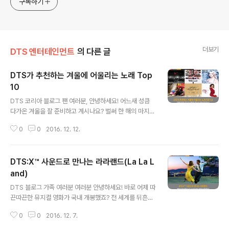
구독하기
더보기
DTS 엔터테인먼트
의 다른 글
DTS가 추천하는 겨울에 어울리는 노래 Top
10
글 내용
DTS 코리아 블로그 팬 여러분, 안녕하세요! 어느새 성큼
다가온 겨울을 잘 준비하고 계시나요? 벌써 한 해의 마지막
인 12월이 찾아왔는데요. 연말은 항상 마음을 설레게 하죠.
0
0
2016. 12. 12.
올 한 해도 여러분들께 좋은 일이 많으셨기를 기원합니다.
:) 오늘은 저희 DTS가 한 해를 마무리하는 연말, 즐겁게 흥
얼거릴 수 있는 겨울노래 10곡을 준비했는데요. 함께 들어
DTS:X™ 사운드로 만나는 라라랜드(La La L
보실까요? 첫 번째 노래는 '크리스마스 캐롤'하면 누구나
가장 먼저 떠올릴 머라이어 캐리의 'All I Want for Christ
and)
글 내용
mas Is You'입니다. 이 곡은 1994년에 발매된 4집 ‘Mer
DTS 블로그 가족 여러분 여러분 안녕하세요! 바로 어제 따
ry Christmas’에 수록되어 20년이 넘도록 꾸준한 사랑
끈따끈한 뮤지컬 영화가 국내 개봉했죠? 전 세계를 뒤흔든
을 받아온 노래인데요. 그 인기를 증명하듯 올해에도 빌보
화제작 ‘라라랜드(La La Land, 2016)'가 북미에서 DTS:
드 홀리데이 노래 1위에 등극했고, 총 ..
0
0
2016. 12. 7.
X™ 사운드로 개봉합니다. 개봉 전부터 아름다운 노래, 재
밌는 스토리, 풍성한 볼거리의 삼박자가 갖춰진 영화로 입