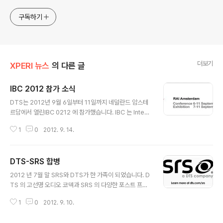
구독하기
더보기
XPERI 뉴스
의 다른 글
IBC 2012 참가 소식
글 내용
DTS는 2012년 9월 6일부터 11일까지 네덜란드 암스테
르담에서 열린IBC 0212 에 참가했습니다. IBC 는 Intern
ational Broadcasting Convention 의 약자로유럽 최
1
0
2012. 9. 14.
대 규모의 국제 방송 전시회인데요. 올해에도 약 5만 명이
참가한 가운데 엔터테인먼트 및 뉴스 컨텐츠의 생성과 전
송에 관한다양한 최신 기술과 트랜드를 엿볼 수 있었습니
DTS-SRS 합병
다. DTS는 이번 전시회에서 컨텐츠 생성과 인코딩, 셋탑박
글 내용
스를 통한 가정으로의 컨텐츠 전송 등DTS 기술이 적용된
2012 년 7월 말 SRS와 DTS가 한 가족이 되었습니다. D
에코시스템을 선보였습니다. 특히 MPEG-DASH (Dyna
TS 의 고선명 오디오 코덱과 SRS 의 다양한 포스트 프로
mic Adaptive Streaming over HTTP)를 지원하는D
세싱 기술이 만나 방대한 포트폴리오를 한번에 제공할 수
TS의 최신 고화질 서라운드 사운드 솔루션들에 많은 관심
1
0
2012. 9. 10.
있게 되었습니다. 두 오디오 리더 기업의 만남으로, 앞으로
이 모아졌는데요. DTS-HD® 는 MPEG..
홈시어터, 휴대폰, PC, 네트워크 연결 기기 등 다양한 어플