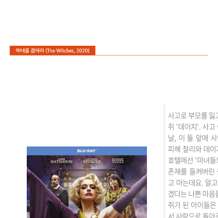
사고로 부모를 잃고
쥐 '데이지'. 사
날, 이 둘 앞에
피해 찰리와 데이
호텔에선 '마녀들
존재를 들켜버린 
고 마는데요. 알
겠다는 나쁜 마음을
쥐가 된 아이들은
서 사람으로 돌아갈