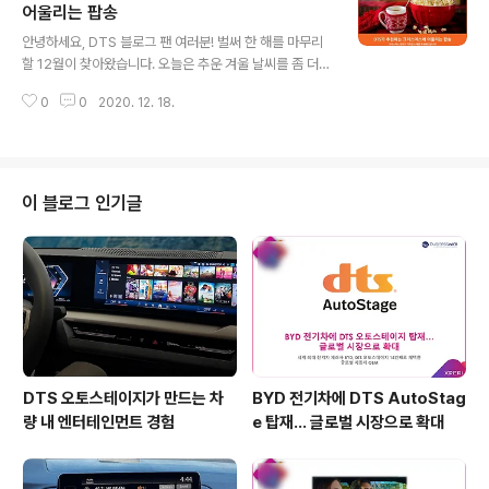
다. '프랭키', '타비', '루'는 강력한 힘을 손에 넣기 위한 마법
어울리는 팝송
글 내용
을 시도하지만, 항상 한 명이 부족해 실패합니다. 어느 날
안녕하세요, DTS 블로그 팬 여러분! 벌써 한 해를 마무리
학교에 새로 전학 온 '릴리'가 마녀임을 알게 된 소녀들은
할 12월이 찾아왔습니다. 오늘은 추운 겨울 날씨를 좀 더
마녀 모임에 릴리를 초대해, 마침내 강력한 힘의 마법을 사
따뜻하게 해줄 팝송 여덟 곡을 소개해드리고자 하는데요.
용하게 되는데요. 이후 소녀들은 더욱 많은 마법을 부리며
0
0
2020. 12. 18.
크리스마스와 다가오는 해에 대한 설렘을 느낄 수 있는 다
꿈 같은 생활..
양한 팝송으로 준비해 보았습니다. 지금부터 연말연시를
더욱 즐겁게 해줄 노래들을 DTS와 함께 감상해볼까요? 는
한국 가수 최초로 빌보드 핫100 차트 1위를 기록한 BTS
의 히트곡인 를 홀리데이 리믹스 버전으로 발매한 곡입니
이 블로그 인기글
다. 연말을 앞두고, 원곡에 캐럴을 연상시키는 사운드와 따
뜻한 분위기가 더해져 팬들에게는 특별한 크리스마스 선물
과도 같은데요. 특히 함께 공개된 뮤직비디오에는 BTS가
직접 촬영한 영상이 등장해 더욱 많은 이들의 관심을 받고
있습니다. 이번 연말 BTS의 밝..
DTS 오토스테이지가 만드는 차
BYD 전기차에 DTS AutoStag
량 내 엔터테인먼트 경험
e 탑재… 글로벌 시장으로 확대