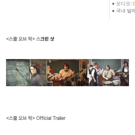
●
오디오
:
●
국내 발매: 
<스쿨 오브 락> 스
크린 샷
<스쿨 오브 락
> Official Trailer