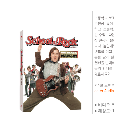
초등학교 보조
주인공 '듀이
하고 초등학
만 수업보다는
장 선생님 몰
니다. 놀랍게
밴드를 이끄는
음을 알게 
결성을 반대하
들의 반대를
있을까요?
<스쿨 오브 
aster Audio
●
비디오 코덱
●
해상도: 