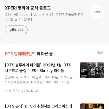
XPERI 코리아 공식 블로그
DTS, HD Radio, TiVo 등 XPERI의 다양한 기술들과 관련
소식을 알려드립니다.
구독하기
더보기
DTS 엔터테인먼트
의 다른 글
[DTS 블루레이 타이틀] 2021년 1월: DTS
사운드로 즐길 수 있는 Blu-ray 타이틀
글 내용
안녕하세요, DTS 코리아 블로그 가족 여러분! DTS 사운
드로 발매된 블루레이 타이틀을 소개해드리는 DTS 블루
레이입니다. 새해를 맞아 1월에는 화려한 영상미와 스릴 넘
0
0
2020. 12. 29.
치는 스토리를 기반으로 한 세 편의 해외 영화를 소개하고
자 하는데요. DTS만의 입체음향 기술로 더욱 흥미로워진
이번 달 블루레이 타이틀을 함께 알아볼까요? 첫 번째 영화
[DTS 뮤직] DTS가 추천하는 크리스마스에
는 네 명의 10대 소녀이자 마녀들이 펼치는 이야기, 입니