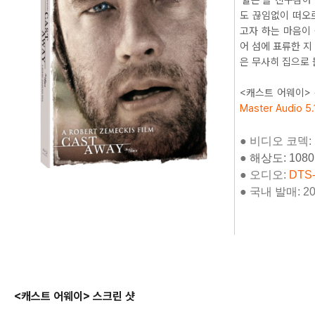
'윌슨'을 친구삼
도 끊임없이 떠오
고자 하는 마음이 
어 섬에 표류한 지
은 무사히 집으로 
<캐스트 어웨이> 
Master Audio 5.
●
비디오 코덱: 
●
해상도: 108
●
오디오
:
DTS-
●
국내 발매: 202
<캐스트 어웨이
> 스크
린 샷