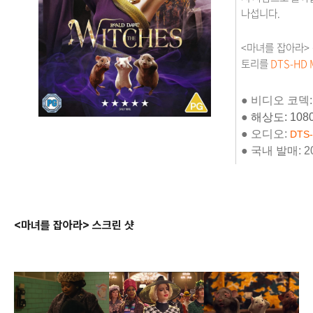
나섭니다.
<마녀를 잡아라>
토리를
DTS-HD M
●
비디오 코덱: 
●
해상도: 10
●
오디오
:
DTS-
●
국내 발매: 202
<마녀를 잡아라
> 스크린 샷