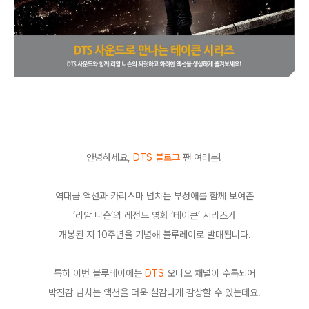
안녕하세요,
DTS 블로그
팬 여러분!
역대급 액션과 카리스마 넘치는 부성애를 함께 보여준
‘
리암 니슨
’
의 레전드 영화
‘
테이큰
’
시리즈가
개봉된 지
10
주년을 기념해 블루레이로 발매됩니다
.
특히 이번 블루레이에는
DTS
오디오 채널이 수록되어
박진감 넘치는 액션을 더욱 실감나게 감상할 수 있는데요
.