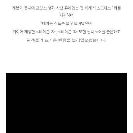
개봉과 동시에 프랑스 영화 사상 유례없는 전 세계 박스오피스
1
위를
차지하며
‘
테이큰 신드롬
’
을 만들어냈으며
,
뒤이어 개봉한
<
테이큰
2>, <
테이큰
3>
또한 남녀노소를 불문하고
관객들의 뜨거운 반응을 불러일으켰습니다
.