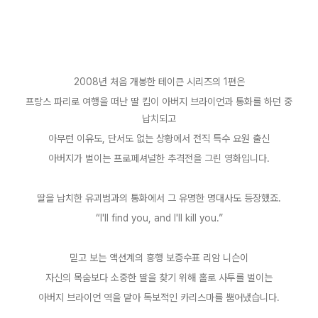
2008
년 처음 개봉한 테이큰 시리즈의
1
편은
프랑스 파리로 여행을 떠난 딸 킴이 아버지 브라이언과 통화를 하던 중
납치되고
아무런 이유도
,
단서도 없는 상황에서 전직 특수 요원 출신
아버지가 벌이는 프로페셔널한 추격전을 그린 영화입니다
.
딸을 납치한 유괴범과의 통화에서 그 유명한 명대사도 등장했죠
.
“I'll find you, and I'll kill you.”
믿고 보는 액션계의 흥행 보증수표 리암 니슨이
자신의 목숨보다 소중한 딸을 찾기 위해 홀로 사투를 벌이는
아버지 브라이언 역을 맡아 독보적인 카리스마를 뿜어냈습니다
.