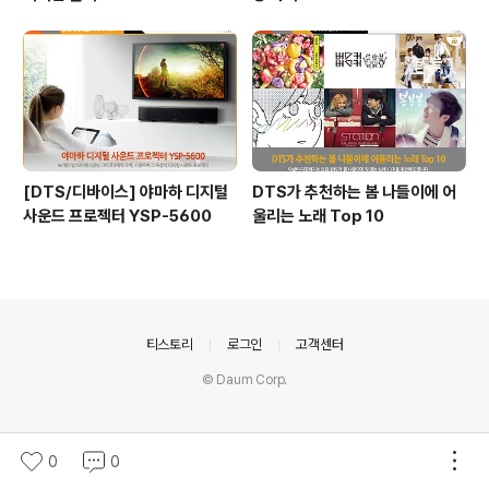
[DTS/디바이스] 야마하 디지털
DTS가 추천하는 봄 나들이에 어
사운드 프로젝터 YSP-5600
울리는 노래 Top 10
의안내
티스토리
로그인
고객센터
© Daum Corp.
0
0