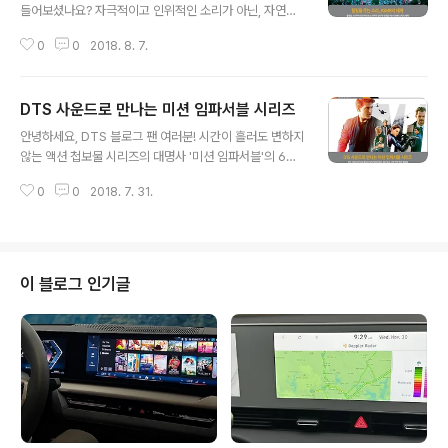
들어보셨나요? 자극적이고 인위적인 소리가 아닌, 자연스
러운 소리를 이용해 뇌를 자극하고 심리적으로 안정을 느
0
0
2018. 8. 7.
낄 수 있게 해주는 '자율감각 쾌락반응 (Autonomous S
ensory Meridian Response)의 약자인데요. 마음을
편히 안정시킬 수 있는 콘텐츠를 찾는 사람들이 부쩍 늘었
DTS 사운드로 만나는 미션 임파서블 시리즈
습니다. 과도한 스트레스에 노출된 현대인들이 피로를 풀
글 내용
며 힐링을 느낄 수 있는 공간을 찾는 '케렌시아'와 더불어
안녕하세요, DTS 블로그 팬 여러분! 시간이 흘러도 변하지
'소리'의 영역까지도 심리적 안정을 찾는 콘텐츠로 바뀌어
않는 액션 첩보물 시리즈의 대명사 '미션 임파서블'의 6번
가고 있습니다. 빗소리, 바람소리, 파도소리 등 자연에서 들
째 이야기 '미션 임파서블: 폴아웃' 편이 개봉했습니다. 특
을 수 있는 소리부터 뚜껑을 여는 소리, 로션을 바르는 소
0
0
2018. 7. 31.
히 액션의 귀재 톰 크루즈와 사이먼 페그가 내한하여 국내
리, 귀를 파는 소리까지 일상생활 속에서 들을 수 있는 소리
예능 프로그램에도 등장해 화제였는데요. 개봉을 기념해
들도 인기인데요..
미션 임파서블 시리즈를 블루레이 특별판으로 만나보실 수
있습니다. 특히 DTS 마스터 오디오 채널 수록으로 더욱 실
감나는 액션을 즐길 수 있는데요. 새로운 편을 보기 전에 이
이 블로그 인기글
전 시리즈를 블루레이 타이틀로 즐겨보세요. [미션 임파서
블: 폴아웃 스틸컷 / 이미지 출처: 네이버 영화] 대한민국에
서 전 세계 최초 개봉한 미션 임파서블: 폴아웃은 최고의 스
파이 요원 에단 헌트와 IMF팀이 전작에서 만든 상황을 끝
내기 위해 피할 수..