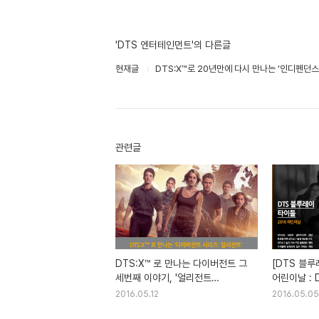
'DTS 엔터테인먼트'의 다른글
현재글
DTS:X™로 20년만에 다시 만나는 ‘인디펜던스 데
관련글
DTS:X™ 로 만나는 다이버전트 그
[DTS 블루
세번째 이야기, '얼리전트
어린이날 : 
(ALLEGIANT)'
있는 Blu-r
2016.05.12
2016.05.05