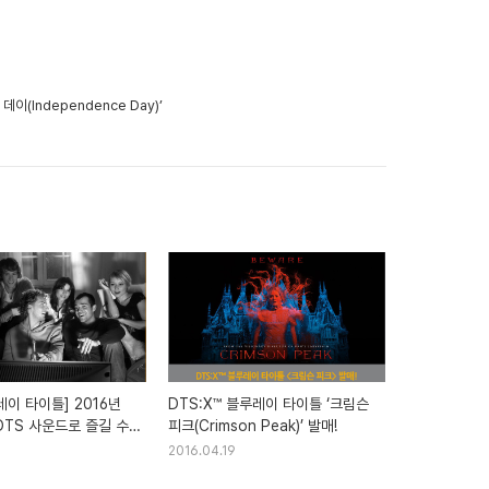
이(Independence Day)’
레이 타이틀] 2016년
DTS:X™ 블루레이 타이틀 ‘크림슨
DTS 사운드로 즐길 수
피크(Crimson Peak)’ 발매!
ay 타이틀
2016.04.19