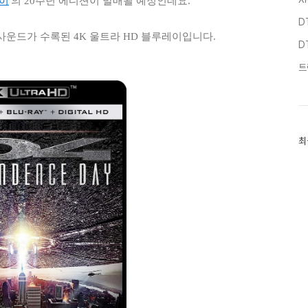
이
'
의 20주년 에디션이 발매될 예정인데요.
D
사운드가 수록된 4K 울트라 HD 블루레이입니다.
D
트
최
최
근
글
과
인
기
글