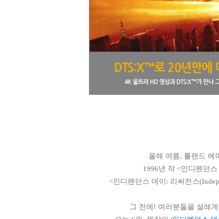
올해 여름, 롤랜드 에머리
1996년 작 <인디펜던스 데
<인디펜던스 데이: 리써전스(Indepen
그 전에! 여러분들을 설레게