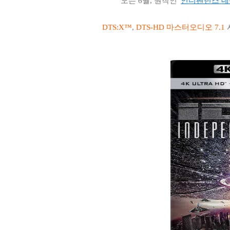
오는 6월, 원작인 '
인디펜던스 데
DTS:X™
,
DTS-HD 마스터오디오 7.1