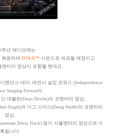
20주년 에디션에는
을 복원하여
DTS:X™
사운드로 제공될 예정이고
플멘터리 영상이 포함될 텐데요.
던스 데이: 레전시 설징 포워드 (Independence
cy Surging Forward)',
데블린(Dean Devlin)의 코멘터리 영상,
er Engel)과 더그 스미스(Doug Smith)의 코멘터리
영상,
eam Trivia Track) 등이 서플멘터리 영상으로 수
록됩니다.