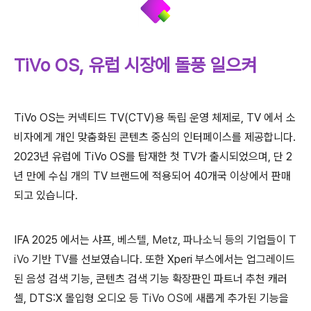
TiVo OS, 유럽 시장에 돌풍 일으켜
TiVo OS
는
커넥티드
TV(CTV)
용
독립
운영
체제로
, TV 에서
소
비자에게
개인 맞춤화된
콘텐츠
중심의
인터페이스를
제공합니다.
2023
년
유럽에
TiVo OS를 탑재한 첫 TV가
출시되었으며
,
단
2
년
만에
수십
개의
TV
브랜드에 적용되어
40
개국
이상에서 판매
되고 있습니다
.
IFA 2025 에서는 샤프
, 베스텔, Metz, 파나소닉
등의
기업들이
T
iVo
기반
TV
를
선보였습니다. 또한 Xperi
부스에서는 업그레이드
된
음성
검색 기능
,
콘텐츠
검색
기능
확장판인
파트너
추천
캐러
셀
, DTS:X
몰입형
오디오
등
TiVo OS
에
새롭게 추가된
기능을