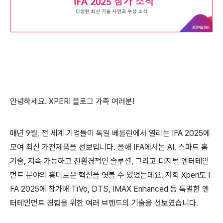
안녕하세요
. XPERI
블로그
가족
여러분
!
매년
9
월
,
전
세계
기업들이
독일
베를린에서
열리는
IFA 2025
에
모여
최신
가전제품을
선보입니다
.
올해
IFA
에서는
AI,
스마트
홈
기술
,
지속
가능하고
친환경적인
솔루션
,
그리고
디지털
엔터테인
먼트
분야의
흥미로운
혁신을 엿볼 수 있었는데요
. 저희 Xperi도 I
FA 2025에 참가해 TiVo, DTS, IMAX Enhanced 등 특별한
엔
터테인먼트
경험을
위한
여러
브랜드의 기술을 선보
였습니다
.