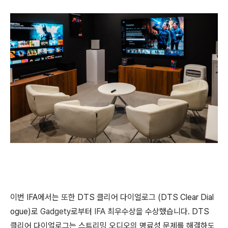
이번 IFA에서는
또한
DTS 클리어 다이얼로그 (DTS Clear Dial
ogue)로
Gadgety
로부터
IFA
최우수상을
수상했습니다. DTS
클리어 다이얼로그는
스트리밍
오디오의
명료성
문제를
해결하도