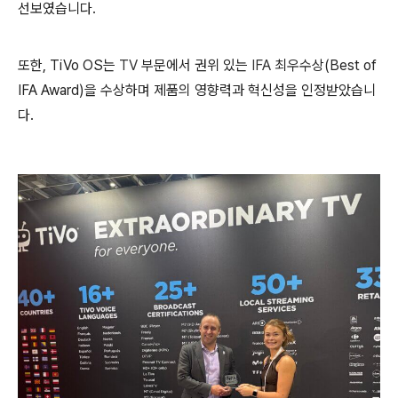
선보였습니다
.
또한, TiVo OS는
TV
부문에서
권위
있는
IFA
최우수상(Best of
IFA Award)을
수상하며
제품의
영향력과
혁신성을
인정받았습니
다.