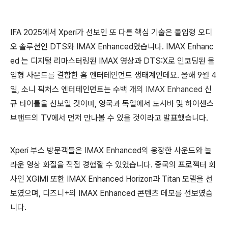
IFA 2025
에서
Xperi
가
선보인 또 다른 핵심 기술은
몰입형
오디
오
솔루션인
DTS
와
IMAX Enhanced였습니다. IMAX Enhanc
ed 는
디지털
리마스터링된
IMAX
영상과
DTS:X
로
인코딩된
몰
입형
사운드를
결합한
홈
엔터테인먼트
생태계인데요. 올해
9
월
4
일
,
소니
픽처스
엔터테인먼트는
수백
개의
IMAX Enhanced
신
규
타이틀을
선보일
것이며,
영국과
독일에서
도시바 및
하이센스
브랜드의 TV
에서
먼저
만나볼
수
있을 것이라고
발표했습니다
.
Xperi
부스
방문객들은
IMAX Enhanced
의
웅장한
사운드와
놀
라운
영상
화질을
직접
경험할 수 있었습니다
. 중국의
프로젝터
회
사인
XGIMI
또한
IMAX Enhanced Horizon
과
Titan
모델을
선
보였으며
, 디즈니+
의
IMAX Enhanced
콘텐츠
데모를
선보였습
니다
.