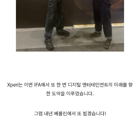
Xperi는 이번 IFA
에서
또
한
번
디지털
엔터테인먼트의
미래를
향
한
도약을
이루었습니다
.
그럼 내년 베를린에서 또
뵙겠습니다
!