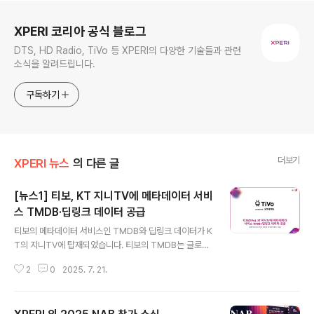
로그 정보
XPERI 코리아 공식 블로그
DTS, HD Radio, TiVo 등 XPERI의 다양한 기술들과 관련
소식을 알려드립니다.
구독하기
더보기
XPERI 뉴스
의 다른 글
[뉴스1] 티보, KT 지니TV에 메타데이터 서비
스 TMDB·딥링크 데이터 공급
글 내용
티보의 메타데이터 서비스인 TMDB와 딥링크 데이터가 K
T의 지니TV에 탑재되었습니다. 티보의 TMDB는 글로벌
커뮤니키 기반의 메타데이터 서비스로, KT의 지니TV에서
2
0
2025. 7. 21.
수준높은 콘텐츠 탐색경험과 광범위한 콘텐츠를 선보이게
되었다는 내용이 뉴스1에 게재됐습니다. (온라인 기사 / 2
025년 7월 16일자 수록)티보(TiVo), KT 지니TV에 메타