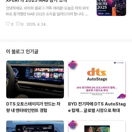
XPERI 의 2025 NAB 참가 소식
데이터 서비스 TMDB·딥링크 데이터 공급 기사를 소개해
글 내용
드립니다. 다음은 해당 기사의 일부를 발췌한 내용입니다.
안녕하세요. XPERI 블로그 가족 여러분! 오늘은 저희 XPE
"엑스페리(Xperi, NYSE: XPER)의 자회사 티보(TiVo)가
RI도 참가했던 NAB 2025 소식을 알려드리려 합니다. N
7월 중 국내 최대 IPTV 사업자인 KT의 IPTV 서비스 지니
AB는 미국에서 매년 열리는 국제방송장비전시회로, 올해
TV(GenieTV)에 자사의 메타데이터 서비스 'TMDB(Th
3
0
2025. 4. 24.
NAB 쇼에는 160개국 5만 5천 명의 글로벌 방송사 관계
e Movie Database)'와 딥..
자들이 참가해 미디어와 엔터테인먼트의 미래를 모색하는
자리를 가졌습니다. Xperi는 본 전시회에서 라디오 및 자
동차 기술 분야의 최신 솔루션을 선보였는데요. 주요 내용
을 함께 살펴볼까요? HD 라디오, 자동차 시장 진출 20주
이 블로그 인기글
년 기념 Xperi 의 대표적인 자동차 솔루션인 HD 라디오는
2005년 BMW에 처음 도입되었습니다. 이후 HD 라디오
는 눈부신 발전을 거듭해 왔으며 현재 북미 신차 판매량의
60%에 탑재되며 1억 1,500만 대의 차량에서 만나볼 수
있습니다..
DTS 오토스테이지가 만드는 차
BYD 전기차에 DTS AutoStag
량 내 엔터테인먼트 경험
e 탑재… 글로벌 시장으로 확대