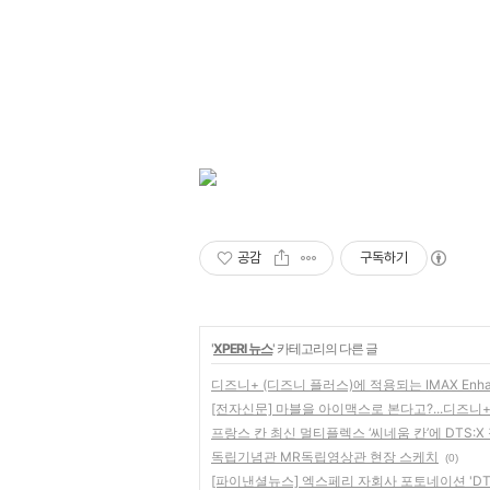
공감
구독하기
'
XPERI 뉴스
' 카테고리의 다른 글
디즈니+ (디즈니 플러스)에 적용되는 IMAX Enha
[전자신문] 마블을 아이맥스로 본다고?...디즈니+
프랑스 칸 최신 멀티플렉스 ‘씨네움 칸’에 DTS:X
독립기념관 MR독립영상관 현장 스케치
(0)
[파이낸셜뉴스] 엑스페리 자회사 포토네이션 'DTS 