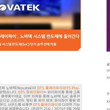
공
X
X
체 노바텍(Novatek)이
DTS 플레이파이
(
DTS Play-
 밝혔습니다.
DTS 플레이파이
는 와이파이를 통해 고품
분
 플랫폼인데요. 이번 지원을 통해
노바텍 SoC 솔루션
 오디오 스트리밍, 멀티 룸 음악 재생, 와이파이 활용 앱
X
라운드 사운드를 비롯한
DTS 플레이파이
의 다양한 기능
에 게재됐습니다. (온라인 기사 / 2021년 9월 29일
X