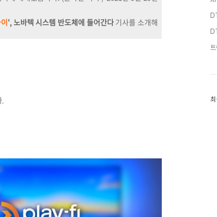
D
파이
', 노바텍 시스템 반도체에 들어간다
기사를 소개해
D
트
최
.
최
근
글
과
인
기
글