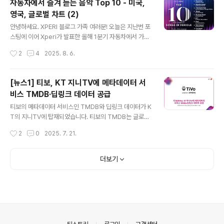
자동차에서 즐겨 듣는 음악 Top 10 - 미국,
가 점점 더 얇아지고 음향 제작 과정의 변화로 인해 시청자
영국, 글로벌 차트 (2)
들은 TV에서 대사를 잘 알아듣는 게 더 어려워졌습니다.
글 내용
시청자의 84%가 TV를 시청하는 동안 대사를 이해하는
안녕하세요. XPERI 블로그 가족 여러분! 오늘은 지난번 포
데 어려움을 겪고 있으며, 미국의 경우에는 시청자의 절반
스팅에 이어 Xperi가 발표한 올해 1분기 자동차에서 가장
이상이 자막을 사용한다고 합니다. 대화 향상 기능은 TV
많이 들은 음악, 영국과 글로벌 차트를 알아보도록 할께요.
작성시간
2
4
2025. 8. 6.
시청자가 청취하는 방식을 세밀하게 제어할 수 있도록 해
미국 차트는 아래 포스팅을 확인해주세요! 자동차에서 즐
한층 뛰어난 오디..
겨 듣는 음악 Top 10 - 미국, 영국, 글로벌 차트 자동차에
서 즐겨 듣는 음악 Top 10 - 미국, 영국, 글로벌 차트안녕
[뉴스1] 티보, KT 지니TV에 메타데이터 서
하세요. XPERI 블로그 가족 여러분! Xperi에서 최근 올해
비스 TMDB·딥링크 데이터 공급
1분기 차에서 가장 많이 들은 음악을 발표했습니다. 미국과
글 내용
영국, 그리고 글로벌에서 가장 많이 들은 음악들을 각각 선
티보의 메타데이터 서비스인 TMDB와 딥링크 데이터가 K
정했는데요. 1위dtskoreablog.com 2025년 1분기 영
T의 지니TV에 탑재되었습니다. 티보의 TMDB는 글로벌
국 - 자동차에서 가장 많이 들은 노래 Top 10 1. Nice to
커뮤니키 기반의 메타데이터 서비스로, KT의 지니TV에서
작성시간
2
0
2025. 7. 21.
Meet you - 마일스 ..
수준높은 콘텐츠 탐색경험과 광범위한 콘텐츠를 선보이게
되었다는 내용이 뉴스1에 게재됐습니다. (온라인 기사 / 2
025년 7월 16일자 수록)티보(TiVo), KT 지니TV에 메타
더보기
데이터 서비스 TMDB·딥링크 데이터 공급 기사를 소개해
드립니다. 다음은 해당 기사의 일부를 발췌한 내용입니다.
"엑스페리(Xperi, NYSE: XPER)의 자회사 티보(TiVo)가
7월 중 국내 최대 IPTV 사업자인 KT의 IPTV 서비스 지니
TV(GenieTV)에 자사의 메타데이터 서비스 'TMDB(Th
e Movie Database)'와 딥..
의안내