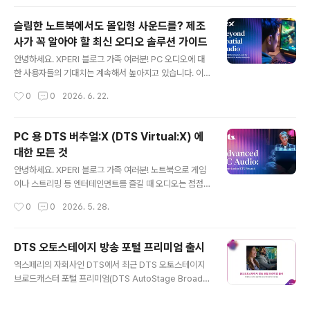
미국 연방통신위원회(..
이트가 소개되었는데요. 앞으로 해당 기사의 주요 내용을
시리즈로 나누어 소개해 드리고자 합니다. 오늘은 그 첫 번
슬림한 노트북에서도 몰입형 사운드를? 제조
째 포스팅으로, 자동차 라디오가 어떻게 변화해 왔는지, 그
사가 꼭 알아야 할 최신 오디오 솔루션 가이드
리고 디지털 전환 시대에 방송업자들이 어떤 과제와 기회
글 내용
를 마주하고 있는지를 살펴보겠습니다. 라디오는 여전히
안녕하세요. XPERI 블로그 가족 여러분! PC 오디오에 대
자동차 안에서 가장 강력한 오디오 플랫폼 라디오는 100
한 사용자들의 기대치는 계속해서 높아지고 있습니다. 이
년이 넘는 시간 동안 우리 일상 속 대표적인 오디오 매체로
제 오디오는 단순한 부가 기능이 아니라, 전체 사용자 경험
작성시간
0
0
2026. 6. 22.
자리해 왔습니다. 하지만 최근에는 스트리밍 서비스, 커넥
을 좌우하는 핵심 요소로 자리 잡았습니다. 이러한 흐름 속
티드 기기, 지능형 차량..
에서 PC 제조사들은 제한된 하드웨어 환경 안에서 차별화
된 사운드 경험을 구현해야 하는 도전과제를 안고 있습니
PC 용 DTS 버추얼:X (DTS Virtual:X) 에
다. 얇고 가벼운 폼팩터, 제한된 스피커 구조, 전력 및 성능
대한 모든 것
제약은 모두 오디오 품질 구현에 직접적인 영향을 미치는
글 내용
데요. 오늘은 이러한 과제를 해결하기 위한 최신 PC 오디
안녕하세요. XPERI 블로그 가족 여러분! 노트북으로 게임
오 솔루션과 그 핵심 요소에 대해 살펴보겠습니다. PC 오
이나 스트리밍 등 엔터테인먼트를 즐길 때 오디오는 점점
디오의 새로운 기준오늘날의 PC는 단순한 업무용 기기를
더 중요한 역할을 하고 있습니다. 소비자들은 PC 오디오로
작성시간
0
0
2026. 5. 28.
넘어 게임, 스트리밍, 화상 회의, 그리고 다양한 콘텐츠 소
도 몰입감 넘치는 고품질 오디오를 즐길 수 있길 기대하는
비를 아우르는 플랫폼으로 진화..
데요. DTS 버추얼:X (DTS Virtual:X)는 이런 니즈에 맞
게 노트북 오디오에서 공간감을 끌어올려 풍부한 현장감을
DTS 오토스테이지 방송 포털 프리미엄 출시
구현해줍니다. 이번 글에서는 DTS 버추얼:X에 대한 Q&A
글 내용
엑스페리의 자회사인 DTS에서 최근 DTS 오토스테이지
를 통해 이모저모를 자세히 알아보도록 하겠습니다. DTS
브로드캐스터 포털 프리미엄(DTS AutoStage Broadc
Virtual:X는 무엇인가요?DTS 버추얼:X는 윈도우 기반 P
aster Portal Premium)을 출시했습니다. 이 솔루션은
C를 위한 공간 음향 솔루션으로, 소리를 청취자의 머리 위
기존의 포털을 한 단계 더 발전시켜 시장에서 가장 포괄적
와 주변부에 배치해 한층 몰입감 있는 청취 경험을 제공합