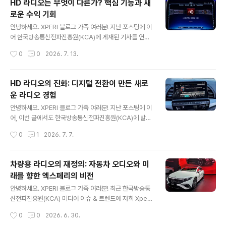
HD 라디오는 무엇이 다른가? 핵심 기능과 새
에 새로운 비즈니스 기회를 제공하며 미래 방송 환경의 기
로운 수익 기회
반을 마련하고 있습데요. 이번 포스팅에서는 HD 라디오가
글 내용
창출하는 수익 모델과 미래 활용 가능성, 그리고 이를 바탕
안녕하세요. XPERI 블로그 가족 여러분! 지난 포스팅에 이
으로 진화하고 있는 엑스페리(Xperi)의 커넥티드 차량 솔
어 한국방송통신전파진흥원(KCA)에 게재된 기사를 연재
루션을 살펴보겠습니다. 방송사를 위한 수익 창출 기회HD
해 소개해드리려 합니다. 지난번 포스팅에서는 HD 라디오
작성시간
0
0
2026. 7. 13.
라디오는 원래 음질 향상을 목적으로 개발된 기술입니다.
기술의 등장 배경과 미국 시장에서의 확산 현황을 살펴보
그러나 방송사들은 HD ..
았습니다. 그렇다면 HD 라디오는 기존 아날로그 라디오와
비교해 실제로 무엇이 다를까요? HD 라디오는 단순히 음
HD 라디오의 진화: 디지털 전환이 만든 새로
질을 개선하는 기술을 넘어, 추가 채널 운영, 데이터 서비스
운 라디오 경험
제공, 시각 콘텐츠 연동 등 다양한 기능을 제공합니다. 이러
글 내용
한 기능은 청취자에게는 더욱 풍부한 라디오 경험을 제공
안녕하세요. XPERI 블로그 가족 여러분! 지난 포스팅에 이
하고, 방송사에게는 새로운 수익 창출 기회를 열어주고 있
어, 이번 글에서도 한국방송통신전파진흥원(KCA)에 발행
습니다. 이번 포스팅에서는 HD 라디오의 핵심 기능과 함
된 기사를 이어서 소개해드리도록 하겠습니다. 오늘은 디
작성시간
0
1
2026. 7. 7.
께, 방송 산업이 이를 어떻게 활용하고 있는지 살펴보겠습
지털로 전환하는 차량 라디오 플랫폼을 위한 엑스페리(Xp
니다. HD 라디오의 핵심 기능 H..
eri)의 핵심 기술 중 하나인 HD 라디오(HD Radio™) 에
대해 다뤄보려 합니다. HD 라디오의 기원과 성장 2000년
차량용 라디오의 재정의: 자동차 오디오와 미
대 초반 미국 방송 시장은 급격한 변화의 시기를 맞이하고
래를 향한 엑스페리의 비전
있었습니다. 특히 위성 라디오 서비스의 확산은 기존 지상
글 내용
파 라디오 방송사들에게 새로운 경쟁 압력으로 작용했습니
안녕하세요. XPERI 블로그 가족 여러분! 최근 한국방송통
다. 위성 라디오는 광고 없는 콘텐츠와 전국 단위 서비스 범
신전파진흥원(KCA) 미디어 이슈 & 트렌드에 저희 Xperi
위를 제공하며 많은 관심을 받기 시작했습니다. 이러한 환
의 자동차 기술 관련 기사가 실렸습니다. 본 기사에는 방송·
작성시간
0
0
2026. 6. 30.
경 속에서 등장한 것이 바로 HD 라디오입니다. 2002년
미디어 기술의 최신 동향과 Xperi가 제시하는 산업의 인사