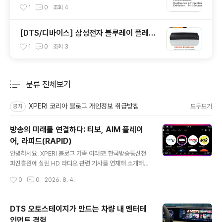
1
0
조회
4
[DTS/디바이스] 삼성전자 블루레이 플레이
어 BD-J5900
1
0
조회
3
분류 전체보기
주요 글 목록
XPERI 코리아 블로그 개인정보 취급방침
모두보기
공지
방송의 미래를 연결하다: 티보, AIM 플레이
어, 라피드(RAPID)
글 내용
안녕하세요. XPERI 블로그 가족 여러분! 한국방송통신전
파진흥원에 실린 HD 라디오 관련 기사를 연재해 소개해드
리고 있습니다. 지난 포스팅에서는 DTS 오토스테이지와
작성시간
0
0
2026. 8. 4.
하이브리드 라디오가 차량 내 오디오 경험을 어떻게 변화
시키고 있는지 살펴봤다면, 이번에는 그 생태계를 완성하
는 엑스페리의 핵심 솔루션들을 소개해보려 합니다. 티보
DTS 오토스테이지가 만드는 차량 내 엔터테
기반 비디오 서비스와 광고 플랫폼, 방송사 앱 구축 솔루션
인먼트 경험