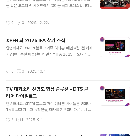
히고 있는데요.전자신문에 게재된 엑스페리, CES 2026
는 일본 도쿄의 빅 사이트에서 열리는 국제 모터쇼입니다.
참가… DTS 오토스테이지 비디오 주요 자동차 업체들 채
과거 '도쿄 모터쇼'에서 이름을 바꾼 재팬 모빌리티 쇼(Jap
택 확대 기사를 소개해 드립니다. (2026년 1월 6일자 게
an Mobility Show, JMOS)는 자동차를 넘어 로봇, 항공,
재) 다음은 해당 기사의 일부를 발췌한 내용입니다. "엔터
작성시간
0
0
2025. 12. 22.
소프트웨어 등 미래 이동 수단 전반을 다루는 글로벌 전시
테인먼트 기술 기업 엑스페리(Xperi, 코리아 대표 최..
회인데요. 일본 완성차 업체들의 차세대 전기차와 수소차
컨셉을 한눈에 볼 수 있으며, 단순한 차량 전시를 넘어 인공
XPERI의 2025 IFA 참가 소식
지능과 모빌리티가 결합된 미래 라이프스타일을 체험할 수
글 내용
있는 장으로 거듭나고 있습니다. 올해는 10월 30일부터 1
안녕하세요. XPERI 블로그 가족 여러분! 매년 9월, 전 세계
1월 9일까지 열렸는데요. XPERI 는 이번 쇼에 부스를 내고
기업들이 독일 베를린에서 열리는 IFA 2025에 모여 최신
참가해 다양한 최신 자동차 기술을 소개했습니다. 그럼 전
가전제품을 선보입니다. 올해 IFA에서는 AI, 스마트 홈 기
시회의 이모저모를 함께 살펴볼까요? DTS:X 및 DT..
술, 지속 가능하고 친환경적인 솔루션, 그리고 디지털 엔터
작성시간
0
0
2025. 10. 1.
테인먼트 분야의 흥미로운 혁신을 엿볼 수 있었는데요. 저
희 Xperi도 IFA 2025에 참가해 TiVo, DTS, IMAX Enh
anced 등 특별한 엔터테인먼트 경험을 위한 여러 브랜드
TV 대화소리 선명도 향상 솔루션 - DTS 클
의 기술을 선보였습니다. TiVo OS, 유럽 시장에 돌풍 일으
리어 다이얼로그
켜 TiVo OS는 커넥티드 TV(CTV)용 독립 운영 체제로,
글 내용
TV 에서 소비자에게 개인 맞춤화된 콘텐츠 중심의 인터페
안녕하세요. XPERI 블로그 가족 여러분! 사람들은 영화나
이스를 제공합니다. 2023년 유럽에 TiVo OS를 탑재한
TV를 보고 제목과 등장인물, 대사를 기억합니다. “너나 잘
첫 TV가 출시되었으며, ..
하세요.” 나 “살려는 드릴게” 등 유명한 대사들은 시간이
작성시간
2
1
2025. 9. 1.
지나도 다시 그 작품을 찾게 만들곤 하죠. 대사가 또렷하게
들리면 시청자에게 더 강하게 각인되고, 아이코닉한 장면
으로 기억되기 쉽습니다. 하지만 첨단 기술의 발전으로 TV