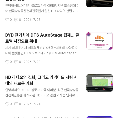
AIM 플레이어, 비주얼 라디오 구현 플랫폼 라피드(RAPI
글 내용
D), 그리고 데이터 기반 수익화를 지원하는 DTS 오토스테
안녕하세요. XPERI 블로그 가족 여러분! 지난 포스팅에 이
이지 브로드캐스터 포털까지. 각각의 기술은 독립적으로도
어 한국방송통신전파진흥원에 실린 HD 라디오 관련 기사
강력하지만, 함께 활용될 때 방송사가 차량을 넘어 모든 스
를 계속해서 소개해드립니다. 지난 포스팅에서는 HD 라디
작성시간
0
0
2026. 7. 28.
크린에서 청취자와 연결될 수 있는 기반을 만들어줍니다.
오가 방송사에 제공하는 새로운 수익 창출 기회와 미래 활
티보 비디오 서비스와 티보 광고티보는..
용 가능성에 대해 살펴보았습니다. 그렇다면 이러한 기술
은 실제 차량 환경에서 어떻게 구현되고 있을까요? 이번 포
BYD 전기차에 DTS AutoStage 탑재… 글
스팅에서는 HD 라디오를 기반으로 한 커넥티드 차량 생태
로벌 시장으로 확대
계와, 이를 지원하는 엑스페리(Xperi)의 핵심 솔루션인 D
글 내용
TS 오토스테이지 (DTS AutoStage)를 소개합니다. 커
세계 최대 전기차 제조업체 BYD가 엑스페리의 차량용 미
넥티드 차량 시대와 라디오의 변화 HD 라디오는 차량 내
디어 플랫폼인 DTS 오토스테이지(DTS AutoStage™)
디지털 라디오 경험의 기반을 마련했습니다. 오늘날 자동
를 독점 채택했습니다. 이번 협력을 통해 BYD는 유럽, 아
작성시간
0
0
2026. 7. 23.
차는 단순한 이동 수단이 아닙니다. 차량 디스플레이가 대
시아태평양, 중남미, 중동 및 아프리카 등 주요 글로벌 시장
형화되고 인터넷 연결성이 강화되..
에 출시되는 차량에서 라디오, 오디오 스트리밍, 비디오 콘
텐츠를 아우르는 통합 엔터테인먼트 경험을 제공할 계획입
HD 라디오의 진화, 그리고 커넥티드 차량 시
니다. 이번 파트너십은 운전자와 탑승자에게 더욱 풍부하
대의 새로운 기회
고 몰입감 있는 콘텐츠 경험을 제공하기 위한 중요한 발걸
글 내용
음이 될 것으로 기대됩니다.BYD, 차량용 미디어 플랫폼으
안녕하세요. XPERI 블로그 가족 여러분! 최근 한국방송통
로 DTS AutoStage™ 독점 채택 기사를 소개해드립니다.
신전파진흥원에 게재된 HD라디오 관련 기사를 연재로 소
(2026년 7월 22일 게재) 다음은 해당 기사의 일부를 번
개시켜드리고 있는데요. 지난 포스팅에서는 HD 라디오의
작성시간
0
0
2026. 7. 21.
역하여 발췌한 내용입니다. "BYD가 DTS 오토스테이지
핵심 기능과 '라디오의 스크린화(Screenifying)'가 가져
(DTS Auto..
온 변화에 대해 살펴보았습니다. HD 라디오는 더 나은 음
질과 풍부한 시각 정보를 제공하는 데 그치지 않고, 방송사