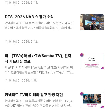
작성시간
0
0
2026. 5. 14.
인 청취 분석 정보를 라디오 방송사들에게 제공하는 새로
니다. 노트북 스피커나 헤드폰을 통해 실감나는 3차원 음
운 라디오 포털입니다. 새로운 프리미엄 기능은 올 4월 16
향을 구현..
일부터 제공되고 있으며, 라스베이거스에서 열린 NAB Sh
DTS, 2026 NAB 쇼 참가 소식
ow의 Xperi 부스에서 실제 관람객들에게 선보이기도 했
글 내용
습니다.DTS 오토스테이지 방송 포털 프리미엄(DTS Aut
안녕하세요. XPERI 블로그 가족 여러분! 오늘은 미국 라스
oStage Broadcaster Portal Premium) 출시기사를
베이버스에서 열린 2026 미국방송협회(NAB) 쇼에 참가
소개해드립니다. 다음은 해당 기사의 일부를 번역하여 발
한 소식을 전해드리려 합니다. NAB는 미국 방송연맹(Nati
췌한 내용입니다. "DTS 오토스테이지(DTS Auto..
onal Association of Broadcasters)이 매년 주최하는
작성시간
0
0
2026. 5. 12.
세계 최대의 방송 미디어 전시회입니다. DTS는 올해 NA
B에도 참가해 새로운 기술 발표는 물론, '2026년 올해의
제품' 상을 수상하기도 했는데요. 자세한 내용을 함께 살펴
티보(TiVo)와 삼바TV(Samba TV), 전략
볼까요? 새로운 DTS 오토스테이지 방송 포털 프리미엄 소
적 파트너십 발표
개 DTS는 올해 NAB쇼에서 DTS 오토스테이지 방송 포
글 내용
털 프리미엄 (DTS AutoStage Broadcaster Portal P
엑스페리의 자회사인 TiVo Ads(티보 애즈) 와 AI기반 미
remium) 이라는 최신 솔루션을 발표했습니다. 대부분의
디어 인텔리전스의 글로벌 리더인 Samba TV(삼바 TV)
라디오 방송사들은 이미 기존에..
가 전략적 파트너십을 발표했습니다. 이번 파트너십으로
작성시간
0
0
2026. 4. 8.
삼바TV의 TV시청 데이터 분석 및 시청자 타겟팅 기능을
티보의 커넥티드 TV 플랫폼과 통합하게 되었는데요. 이를
통해 광고주는 원하는 시청자에게만 효율적인 광고 노출을
커넥티드 TV의 미래와 광고 환경 재편
할 수 있게 되고, 이를 객관적인 데이터로 확인할 수 있게
글 내용
안녕하세요. XPERI 블로그 가족 여러분! 커넥티드 TV(CT
되었습니다. 이 서비스는 올해 4월 영국을 시작으로 전 세
V)는 기존 텔레비전의 단순한 진화를 넘어 미디어 및 엔터
계 글로벌 시장으로 확대될 예정입니다.삼바와 티보, 영국