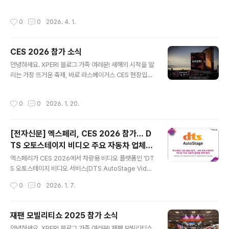
테인먼트 환경 전체를 재편하는 촉매제 역할을 하고 있습
전역에 CTV광고 혁신을 위한 전략적 파트너십 발표 기사
니다. 올해 커넥티드 TV의 급속한 성장은 인공지능의 발달
를 소개해드립니다. (2026년 4월 7일 게재) 다음은 해당
작성시간
0
0
2026. 4. 1.
과 자동차 같은 새로운 환경으로의 확장을 통해 시청자가
기사의 일부를 번역하여 발췌한 내용입니다. "미디어 소비
콘텐츠를 즐기고 상호작용하는 방식은 물론, 광고주가 목
가 점점 더 파..
표 고객에게 도달하는 방식을 재정의하고 있습니다. 스트
CES 2026 참가 소식
리밍 시장 통합과 거대 기업 닐슨의 2025년 보고서에 따
글 내용
르면, 스트리밍은 미국 전체 TV 시청량의 거의 절반을 차
안녕하세요. XPERI 블로그 가족 여러분! 새해의 시작을 알
지했으며, 유튜브와 넷플릭스가 개별 플랫폼 중 가장 큰 비
리는 가장 뜨거운 축제, 바로 라스베이거스 CES 현장입니
중을 차지하고 있습니다. 이에 따라 기존 스튜디오들은 합
다! 1월이면 전 세계의 시선이 이곳으로 쏠리는데요. 미래
병하거나 혁신적인 제휴를 모색할 수밖에 없게 되었습니
를 바꿀 혁신적인 기술부터 가전 제품의 정점까지, 글로벌
작성시간
0
0
2026. 1. 20.
다. 한편, TiVo의 2025년 2분기..
리더들의 프레젠테이션과 열띤 토론이 끊임없이 이어집니
다. 미래의 모습을 가장 먼저 확인하려는 사람들로 가득한
현장의 열기와 라스베이거스의 화려한 불빛이 어우러진 C
[전자신문] 엑스페리, CES 2026 참가… D
ES는 단순한 전시회를 넘어선 특별한 경험을 제공해주는
TS 오토스테이지 비디오 주요 자동차 업체들
데요. 올해 CES 2026 현장도 정말 뜨거웠습니다. 춤추고
글 내용
채택 확대
살림하는 휴머노이드 로봇은 물론, 이제는 일상이 된 다채
엑스페리가 CES 2026에서 차량용 비디오 플랫폼인 'DT
로운 AI 제품들이 전시장을 가득 메웠는데요. 특히 최신 자
S 오토스테이지 비디오 서비스(DTS AutoStage Video
동차 기술들이 집결된 전시회장의 열기는 대단했습니다. X
Service Powered by TiVo)'가 메르세데스-벤츠를 비
작성시간
0
0
2026. 1. 7.
peri는 이번 CES에서 ..
롯한 글로벌 주요 완성차 업체(OEM)들로 확대 적용되고
있다고 발표했습니다. DTS 오토스테이지 비디오는 전 세
계 커넥티드 카를 위한 프리미엄 비디오 솔루션으로, 현재
재팬 모빌리티쇼 2025 참가 소식
총 5개의 글로벌 OEM이 채택하며 시장 입지를 빠르게 넓
글 내용
안녕하세요. XPERI 블로그 가족 여러분! 재팬 모빌리티쇼