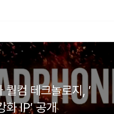
와 퀄컴 테크놀로지, ′
화 IP′ 공개