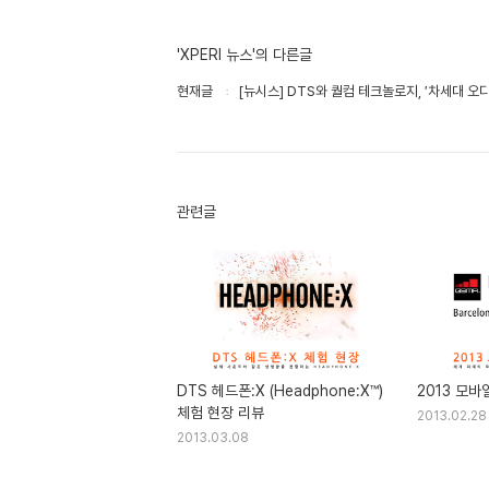
'XPERI 뉴스'의 다른글
현재글
[뉴시스] DTS와 퀄컴 테크놀로지, ′차세대 오디
관련글
DTS 헤드폰:X (Headphone:X™)
2013 모바
체험 현장 리뷰
2013.02.28
2013.03.08