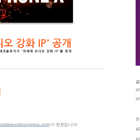
공
X
X
분
obileworldcongress.com
)가
한창입니다!
X
X