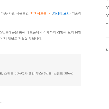
D
1 다중-차원 사운드인
DTS 헤드폰: X
(
자세히 보기
) 기술이
D
트
 스냅드래곤을 통해 헤드폰에서 이제까지 경험해 보지 못한
7.1 채널로 전달할 것입니다.
최
최
근
글
과
인
기
글
홀, 스탠드 5D40)와 퀄컴 부스(3번홀, 스탠드 3B64)
다.