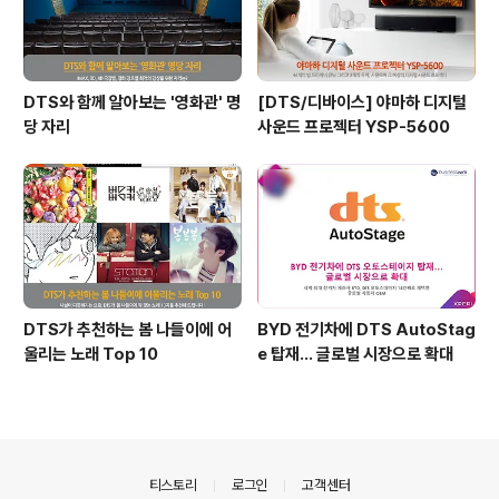
DTS와 함께 알아보는 '영화관' 명
[DTS/디바이스] 야마하 디지털
당 자리
사운드 프로젝터 YSP-5600
DTS가 추천하는 봄 나들이에 어
BYD 전기차에 DTS AutoStag
울리는 노래 Top 10
e 탑재… 글로벌 시장으로 확대
의안내
티스토리
로그인
고객센터