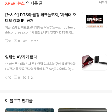
더보기
XPERI 뉴스
의 다른 글
[뉴시스] DTS와 퀄컴 테크놀로지, ′차세대 오
디오 강화 IP′ 공개
글 내용
지금, 스페인 바르셀로나에서는 MWC(www.mobilewo
rldcongress.com)가 한창입니다! 당연히 DTS도 참가
를 했는데요~ DTS만의 최고 수준을 그대로 느낄 수 있는
0
0
2013. 2. 27.
7.1 다중-차원 사운드인 DTS 헤드폰: X (자세히 보기) 기
술이 시연될 예정입니다. 2013년에 출시되는 DTS 헤드
폰: X는 퀄컴의 스냅드래곤을 통해 헤드폰에서 이제까지
일체형 AV기기 뜬다
경험해 보지 못한 서라운드 사운드를 스마트폰과 태블릿에
글 내용
서 최대 7.1 채널로 전달할 것입니다. DTS 헤드폰: X의 시
"스마트폰ㆍ태블릿과 무선연결 입체음향 구현 삼성전자와
연 장소2013 모바일 월드 콩그레스, DTS 부스(5번홀, 스
LG전자 등 주요 전자업체들이 최근 AV(오디오비디오) 부
탠드 5D40)와 퀄컴 부스(3번홀, 스탠드 3B64) - 다음은
문 강화에 나서고 있다. 최근 AV 시장은 홈시어터와 오디
해당 기사의 일부를 발췌한 내용입니다. "퀄컴 테크놀로지
0
0
2013. 2. 1.
오 중심에서 사운드바, 일체형 중심으로 바뀌고 있으며, 스
의 라즈 탈루리 (Raj Talluri) 제품관리 ..
마트폰과 태블릿 등 외부기기와 무선연결을 제공하는 기능
이 추가되는 등 변화가 일어나고 있다. 특히 스마트폰 확대
로 고가 헤드폰이나 이어폰 판매가 급증하면서 제대로 된
소리를 원하는 소비자들도 늘어나, 올해 사운드바와 일체
이 블로그 인기글
형 제품 등 부문이 지난해 대비 최대 20% 가량 성장할 것
으로 기대하고 있다. 삼성전자(대표 권오현)는 고급 제품군