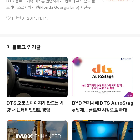
DTS 블로그 가족 여러분 안녕하세요. 컨트리 뮤직 밴드 플
리영화제 포스터 DTS 코리아는 조그마한 보탬이 되고자
로리다 조르지아 라인(Florida Georgia Line)이 신규 앨
영화제 기간 중 마련된 후원의 밤에 호스트로 참여했는데
범 'Anything Goes'를 발표했습니다. 플로리다 조르지아
요. 영화제에 귀한 걸음을 해주신 분들께 재미난 영화와 맛
1
0
2014. 11. 14.
라인은 브라이언 켈리(Brian Kelley), 타일러 허바드(Tyl
있는 음식을 제공해드린 행복한 자리..
er Hubbard)로 구성된 미국의 컨트리 듀오로 지난 201
0년 데뷔했는데요. 2013년에는 아카데미 오브 컨트리 뮤
직 어워드에서 신인상을 수상하고, 올 2014년에는 올해의
보컬 듀오상을 수상하는 등 탄탄한 실력을 인정받고 있습
이 블로그 인기글
니다. ▲ 플로리다 조르지아 라인 (출처 : 플로리다 조르지
아 라인 공식 홈페이지) DTS 헤드폰:X 로 만나는 Anythi
ng Goes 이들은 지난달 말 두번째 정규 앨범 Anything
Goes를 발매하며 컨트리 ..
DTS 오토스테이지가 만드는 차
BYD 전기차에 DTS AutoStag
량 내 엔터테인먼트 경험
e 탑재… 글로벌 시장으로 확대