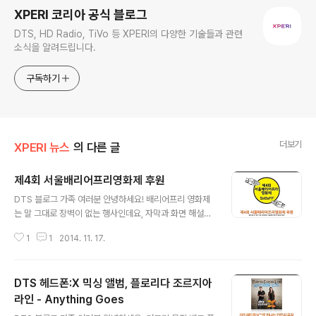
XPERI 코리아 공식 블로그
DTS, HD Radio, TiVo 등 XPERI의 다양한 기술들과 관련
소식을 알려드립니다.
구독하기
더보기
XPERI 뉴스
의 다른 글
제4회 서울배리어프리영화제 후원
글 내용
DTS 블로그 가족 여러분 안녕하세요! 배리어프리 영화제
는 말 그대로 장벽이 없는 행사인데요, 자막과 화면 해설이
삽입되어 시청각장애인과 비장애인이 모두 함께 즐길 수
1
1
2014. 11. 17.
영화를 상영하는 영화제입니다. 지난 11월 13일부터 16일
까지 4일간 진행된 이번 영화제에는 변호인, 수상한 그녀,
군도 등 총 9편의 영화가 배리어프리 버전으로 관객들을
DTS 헤드폰:X 믹싱 앨범, 플로리다 조르지아
만났습니다. 얼마 전 기사를 통해 DTS 코리아가 제4회 서
울배리어프리영화제와 함께 한다는 것을 알려드렸는데요.
라인 - Anything Goes
글 내용
모두 기억하시죠? (기사 보러가기) ▲ 제4회 서울배리어프