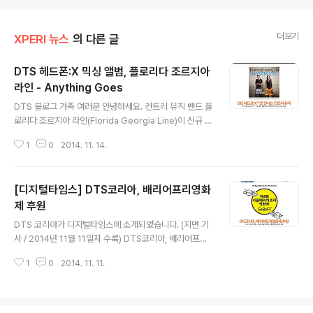
더보기
XPERI 뉴스
의 다른 글
DTS 헤드폰:X 믹싱 앨범, 플로리다 조르지아
라인 - Anything Goes
글 내용
DTS 블로그 가족 여러분 안녕하세요. 컨트리 뮤직 밴드 플
로리다 조르지아 라인(Florida Georgia Line)이 신규 앨
범 'Anything Goes'를 발표했습니다. 플로리다 조르지아
1
0
2014. 11. 14.
라인은 브라이언 켈리(Brian Kelley), 타일러 허바드(Tyl
er Hubbard)로 구성된 미국의 컨트리 듀오로 지난 201
0년 데뷔했는데요. 2013년에는 아카데미 오브 컨트리 뮤
[디지털타임스] DTS코리아, 배리어프리영화
직 어워드에서 신인상을 수상하고, 올 2014년에는 올해의
보컬 듀오상을 수상하는 등 탄탄한 실력을 인정받고 있습
제 후원
글 내용
니다. ▲ 플로리다 조르지아 라인 (출처 : 플로리다 조르지
DTS 코리아가 디지털타임스에 소개되었습니다. (지면 기
아 라인 공식 홈페이지) DTS 헤드폰:X 로 만나는 Anythi
사 / 2014년 11월 11일자 수록) DTS코리아, 배리어프리
ng Goes 이들은 지난달 말 두번째 정규 앨범 Anything
영화제 후원 기사를 소개해드립니다. 여러분, 배리어프리
Goes를 발매하며 컨트리 ..
1
0
2014. 11. 11.
영화제에 대해 알고 계신가요? 영화에 자막과 화면 해설 등
을 삽입한 배리어프리 영화를 상영하며 장애인과 비장애인
의 벽을 허무는 영화제인데요. DTS가 제4회 서울배리어
프리 영화제를 후원하며 뜻 깊은 나눔의 행사에 참여하게