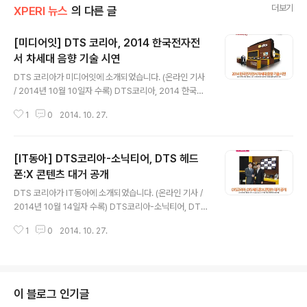
더보기
XPERI 뉴스
의 다른 글
[미디어잇] DTS 코리아, 2014 한국전자전
서 차세대 음향 기술 시연
글 내용
DTS 코리아가 미디어잇에 소개되었습니다. (온라인 기사
/ 2014년 10월 10일자 수록) DTS코리아, 2014 한국전
자전서 차세대 음향 기술 시연 기사를 소개해드립니다. DT
1
0
2014. 10. 27.
S의 한국전자전 참가 관련한 지난 기사가 다음과 같이 게
재되었습니다. - 다음은 해당 기사의 일부를 발췌한 내용입
니다. "DTS 코리아가 이달 14일부터 17일까지 일산 킨텍
[IT동아] DTS코리아-소닉티어, DTS 헤드
스에서 열리는 2014 한국전자전에 10개 부스 규모로 참
가해 차세대 음향 솔루션 'DTS 헤드폰:X'와 '다차원 오디
폰:X 콘텐츠 대거 공개
글 내용
오'(이하 MDA) 기술을 선보인다고 10일 밝혔다. ▲ 킨텍
DTS 코리아가 IT동아에 소개되었습니다. (온라인 기사 /
스에 전시될 DTS 부스 모습 (사진=DTS 코리아) DTS 헤
2014년 10월 14일자 수록) DTS코리아-소닉티어, DTS
드폰:X는 헤드폰과 이어폰에서 최대 11.1채널의 서라운드
헤드폰:X 콘텐츠 대거 공개 기사를 소개해드립니다. DTS
사운드를 전달하는 차세대 입체음향 기술이다. 이 기술이
1
0
2014. 10. 27.
의 한국전자전 참가 관련한 지난 기사가 다음과 같이 게재
적..
되었습니다. - 다음은 해당 기사의 일부를 발췌한 내용입니
다. " 사운드 솔루션 기업 DTS코리아(대표 유제용)와 소닉
티어(대표 박승민)가 2014 한국전자전(KES 2014) 개막
날인 14일 기술 협력을 위한 파트너십을 체결했다고 전했
이 블로그 인기글
다. 이어 두 기업은 국내 미디어 콘텐츠로는 최초로 DTS