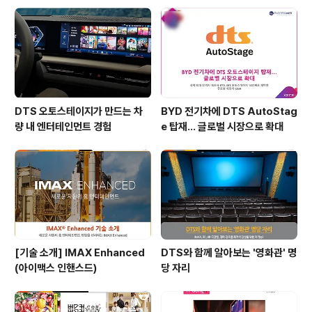
Headphone:X(이하 DTS 헤드폰:X)를 적용한 뮤직비디
오와 영화 트레일러를 공개했다. DTS코리아는 한국전자
전에 10개 부스 규모로 참가해 메인 상영관과 태블릿, 게이
밍 ..
DTS 오토스테이지가 만드는 차
BYD 전기차에 DTS AutoStag
량 내 엔터테인먼트 경험
e 탑재… 글로벌 시장으로 확대
[기술 소개] IMAX Enhanced
DTS와 함께 알아보는 '영화관' 명
(아이맥스 인핸스드)
당 자리