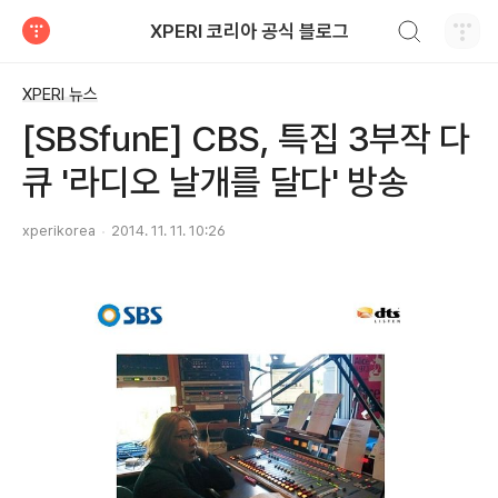
검색하기
XPERI 코리아 공식 블로그
티스토리
XPERI 뉴스
[SBSfunE] CBS, 특집 3부작 다
큐 '라디오 날개를 달다' 방송
xperikorea
2014. 11. 11. 10:26