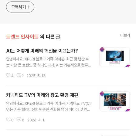
구독하기
더보기
트렌드 인사이트
의 다른 글
AI는 어떻게 미래의 혁신을 이끄는가?
글 내용
안녕하세요. XPERI 블로그 가족 여러분! 최근 몇 년간 AI
는 가장 큰 트렌드 중 하나입니다. AI는 기본적으로 컴퓨터
시스템이나 알고리즘이 인간의 지능적인 행동을 모방하는
4
1
2025. 5. 12.
능력을 의미합니다. 하지만 그렇게 단순한 개념은 아닙니
다. 오늘은 이 보이지 않는 마법이 어떻게 미래의 혁신을 이
끄는지에 대해 알아보도록 하겠습니다. AI에는 다양한 형
커넥티드 TV의 미래와 광고 환경 재편
태가 존재합니다. 자율 시스템부터 머신러닝까지, 이러한
글 내용
기술의 실제 적용 분야는 매우 다양하며, 혁신적인 솔루션
안녕하세요. XPERI 블로그 가족 여러분! 커넥티드 TV(CT
부터 지능이나 자율성이 다소 떨어지는 기본적인 기능까지
V)는 기존 텔레비전의 단순한 진화를 넘어 미디어 및 엔터
말이죠. 지금 우리는 AI 열풍의 한가운데에 서 있지만, 사실
테인먼트 환경 전체를 재편하는 촉매제 역할을 하고 있습
이러한 기술은 새로운 것이 아닙니다. 우리 사회는 오랫동
0
0
2026. 4. 1.
니다. 올해 커넥티드 TV의 급속한 성장은 인공지능의 발달
안 AI 기반 솔루션의 혜택을 누려왔는데, 우리가 그 영향력
과 자동차 같은 새로운 환경으로의 확장을 통해 시청자가
을 인식하지 못했을 뿐입..
콘텐츠를 즐기고 상호작용하는 방식은 물론, 광고주가 목