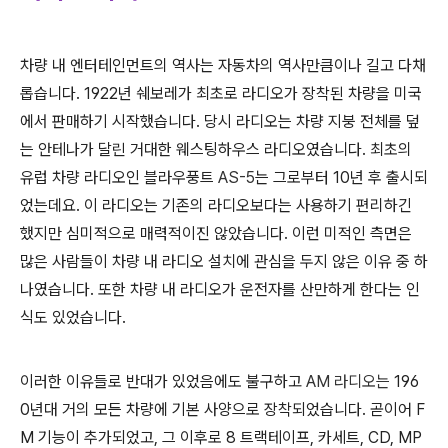
차량
내
엔터테인먼트의
역사는
자동차의
역사만큼이나
길고
다채
롭습니다
. 1922
년
쉐보레가
최초로
라디오가
장착된
차량을 미국
에서
판매하기
시작했습니다
.
당시
라디오는
차량
지붕
전체를
덮
는
안테나가
달린
거대한
웨스팅하우스
라디오였습니다
.
최초의
유럽
차량
라디오인 블라우풍트
AS-5
는
그로부터 10년
후
출시되
었는데요. 이 라디오는
기존의 라디오보다는 사용하기 편리하긴
했지만 심미적으로 매력적이진
않았습니다
. 이런
미적인
측면은
많은 사람들이
차량
내
라디오
설치에
관심을
두지
않은
이유
중
하
나였습니다
. 또한
차량
내
라디오가
운전자를
산만하게
한다는
인
식도 있었습니다.
이러한 이유들로 반대가 있었음에도
불구하고
AM
라디오는
196
0
년대
거의
모든
차량에
기본
사양으로
장착되었습니다
.
곧이어
F
M
기능이
추가되었고
,
그
이후로
8 트랙
테이프
,
카세트
, CD, MP