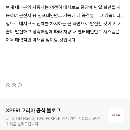
현재
대부분의
자동차는
여전히
대시보드
중앙에
단일
화면을
사
용하며
운전자 용
인포테인먼트
기능에
더
중점을
두고
있습니다
.
앞으로
대시보드
전체를
차지하는 큰 화면으로
발전할
것이고,
기
술이
발전하고
성숙해짐에
따라
차량
내
엔터테인먼트
시스템은
더욱
매력적인
미래를
맞이할
것입니다
.
(새창열림)
로그 정보
XPERI 코리아 공식 블로그
DTS, HD Radio, TiVo 등 XPERI의 다양한 기술들과 관련
소식을 알려드립니다.