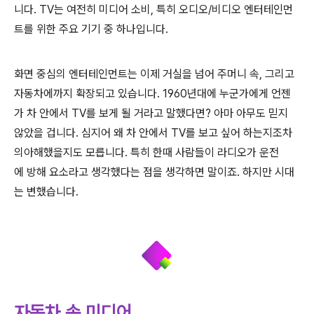
니다
. TV
는
여전히
미디어
소비
,
특히
오디오
/
비디오
엔터테인먼
트를
위한
주요
기기
중
하나입
니다
.
화면
중심의
엔터테인먼트는
이제
거실을
넘어
주머니
속
,
그리고
자동차에
까지
확장되고
있습니다
. 1960
년대에
누군가에게
언젠
가
차
안에서
TV
를
보게
될
거라고
말했다면?
아마
아무도
믿지
않았을
겁니다.
심지어
왜
차 안에서 TV
를
보고
싶어
하는지조차
의아해했을지도
모릅니다
.
특히
한때
사람들이
라디오가
운전
에
방해
요소라고
생각했다는
점을
생각하면 말이죠
.
하지만
시대
는
변했습니다
.
자동차 속 미디어