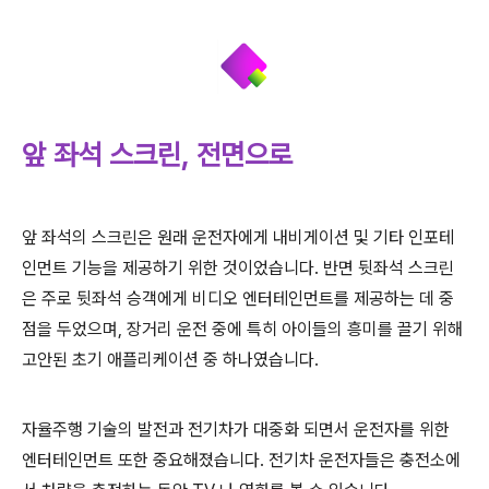
앞 좌석 스크린, 전면으로
앞 좌석의 스크린은
원래
운전자에게
내비게이션
및
기타
인포테
인먼트
기능을
제공하기
위한
것이었습니다
.
반면
뒷좌석
스크린
은
주로
뒷좌석
승객에게
비디오
엔터테인먼트를
제공하는
데
중
점을
두었으며
,
장거리
운전
중에 특히
아이들의
흥미를 끌기
위해
고안된
초기
애플리케이션
중
하나였습니다
.
자율주행
기술의
발전과
전기차가
대중화 되면서 운전자를
위한
엔터테인먼트
또한
중요해졌습니다
. 전기차 운전자들은
충전소에