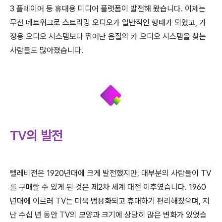
3
플레이어
등
휴대용
미디어
플랫폼이
발전해
왔습니다
. 이제는
무선 네트워크로
스트리밍
오디오가
일반적인
형태가
되었고,
가
정용
오디오
시스템보다
뛰어난
음질의
카
오디오
시스템을
찾는
사람들도 많아졌습니다
.
TV의 발전
텔레비전은
1920
년대에
크게
발전했지만
,
대부분의
사람들이
TV
를
구매할
수
있게
된
것은
제
2
차
세계
대전
이후였습니다
. 1960
년대에
이르러
TV
는
더욱 범용화되고 휴대하기
편리해졌으며
,
지
난
수십
년
동안
TV
의
모양과
크기에 상당히 많은 변화가
있었습