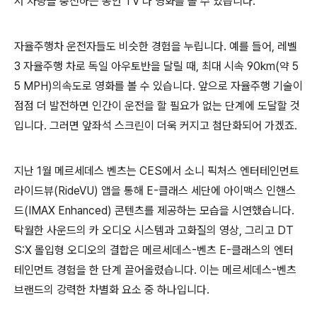
서
차량을 충전하는 동안
TV 나
영화를
볼
수
있습니다
.
자율주행차
운전자들도
비슷한
경험을
누립니다
.
예를
들어
,
레벨
3
자율주행
차로
독일
아우토반을
달릴 때
,
최대
시속
90km(
약
5
5 MPH)의
속도로
영화를
볼
수
있습니다
. 앞으로
자율주행
기술이
점점 더
발전하면
인간이
운전을
할 필
요가
없는
단계에
도달할
것
입니다
.
그러면
앞좌석
스크린이
더욱
커지고
첨단화되어 가겠죠
.
지난 1
월
메르세데스 벤츠는 CES
에서
소니
픽처스
엔터테인먼트
라이드뷰(RideVU)
앱을
통해
E-
클래스
세단에
아이맥스 인핸스
드(IMAX Enhanced)
콘텐츠를
제공하는
모습을
시연했습니다
.
탁월한
사운드의
카
오디오
시스템과
고
화질의
영상
,
그리고
DT
S:X
몰입형
오디오의
결합은
메르세데스
-
벤츠
E-
클래스의
엔터
테인먼트
경험을
한
단계
끌어올렸습니다. 이는
메르세데스
-
벤츠
브랜드의
강력한
차별화
요소 중 하나입니다
.