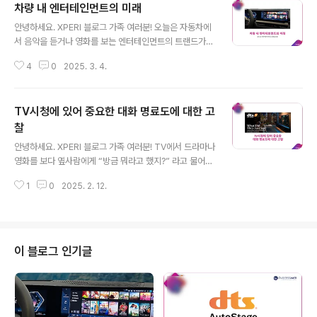
차량 내 엔터테인먼트의 미래
표 고객에게 도달하는 방식을 재정의하고 있습니다. 스트
글 내용
리밍 시장 통합과 거대 기업 닐슨의 2025년 보고서에 따
안녕하세요. XPERI 블로그 가족 여러분! 오늘은 자동차에
르면, 스트리밍은 미국 전체 TV 시청량의 거의 절반을 차
서 음악을 듣거나 영화를 보는 엔터테인먼트의 트랜드가
지했으며, 유튜브와 넷플릭스가 개별 플랫폼 중 가장 큰 비
미래에는 어떻게 변화할지 알아보려 합니다. 오늘날 자동
중을 차지하고 있습니다. 이에 따라 기존 스튜디오들은 합
4
0
2025. 3. 4.
차 내 엔터테인먼트의 중심은 오디오입니다. 대부분 운전
병하거나 혁신적인 제휴를 모색할 수밖에 없게 되었습니
을 하면서 라디오를 듣거나 좋아하는 음악을 듣곤 합니다.
다. 한편, TiVo의 2025년 2분기..
최근 Xperi 가 실시한 소비자 조사에 따르면 응답자의 7
TV시청에 있어 중요한 대화 명료도에 대한 고
1%가 음악을 운전 경험에 매우 중요한 요소로 꼽았습니
다. 그럼 앞으로는 어떨까요? 미래에는 아마도 비디오가 그
찰
글 내용
중심에 설 것으로 예상됩니다. 지금은 주로 사람이 운전을
안녕하세요. XPERI 블로그 가족 여러분! TV에서 드라마나
하지만, 미래에는 자율주행차가 많이 운행할 것이기 때문
영화를 보다 옆사람에게 “방금 뭐라고 했지?” 라고 물어본
인데요. 자율주행차에 탄 탑승객은 아마도 듣는 것 위주보
경험이 다들 한번쯤 있으실 겁니다. 저희가 실시한 조사에
다는 눈으로 보고 즐길 수 있는 엔터테인먼트를 선호할 가
1
0
2025. 2. 12.
따르면 시청자의 84%가 TV를 보면서 대화를 이해하는
능성이 큽니다. 그래서 비디오가 차내 ..
데 어려움을 겪는다고 합니다. TV가 제공하는 대형 화면과
선명한 화질 외에도 오디오 품질은 여전히 중요한 부분이
라는 것을 상기시켜 주는 결과인데요. 현재 시장에 출시되
는 TV에서 대화의 명료도를 제공하지 못한다면 이제 접근
이 블로그 인기글
방식을 다시 생각해봐야 할 때가 아닐까요? 오늘은 TV시
청 환경에 있어 소비자가 원하는 대화의 명료도는 무엇일
지 알아보도록 하겠습니다. TV 제조업체들에 있어 대화
명료도 문제는 새로운 문제가 아닙니다. 대화 명료도 문제
를 해결하기 위해 기존에 널리 ..