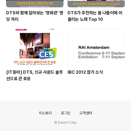
DTS와 함께 알아보는 '영화관' 명
DTS가 추천하는 봄 나들이에 어
당 자리
울리는 노래 Top 10
[IT동아] DTS, 신규 사운드 솔루
IBC 2012 참가 소식
션으로 큰 호응
의안내
티스토리
로그인
고객센터
© Daum Corp.