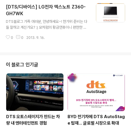
기술인 DTS Premium Sound 5.1™이 탑재되어 최고의
[DTS/디바이스] LG전자 엑스노트 Z360-
영상 화질에 걸맞는 사운드 환경을 제공합니다. ▲ Sams
ung Curved OLED TV commercial 상위 TV 모델
GH7WK
글 내용
군에 적용된 DTS 프리미엄 사운드와 DTS 프리미엄 사운
DTS블로그 가족 여러분, 안녕하세요~! 한가위 준비는 다
드 5.1 기술에는 DTS 인코딩 컨텐츠를 디코딩할 수 있는
들 잘하고 계신가요? :) 모처럼의 황금연휴이니 편한한 휴
디코더가 탑재되어 있습니다. 또한 DTS 스튜디오 사운드
무를 즐기시기 바랍니다. 오늘은 LG전자 엑스노트 Z360
는 TV의 내장 스피커만으로 모든 컨텐츠를..
0
0
2013. 9. 16.
-GH7WK을 소개해드리려 합니다. 매우 얇은 울트라북으
로 출시된 LG전자 엑스노트 Z360-GH7WK는 i7 CPU
(3세대 인텔® 코어™ i7 3517U 프로세서)를 장착하고 8
GB 램을 장착한 고성능 디바이스입니다. CPU자체에 그
래픽 코어가 포함되어 있기 때문에 크기와 소비전력을 줄
이 블로그 인기글
일 수 있는 장점이 멋진 디자인과 더불어 주요 인기 비결입
니다. LG전자 엑스노트 Z360-GH7WK는 2013년 iF 디
자인상과 2013년 reddot design award 수상을 하는
등 성능만큼 우수한 디자인을 자랑하고 있습니다. SRS So
un..
DTS 오토스테이지가 만드는 차
BYD 전기차에 DTS AutoStag
량 내 엔터테인먼트 경험
e 탑재… 글로벌 시장으로 확대