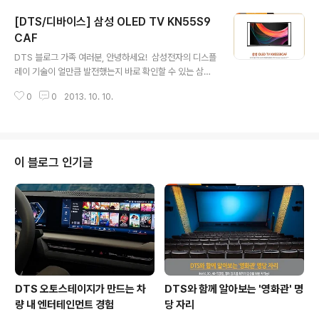
양의 멀티미디어 환경을 함께 자랑하고 있습니다. 퀄컴 스
[DTS/디바이스] 삼성 OLED TV KN55S9
냅드래곤이 보여주는 최고의 속도와 퍼포먼스, 지문 인식
기능, 플로팅 키패드, VEGA만의 디자인 홈과 같은 여러 기
CAF
글 내용
능들이 인기의 비결입니다. 또한 최근의 고사양 멀티미디
DTS 블로그 가족 여러분, 안녕하세요! 삼성전자의 디스플
어 포맷들을 원활히 재생하는 멀티미디어 환경은 시크릿
레이 기술이 얼만큼 발전했는지 바로 확인할 수 있는 삼성
노트를 더욱 빛나게 하고 있습니다. 고사양의 파일들이나
OLED TV(삼성 OLED TV KN55S9CAF)가 많은 주목
블루레이 파일들을 DTS 사운드로 재생한다면 더욱 풍성
0
0
2013. 10. 10.
을 받고 있습니다. 삼성 OLED TV는 의 최고급 디스플레
한 미디어 환경을 체험하실 수 있겠죠..
이를 가지고 있습니다.이 제품에는 DTS의 최고급 오디오
기술인 DTS Premium Sound 5.1™이 탑재되어 최고의
영상 화질에 걸맞는 사운드 환경을 제공합니다. ▲ Sams
ung Curved OLED TV commercial 상위 TV 모델
이 블로그 인기글
군에 적용된 DTS 프리미엄 사운드와 DTS 프리미엄 사운
드 5.1 기술에는 DTS 인코딩 컨텐츠를 디코딩할 수 있는
디코더가 탑재되어 있습니다. 또한 DTS 스튜디오 사운드
는 TV의 내장 스피커만으로 모든 컨텐츠를..
DTS 오토스테이지가 만드는 차
DTS와 함께 알아보는 '영화관' 명
량 내 엔터테인먼트 경험
당 자리