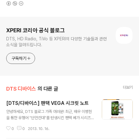
(새창열림)
로그 정보
XPERI 코리아 공식 블로그
DTS, HD Radio, TiVo 등 XPERI의 다양한 기술들과 관련
소식을 알려드립니다.
구독하기
더보기
DTS 디바이스
의 다른 글
[DTS/디바이스] 팬택 VEGA 시크릿 노트
글 내용
안녕하세요, DTS 블로그 가족 여러분! 최근, 배우 이병헌
을 통한 유행어 "단언컨대"를 탄생시킨 팬택 베가 시리즈의
새로운 역작인 VEGA 시크릿 노트가 출시되었습니다. 삼
0
0
2013. 10. 16.
성 갤럭시노트3, LG 뷰3에 대항하는 팬택의 최고급 모바
일 기기라는 평을 받고 있는 VEGA 시크릿노트는 최고 사