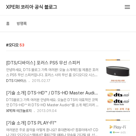
XPERI 코리아 공식 블로그
홈
방명록
오디오
53
[DTS/디바이스] 포러스 PS5 무선 스피커
안녕하세요, DTS 블로그 가족 여러분! 오늘 소개해드릴 제품은 포러
스 PS5 무선 스피커입니다. 포러스 사의 무선 홈 오디오디오 시스템
PS5 리시버는 지난해 CES 2014에서 홈 오디오 및 비디오 부문에서
DTS 디바이스
2015.02.17
디자인 & 기술 혁신상을 수상했는데요. 더불어 이 제품에 탑재된
DTS의 Play-Fi (플레이파이)기술도 크게 주목을 받은 바 있죠. 포러
[기술 소개] DTS-HD™ / DTS-HD Master Audio™
스 PS5 무선 스피커를 조금 더 자세히 들여다볼까요? 포러스 PS5 무
코덱
DTS블로그 가족 여러분 안녕하세요. 오늘은 DTS의 대표적인 코덱
선 스피커는 앞서 말씀드린 것 처럼 DTS 플레이파이 기술을 탑재한
인 DTS-HD™ 와 DTS-HD Master Audio™를 소개 해드리려 합
제품입니다. 플레이파이는 집안 어디에서도 풍부하고 깨끗한 소리를
니다. DTS의 코덱은 TV, A/V 리시버, 자동차, 컴퓨터, 블루레이 플
XPERI 테크놀로지
2013.09.04
만들어 내는 무선 음원 재생 솔루션인데요. 듀얼 밴드 와이파이로 고품
레이어, 모바일 기기 등 소리를 재생하는 거의 모든 기기에 탑재되고
질의 무손실 오디오를 스트리밍 할 수 있으며 연결 방식 또한 매우 간
있습니다. 그렇다면 코덱이란 무엇일까요? 코덱이란 간단히 말해서
단한 것이 자랑입니다...
[기술 소개] DTS PLAY-FI™
PCM 오디오를 압축하여 파일 사이즈와 전송률을 줄여 이를 효과적으
여러분은 주로 음악을 어떻게 듣나요? 휴대폰에서? 컴퓨터에서? CD
로 전달하기 위한 오디오 압축 기술입니다. 오디오를 압축하는 것을 인
나 기타 오디오시스템에서? 출퇴근할 때에나 약속을 기다릴 때, 산책