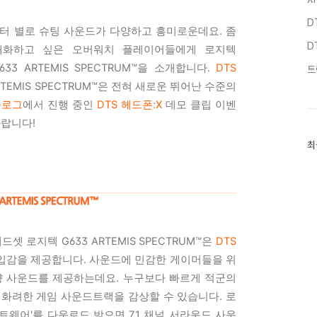
D
릭터 별로 슈팅 사운드가 다양하고 흥미로운데요. 좀
D
대화하고 싶은 오버워치 플레이어들에게 로지텍
633 ARTEMIS SPECTRUM™을 소개합니다.
DTS
트
RTEMIS SPECTRUM™은 전혀 새로운 뛰어난 수준의
블로그
에서 진행 중인
DTS 헤드폰:X
데모 클립 이벤
바랍니다!
최
최
근
글
과
인
기
글
셋 로지텍 G633 ARTEMIS SPECTRUM™은
DTS
입감을 제공합니다. 사운드에 민감한 게이머들을 위
향 사운드를 제공하는데요. 누구보다 빠르게 적군의
 화려한 게임 사운드트랙을 감상할 수 있습니다. 로
웨어'를 다운로드 받으면 7.1 채널 서라운드 사운