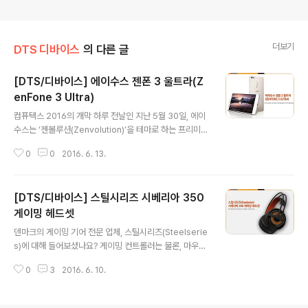
더보기
DTS 디바이스
의 다른 글
[DTS/디바이스] 에이수스 젠폰 3 울트라(Z
enFone 3 Ultra)
글 내용
컴퓨텍스 2016의 개막 하루 전날인 지난 5월 30일, 에이
수스는 ‘젠볼루션(Zenvolution)’을 테마로 하는 프리미엄
제품들을 대거 공개했습니다. 노트북부터 투인원PC, 스마
0
0
2016. 6. 13.
트폰 그리고 홈 로봇까지 다양한 제품군을 선보였는데요.
그중에서도 돋보이는 것은 단연 DTS 헤드폰:X가 탑재된
에이수스의 새로운 프리미엄 스마트폰, '젠폰 3(ZenFone
[DTS/디바이스] 스틸시리즈 시베리아 350
3)'였습니다. '젠폰 3(ZenFone 3)'는 기본형 모델인 '젠
폰 3', 메인 모델인 '젠폰 3 디럭스', 패블릿 모델인 '젠폰 3
게이밍 헤드셋
글 내용
울트라' 3가지 모델로 구성되어 있는데요. 그 중 DTS 헤드
덴마크의 게이밍 기어 전문 업체, 스틸시리즈(Steelserie
폰:X 기술이 탑재되어 업그레이드된 멀티미디어를 즐길 수
s)에 대해 들어보셨나요? 게이밍 컨트롤러는 물론, 마우스,
있는 '젠폰 3 울트라(ZenFone 3 Ultra)'에 대해 좀 더 자
키보드 그리고 헤드셋까지 다양한 게이밍 기어를 개발, 판
세히 알아보겠습니다. 젠폰 ..
0
3
2016. 6. 10.
매하는데요. 최근, 아주 스타일리쉬한 게이밍 헤드셋을 새
로 출시했습니다. 바로, '시베리아 350 게이밍 헤드셋'입
니다. 이어컵에 장착된 1,680만 LED 컬러 조명은 취향대