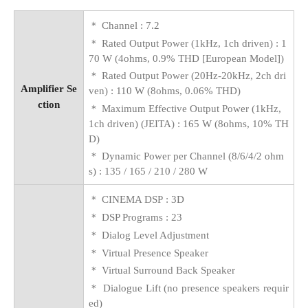
＊
Channel : 7.2
＊
Rated Output Power (1kHz, 1ch driven) : 1
70 W (4ohms, 0.9% THD [European Model])
＊
Rated Output Power (20Hz-20kHz, 2ch dri
Amplifier Se
ven) : 110 W (8ohms, 0.06% THD)
ction
＊
Maximum Effective Output Power (1kHz,
1ch driven) (JEITA) : 165 W (8ohms, 10% TH
D)
＊
Dynamic Power per Channel (8/6/4/2 ohm
s) : 135 / 165 / 210 / 280 W
＊
CINEMA DSP
: 3D
＊
DSP Programs
: 23
＊
Dialog Level Adjustment
＊
Virtual Presence Speake
r
＊
Virtual Surround Back Speaker
＊
Dialogue Lift (no presence speakers requir
ed)