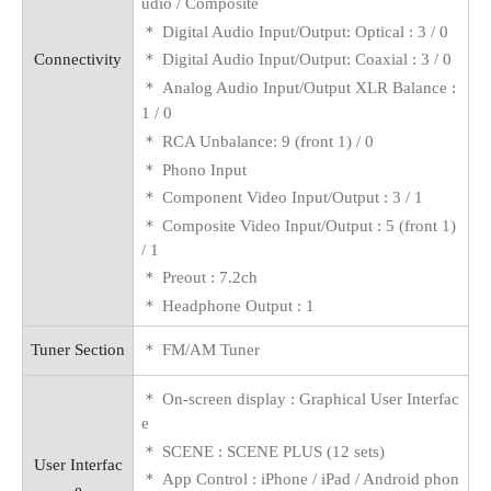
udio / Composite
＊
Digital Audio Input/Output: Optical : 3 / 0
Connectivity
＊
Digital Audio Input/Output: Coaxial : 3 / 0
＊
Analog Audio Input/Output
XLR Balance :
1 / 0
＊
RCA Unbalance: 9 (front 1) / 0
＊
Phono Input
＊
Component Video Input/Output : 3 / 1
＊
Composite Video Input/Output : 5 (front 1)
/ 1
＊
Preout : 7.2ch
＊
Headphone Output : 1
Tuner Section
＊
FM/AM Tuner
＊
On-screen display : Graphical User Interfac
e
＊
SCENE : SCENE PLUS (12 sets)
User Interfac
＊
App Control : iPhone / iPad / Android phon
e