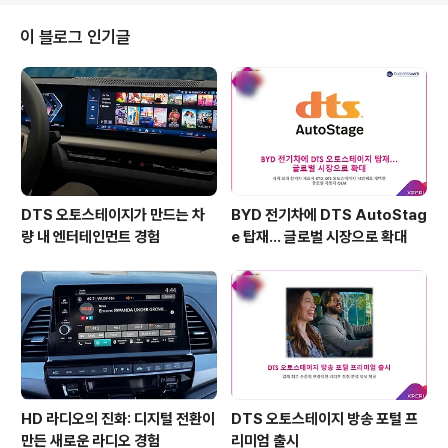
로 커스터마이징할 수 있어 아주 특별한데요. 여기에, DTS
헤드폰:X 사운드를 지원하여 게이밍 헤드셋으로서의 성능
이 블로그 인기글
도 놓치지 않았습니다. 적군이 오기 전에, 소리로 먼저 그들
을 탐지해 낼 수 있습니다. 시베리아 350은 게임 내의 모
든 오디오를 생생하게 전달합니다. 총알 소리, 발자국 소리,
그리고 미세한 백그라운드 사운드까지 게임 개발자가 의도
한 모든 사..
DTS 오토스테이지가 만드는 차
BYD 전기차에 DTS AutoStag
량 내 엔터테인먼트 경험
e 탑재… 글로벌 시장으로 확대
HD 라디오의 진화: 디지털 전환이
DTS 오토스테이지 방송 포털 프
만든 새로운 라디오 경험
리미엄 출시