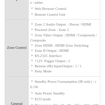
e / tablet
＊
Web Browser Control
＊
Remote Control Unit
＊ Zone 2 Audio Output
: Preout / HDMI
＊ Powered Zone : Zone 2
＊ Zone Video Output : HDMI / Component /
Composite
＊ Zone HDMI : HDMI Zone Switching
Zone Control
＊ Zone B Output : HDMI
＊ RS-232C Interface
＊ +12V Trigger Output : 2
＊
Remote (IR) Input/Output : 1 / 1
＊ Party Mode
＊
Standby Power Consumption (IR only)
: ≤
0.1W
＊
Auto Power Standby
＊ ECO mode
General