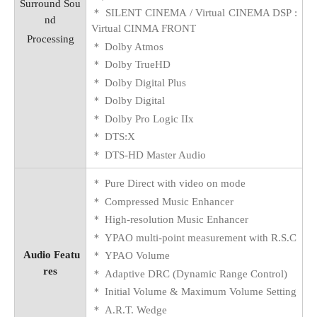
Surround Sou
＊
SILENT CINEMA / Virtual CINEMA DSP :
nd
Virtual CINMA FRONT
Processing
＊
Dolby Atmos
＊
Dolby TrueHD
＊
Dolby Digital Plus
＊
Dolby Digital
＊
Dolby Pro Logic IIx
＊
DTS:X
＊
DTS-HD Master Audio
＊
Pure Direct with video on mode
＊
Compressed Music Enhancer
＊
High-resolution Music Enhancer
＊
YPAO multi-point measurement with R.S.C
Audio Featu
＊
YPAO Volume
res
＊
Adaptive DRC (Dynamic Range Control)
＊
Initial Volume & Maximum Volume Setting
＊
A.R.T. Wedge