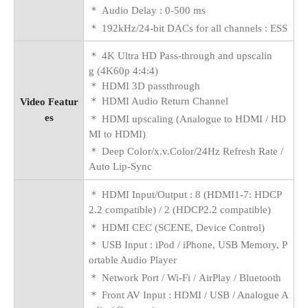
＊
Audio Delay :
0-500 ms
＊
192kHz/24-bit DACs for all channels : ESS
＊ 4K Ultra HD Pass-through and upscalin
g (4K60p 4:4:4)
＊ HDMI 3D passthrough
＊
HDMI Audio Return Channel
Video Featur
es
＊
HDMI upscaling (Analogue to HDMI / HD
MI to HDMI)
＊
Deep Color/x.v.Color/24Hz Refresh Rate /
Auto Lip-Sync
＊
HDMI Input/Output : 8 (HDMI1-7: HDCP
2.2 compatible) / 2 (HDCP2.2 compatible)
＊
HDMI CEC (SCENE, Device Control)
＊
USB Input : iPod / iPhone, USB Memory, P
ortable Audio Player
＊
Network Port /
Wi-Fi / AirPlay /
Bluetooth
＊
Front AV Input : HDMI / USB / Analogue A