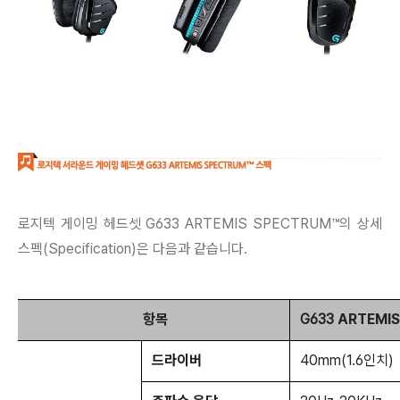
로지텍 게이밍 헤드셋 G633
ARTEMIS SPECTRUM™
의 상세
스펙(Specification)은 다음과 같습니다.
항목
G633
ARTEMI
드라이버
40mm(1.6인치)