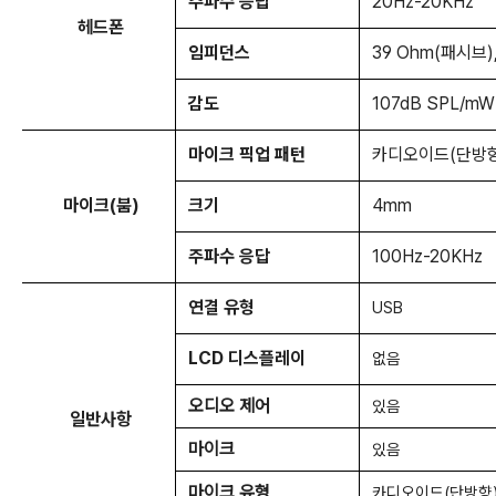
주파수 응답
20Hz-20KHz
헤드폰
임피던스
39 Ohm(패시브),
감도
107dB SPL/mW
마이크 픽업 패턴
카디오이드(단방향
마이크(붐)
크기
4mm
주파수 응답
100Hz-20KHz
연결 유형
USB
LCD 디스플레이
없음
오디오 제어
있음
일반사항
마이크
있음
마이크 유형
카디오이드(단방향