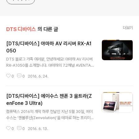
더보기
DTS 디바이스
의 다른 글
[DTS/디바이스] 야마하 AV 리시버 RX-A1
050
글 내용
DTS 블로그 가족 여러분, 안녕하세요! 야마하 AV 리시버
RX-A1050를 소개합니다. 야마하의 7.2채널 AVENTAG
E 네트워크 AV 리시버, RX-A1050는 높은 수준의 오디오
0
0
2016. 6. 24.
성능을 제공하도록 설계된 야마하의 플래그십 모델인데요.
차세대 객체 기반 다차원 오디오 기술인 DTS:X 펌웨어 업
데이트로 한층 더 높이 도약했습니다. 오디오의 각 객체를
[DTS/디바이스] 에이수스 젠폰 3 울트라(Z
기반으로 풍부하고 사실적인 사운드를 제공하는 DTS의
최신 서라운드 기술, DTS:X는 그 이름만으로도 설레는데
enFone 3 Ultra)
글 내용
요. RX-A1050는 DTS:X 를 지원하며 야마하의 최고 플
컴퓨텍스 2016의 개막 하루 전날인 지난 5월 30일, 에이
래그십 라인, AVENTAGE의 구성원으로써의 면모를 자랑
수스는 ‘젠볼루션(Zenvolution)’을 테마로 하는 프리미엄
합니다. 뿐만 아니라, 본체에 5번째 다리, Anti-Resonan
제품들을 대거 공개했습니다. 노트북부터 투인원PC, 스마
ce Technology (A.R.T) Wedge를 탑재..
0
0
2016. 6. 13.
트폰 그리고 홈 로봇까지 다양한 제품군을 선보였는데요.
그중에서도 돋보이는 것은 단연 DTS 헤드폰:X가 탑재된