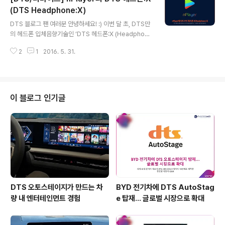
헤드폰:X 사운드를 지원하여 게이밍 헤드셋으로서의 성능
(DTS Headphone:X)
글 내용
도 놓치지 않았습니다. 적군이 오기 전에, 소리로 먼저 그들
DTS 블로그 팬 여러분 안녕하세요! :) 이번 달 초, DTS만
을 탐지해 낼 수 있습니다. 시베리아 350은 게임 내의 모
의 헤드폰 입체음향기술인 ‘DTS 헤드폰:X (Headphon
든 오디오를 생생하게 전달합니다. 총알 소리, 발자국 소리,
e:X™)’가 모바일 동영상 플레이어 'nPlayer'에 탑재되었
그리고 미세한 백그라운드 사운드까지 게임 개발자가 의도
2
1
2016. 5. 31.
다는 소식을 전해 드렸는데요. 오늘은 직접 해당 애플리케
한 모든 사..
이션에서의 DTS 헤드폰:X 기능 활용 후기를 여러분께 전
달해 드리고자 합니다! 기존의 모바일 디바이스에서는 느
껴볼 수 없었던 새로운 차원의 사운드, 함께 자세히 알아볼
까요? DTS 헤드폰:X는 2채널의 헤드폰으로 전후∙좌우는
이 블로그 인기글
물론 화면에 등장하는 오브젝트의 움직임에 따라 360도의
서라운드 입체음향을 들을 수 있도록 지원해 주는 기술로
서 보다 현실감 넘치는 영화 감상을 가능하게 해줍니다. 특
히 사용자들은 헤드폰:X 기술을 통해 홈시어터가 없는 환
경에서도 휴대폰이..
DTS 오토스테이지가 만드는 차
BYD 전기차에 DTS AutoStag
량 내 엔터테인먼트 경험
e 탑재… 글로벌 시장으로 확대