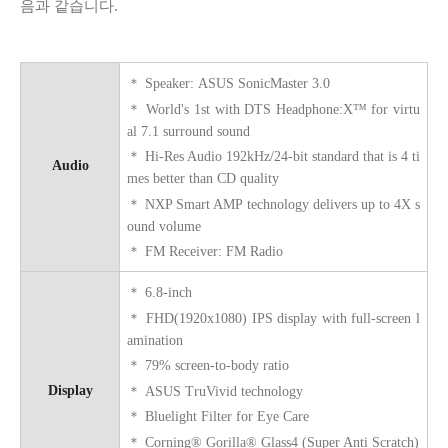
음과 같습니다.
＊
Speaker:
ASUS SonicMaster 3.0
＊
World's 1st with DTS Headphone:X™ for virtu
al 7.1 surround sound
＊
Hi-Res Audio 192kHz/24-bit standard that is 4 ti
Audio
mes better than CD quality
＊
NXP Smart AMP technology delivers up to 4X s
ound volume
＊
FM Receiver:
FM Radio
＊
6.8-inch
＊
FHD(1920x1080) IPS display with full-screen l
amination
＊
79% screen-to-body ratio
Display
＊
ASUS TruVivid technology
＊
Bluelight Filter for Eye Care
＊
Corning® Gorilla® Glass4 (Super Anti Scratch)