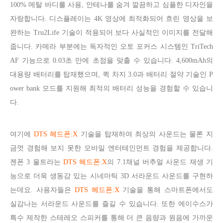
100% 메탈 바디를 사용, 안테나를 숨겨 깔끔하고 심플한 디자인을
자랑합니다. 디스플레이는 4K 영상에 최적화되어 흐린 영상을 보
완하는 Tru2Life 기술이 적용되어 보다 사실적인 이미지를 전달해
줍니다. 카메라 부분에는 독자적인 오토 포커스 시스템인 TriTech
AF 기능으로 0.03초 만에 초점을 맞출 수 있습니다. 4,600mAh의
대용량 배터리를 탑재했으며, 퀵 차지 3.0과 배터리 절약 기술인 P
ower bank 모드를 지원해 최적의 배터리 성능을 경험할 수 있습니
다.
여기에
DTS 헤드폰:X
기술을 탑재하여 최상의 사운드는 물론 지
금껏 경험해 보지 못한 모바일 엔터테인먼트 경험을 제공합니다.
젠폰 3 울트라는
DTS 헤드폰:X
의 7.1채널 버추얼 사운드 재생 기
능으로 더욱 생동감 있는 시네마틱 3D 서라운드 사운드를 구현하
는데요. 사용자들은
DTS 헤드폰:X
기술을 통해 스마트폰에서도
실감나는 서라운드 사운드를 즐길 수 있습니다. 또한 에이수스가
특수 제작한 스테레오 스피커를 통해 더 큰 음량과 원음에 가까운