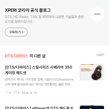
XPERI 코리아 공식 블로그
DTS, HD Radio, TiVo 등 XPERI의 다양한 기술들과 관련
소식을 알려드립니다.
구독하기
더보기
DTS 디바이스
의 다른 글
[DTS/디바이스] 스틸시리즈 시베리아 350
게이밍 헤드셋
글 내용
덴마크의 게이밍 기어 전문 업체, 스틸시리즈(Steelserie
s)에 대해 들어보셨나요? 게이밍 컨트롤러는 물론, 마우스,
키보드 그리고 헤드셋까지 다양한 게이밍 기어를 개발, 판
0
3
2016. 6. 10.
매하는데요. 최근, 아주 스타일리쉬한 게이밍 헤드셋을 새
로 출시했습니다. 바로, '시베리아 350 게이밍 헤드셋'입
니다. 이어컵에 장착된 1,680만 LED 컬러 조명은 취향대
[DTS/디바이스] nPlayer의 DTS 헤드폰:X
로 커스터마이징할 수 있어 아주 특별한데요. 여기에, DTS