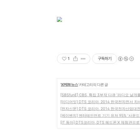
1
구독하기
'
XPERI 뉴스
' 카테고리의 다른 글
[SBSfunE] CBS, 특집 3부작 다큐 '라디오 날개
[미디어잇] DTS 코리아, 2014 한국전자전서 
[전자신문] DTS 코리아, 2014 한국전자산업
[케이벤치] 엔터테인먼트 기기 유저 95% '사운드
[IT 동아] DTS코리아, DTS 헤드폰:X 체험관으