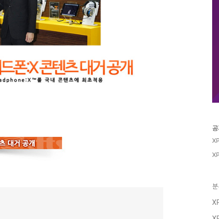
공
X
X
분
X
X