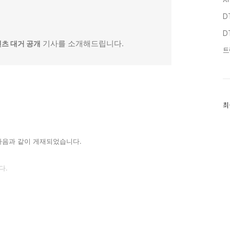
D
D
텐츠 대거 공개
기사를 소개해드립니다.
트
최
최
근
글
과
인
다음과 같이 게재되었습니다.
기
글
다.