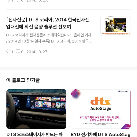
1
0
2014. 10. 27.
의 한국전자전 참가 관련한 지난 기사가 다음과 같이 게재
되었습니다. - 다음은 해당 기사의 일부를 발췌한 내용입니
다. " 사운드 솔루션 기업 DTS코리아(대표 유제용)와 소닉
[전자신문] DTS 코리아, 2014 한국전자산
티어(대표 박승민)가 2014 한국전자전(KES 2014) 개막
날인 14일 기술 협력을 위한 파트너십을 체결했다고 전했
업대전에 최신 음향 솔루션 선보여
글 내용
다. 이어 두 기업은 국내 미디어 콘텐츠로는 최초로 DTS
DTS 코리아가 전자신문에 소개되었습니다. (온라인 기사
Headphone:X(이하 DTS 헤드폰:X)를 적용한 뮤직비디
/ 2014년 10월 14일자 수록) DTS 코리아, 2014 한국전
오와 영화 트레일러를 공개했다. DTS코리아는 한국전자
자산업대전에 최신 음향 솔루션 선보여 기사를 소개해드립
전에 10개 부스 규모로 참가해 메인 상영관과 태블릿, 게이
1
0
2014. 10. 27.
니다. DTS의 한국전자전 참가 관련한 지난 기사가 다음과
밍 ..
같이 게재되었습니다. - 다음은 해당 기사의 일부를 발췌한
내용입니다. "DTS 코리아(대표 유제용)가 2014 한국전
자산업대전에 참가, 차세대 서라운드 사운드를 선보였다고
15일 밝혔다. 오는 17일까지 경기도 고양시 킨텍스에서 진
이 블로그 인기글
행되는 이번 전시회에 DTS 코리아는 최신 음향 솔루션인
‘DTS 헤드폰:X’와 다차원 오디오 ‘MDA’ 기술 등을 시연
한다. DTS 부스에는 극장식 메인 상영관과 함께 태블릿,
게이밍 헤드셋 등이 설치돼 최신 서라운드 사운드 솔루션
2가지를..
DTS 오토스테이지가 만드는 차
BYD 전기차에 DTS AutoStag