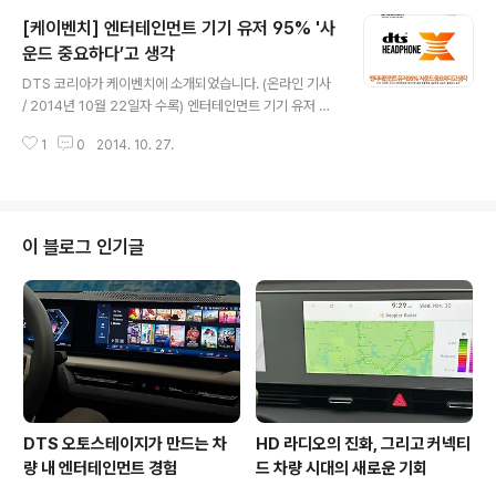
내용입니다. "DTS 코리아(대표 유제용)가 2014 한국전
[케이벤치] 엔터테인먼트 기기 유저 95% '사
자산업대전에 참가, 차세대 서라운드 사운드를 선보였다고
15일 밝혔다. 오는 17일까지 경기도 고양시 킨텍스에서 진
운드 중요하다’고 생각
글 내용
행되는 이번 전시회에 DTS 코리아는 최신 음향 솔루션인
DTS 코리아가 케이벤치에 소개되었습니다. (온라인 기사
‘DTS 헤드폰:X’와 다차원 오디오 ‘MDA’ 기술 등을 시연
/ 2014년 10월 22일자 수록) 엔터테인먼트 기기 유저 9
한다. DTS 부스에는 극장식 메인 상영관과 함께 태블릿,
5% ′사운드 중요하다′고 생각 기사를 소개해드립니다. DT
게이밍 헤드셋 등이 설치돼 최신 서라운드 사운드 솔루션
1
0
2014. 10. 27.
S의 한국전자전 참가 관련한 지난 기사가 다음과 같이 게
2가지를..
재되었습니다. - 다음은 해당 기사의 일부를 발췌한 내용입
니다. "국내 소비자들이 영화나 음악, 게임 등의 엔터테인
먼트를 즐기는 데에 사운드의 중요성을 높게 생각하는 것
으로 나타났다. DTS 코리아는 2014 한국전자전(KES 2
이 블로그 인기글
014)에 참가해 전시기간 동안 DTS의 최신 사운드 솔루션
시연을 한 관람객을 대상으로 설문조사를 실시했다. 그 결
과 엔터테인먼트를 즐기는 데 사운드의 중요도를 묻는 질
문에 총 2052명 의 응답자 중 95%가 ‘중요하다’고 답했
으며, 이들 중 5..
DTS 오토스테이지가 만드는 차
HD 라디오의 진화, 그리고 커넥티
량 내 엔터테인먼트 경험
드 차량 시대의 새로운 기회