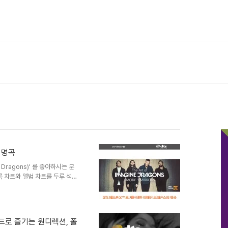
 명곡
Dragons)' 를 좋아하시는 분
록 차트와 앨범 차트를 두루 석권
노트 8의 캠페인 송이었던 'On
십 2014의 주제곡이었던
자세한 내용을 함께 보실까요?
사운드로 즐기는 원디렉션, 폴
태어난 이매진 드래곤스의 명곡들