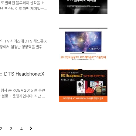
드로 발매된 블루레이 신작을 소
난 포스팅 이후 어떤 재미있는
요! 2015년 5월 - 6월 타
딩턴 베어'를 원작으로 한 이 영화는
다. 1초에 한 번씩 사고를 치
 이 곰을 노리는 악당 '밀리센
 드로드벤트 주연의 영화로 만나
의 TV 시리즈에 DTS 헤드폰:X
● 화..
 시장에서 엄청난 영향력을 발휘하
 하면서 고해상도 디스플레이와
는 TV 스피커에서 뿐만 아니라
 DTS 헤드폰:X 기술을 탑재
방해하지 않고 혼자 TV로 영화나
 DTS Headphone:X
헤드폰:X 는 마치 방안에 설치된
드 사운드를 감상할 수 ..
연행사 @ KOBA 2015 를 응원
아 블로그 운영자입니다! 지난 5
 시연행사에 많은 관심을 보여주시
그에서 진행된 이벤트에 응모해주
크랩, 응원메세지)'을 모두 충족
정했습니다. 당첨되신 모든 분들
다음 이벤트를 기대해주시기 바랍
2
3
4
비밀댓글'로..