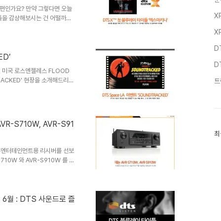
 편인가요? 만약 그렇다면 오늘
X
타이틀을 감상해보시는 건 어떨까요?
 가짜인지에 대해 이야기를 풀어
X
™ 사운드로 출시되었습니다. 이로
 영화를 즐길 수 있게 되었습니
D
Blu-ray.com 사이트의 평가에
ED’
D
폰으로 몰입 경험을 높이고 싶은
일 미국 로스엔젤레스 FLOOD
가 되시지 않..
TRACKED' 현장을 소개해드리겠
트
벤트로, 다양한 예술적 활동을 통해
번째 행사로 준비한 것이 바로
분야의 발전에 크게 기여한 DTS의
lm 과 함께 했는데요. 멋진 음악
R-S710W, AVR-S91
이 아주 즐겁게 즐기고 돌아가셨
최
최
느껴보실까요..
근
글
 홈엔터테인먼트용 리시버를 선보
과
710W 와 AVR-S910W 를 발
인
히 서라운드 사운드를 들려주는 데
기
안정적인 접속을 자랑해 시장에서
글
 사운드를 자랑하는 데논의 새로
지원할 예정이라고 하여, 홈엔터
 6월 : DTS 사운드로 즐
지금부터 데논 네트워크 A/V 리
R-S910W 를 ..