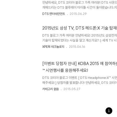
안녕하세요, DTS 코리아 블로그 가족 여러분! DTS 사운
개해드리는 DTS 블루레이 타이틀 시간이 돌아왔습니다.지
작품들이 새로 나왔는지 궁금하시죠? 지금부터 함께 구경해보세
DTS 엔터테인먼트
2015.06.29
이틀 패딩턴 (Paddington, 2014) 마이클 본드의 '패
새로운 가족을 찾아 떠나는 한 곰돌이의 이야기를 담고 있습니
는 이 말썽쟁이 곰과 이 곰을 도우려는 브라운 가족, 그리고
2015년도 삼성 TV, DTS 헤드폰:X 기술 탑재
트'의 재밌는 모험 이야기. 샐리 호킨스와 니콜 키드먼, 짐
DTS 블로그 가족 여러분 안녕하세요! 2015년도 삼성전자
보세요. ● 비디오 코덱 : MPEG-4 AVC● 해상도 : 1080 
기술이 탑재되었다는 사실을 알고 계신가요? :) 세계 TV
고 있는 삼성전자는 최근 프리미엄 TV 시장을 공략하기로
XPERI 테크놀로지
2015.06.16
풍부한 서라운드 음향 구현에 온 힘을 쏟고 있는데요. 이제
헤드폰으로도 실감나는 서라운드를 느낄 수 있도록 하기 위해
한 TV를 선보이고 있습니다. 늦은 밤, 가족이나 이웃들을 
[이벤트 당첨자 안내] KOBA 2015 에 참여하는
게임을 즐기고 싶은 사용자들을 배려한 기능인데요. DTS 
™ 시연행사를 응원해주세요!
외부 스피커로 소리를 듣는 것처럼 풍부하고 실감나는 서라운
DTS 코리아 블로그 이벤트 [ DTS Headphone:X™ 시
해주세요! ] 당첨자를 발표합니다! 안녕하세요, DTS 코리
월 22일까지 KOBA 2015 에서 진행된 DTS 헤드폰:X
카테고리 없음
2015.05.27
고, 또 응원해주신 분들께 진심으로 감사드립니다 :) 블로
신 많은 분들 중에서 '이벤트 참여 조건(이웃맺기, 공감, 스
하신 분들을 대상으로 아래와 같이 총 31분의 당첨자를 선
께 축하의 말씀 드리며, 아쉽게 당첨되지 못하신 분들은 
1
니다. 당첨자 분들은 5월 31일(일) 자정까지 본 포스팅에 '