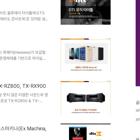
 ..
콘서트 블루레이 타이틀에 DTS
집에서도 콘서트에 온 것처럼 생
 세계적인 팝스타들도 이와 같은
레이 타이틀을 발매했습니다. 과
궁금하신가요? 함께 보시죠! 뮤직
)One Direction: Where
데뷔 직후 UK 차트는 물론 17개국 앨
 화웨이(Hwawei)가 보급형
이드 운영체제를 기반으로 하이실리
프로세서와 듀얼심, 그리고 DTS 스튜
제품은 한국 돈으로 채 15만원이
요. 가성비가 아주 높은 이 제
'아너 4C(Honor 4C)'는
RZ800, TX-RX900
ex-A53 와 ARM Mali-
장 못지 않은 리얼한 사운드와 영
쿄 TX-RZ800 & TX-
공
즐길 수 있도록 제작된 이 AV 리
X
을 지원하고 있는데요. 그 중 가
:X™ 입니다 :) DTS:X™ 는
X
는 어떠한 특징들을 가지고 있는
스마키나(Ex Machina,
AV 리시버 TX-RZ800 과
 뿐만 ..
분