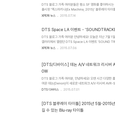
DTS 블로그 가족 여러분들은 평소 SF 영화를 좋아하시는
출시된 '엑스마키나(Ex Machina, 2015)' 블루레이 
너무나도 사람같은 A.I.의 인격과 감정이 진짜인지 아니면
XPERI 뉴스
2015.07.14
가는 이 SF 영화는 블루레이 타이틀로는 최초로 DTS:X
써 관객들은 집에서도 영화관 못지 않은 리얼한 사운드로 이
다. DTS:X™ 사운드를 처음 만나볼 수 있는 이 블루레이는 
DTS Space LA 이벤트 - ‘SOUNDTRACK
서 오디오 부문 만점을 받기도 했답니다! 뿐만 아니라 헤드
DTS 블로그 가족 여러분 안녕하세요! 오늘은 지난 7월 1
분들을 위해 DTS 헤드폰:X까지 지원한다고 하니 더욱 기대
갤러리에서 열렸던 DTS Space LA 이벤트 'SOUND 
습니다. DTS Space LA 는 DTS 가 진행하는 월간 이
XPERI 뉴스
2015.07.06
사운드의 혁신을 보여드리기 위해 마련되었는데요. 그 첫 
'SOUNDTRACKED'입니다. 이 행사에는 음악과 영상 
사운드 혁신을 기리기 위해 특별히 비디오 DJ인 Mike Re
[DTS/디바이스] 데논 A/V 네트워크 리시버 AV
과 맛있는 음식들로 가득한 이 이벤트에서 게스트 여러분들
0W
다는 후문입니다. 즐거웠던 현장 분위기를 사진으로 함께 
DTS 블로그 가족 여러분, 안녕하세요! 오랜 시간 다양한
여온 데논(Denon)이 새로운 네트워크 A/V 리시버 AVR-S
표했습니다. 데논의 네트워크 A/V 리시버 시리즈는 단순
DTS 디바이스
2015.07.01
서 그치지지 않고, 쉬운 조작법과 함께 다양한 기기와의 
훌륭하게 평가되고 있는데요. 다이나믹하면서도 선이 굵은
운 제품에서는 차세대 입체 음향 솔루션인 DTS:X™ 까지 
[DTS 블루레이 타이틀] 2015년 5월-2015년
테인먼트 팬들의 기대를 한 껏 끌어 모으고 있습니다. 그럼 
길 수 있는 Blu-ray 타이틀
시버 S시리즈를 완성할 마지막 두 제품, AVR-S710W 와 AV