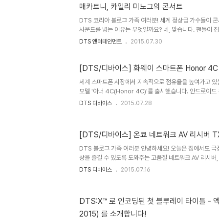
매카트니, 카일리 미노그의 콘서트
일렉트로닉, 힙합, 포크 등 다양한 장르를 넘나들며 세련된 록
DTS 코리아 블로그 가족 여러분! 세계 정상급 가수들이 
사운드를 넣는 이유는 무엇일까요? 네, 맞습니다. 팬들이 
생한 감동을 느끼길 바라기 때문인데요 :) 오늘 소개해드릴
DTS 엔터테인먼트
2015.07.30
이유로 DTS 사운드 솔루션이 포함된 라이브 콘서트 블루
연 이들은 누구인지, 또 어떠한 DTS 기술을 탑재했는지 
콘서트 블루레이 타이틀 with DTS원디렉션(One Direction
[DTS/디바이스] 화웨이 스마트폰 Honor 4C
We Are - Live from San Siro Stadium2012년 
세계 스마트폰 시장에서 지속적으로 점유율을 높여가고 있는
범 차트 1위를 기록한 영국 보이밴드 원디렉션이..
모델 '아너 4C(Honor 4C)'를 출시했습니다. 안드로
콘의 '기린 620(Hi-Silicon Kirin 620)' 옥타코어 
DTS 디바이스
2015.07.28
디오 사운드(DTS Studio Sound™)까지 모두 갖춘 이 
되지 않는 가격으로 출시되어 세계 시장에 놀라움을 안겼는데
품, 궁금하지 않으세요? 화웨이가 새로 출시한 5인치 스마트폰 
[DTS/디바이스] 온쿄 네트워크 AV 리시버 TX-
안드로이드 4.4 킷캣 운영체제를 기반으로 8개의 ARM Cort
450 GPU를 지원하는 하이실리콘의 64비트 ..
DTS 블로그 가족 여러분 안녕하세요! 오늘은 집에서도 극
상을 즐길 수 있도록 도와주는 고품질 네트워크 AV 리시버, 온
RZ900 을 소개해드리겠습니다. 최고의 홈 시네마 활동을 
DTS 디바이스
2015.07.16
시버는 영상에 완전히 몰입할 수 있도록 여러가지 최신 기술
장 핵심적인 기술이 바로 차세대 다차원 입체 음향 솔루션 DTS
향후 펌웨어 업데이트를 통해 지원될 예정입니다! 이 외에
DTS:X™ 로 인코딩된 첫 블루레이 타이틀 - 엑
지 지금부터 한 번 자세히 알아볼까요? 온쿄의 최신 네트워크 
2015) 를 소개합니다!
TX-RZ900 은 최신 영상 및 음향 포맷을 지원하여 영화 감상