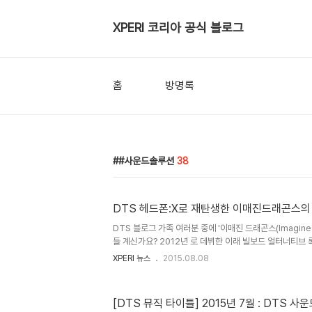
XPERI 코리아 공식 블로그
홈
방명록
#사운드솔루션
38
DTS 헤드폰:X로 재탄생한 이매진드래곤스의
DTS 블로그 가족 여러분 중에 '이매진 드래곤스(Imagine 
들 계신가요? 2012년 로 데뷔한 이래 빌보드 얼터너티브 
하며 스타덤에 오른 이 밴드는 우리나라에서는 삼성 갤럭시 
XPERI 뉴스
2015.08.08
Top of the World' 와 리그 오브 레전드 월드 챔피언
'Warriors'라는 곡으로 유명한데요. 이들이 최근 투어를 진행하면서 관람객들을 위한 선물
로 DTS 헤드폰:X 기술로 믹싱된 곡들을 공개했답니다. 
[DTS 뮤직 타이틀] 2015년 7월 : DTS 
^^ ▲ 이매진 드래곤스 인터뷰 DTS 헤드폰:X로 다시 