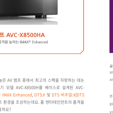
공
X
오늘은
AV 앰프
중에서
최고의 스펙을 자랑하는 데논
X
인기 모델 AVC-X8500H를 베이스로 설계된 AVC-
과
IMAX Enhanced
,
DTS:X
및
DTS 버추얼:X
(
DTS
분
텐츠 환경을 조성하는데요. 홈 엔터테인먼트의 품격을
X
펴볼까요?
X