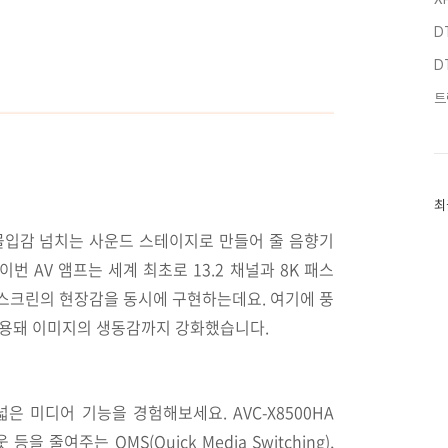
D
D
트
최
최
근
글
든 몰입감 넘치는 사운드 스테이지로 만들어 줄 음향기
과
 AV 앰프는 세계 최초로 13.2 채널과 8K 패스
인
기
스크린의 현장감을 동시에 구현하는데요. 여기에 풍
글
 적용돼 이미지의 생동감까지 강화했습니다.
폭넓은 미디어 기능을 경험해보세요.
AVC-X8500HA
웃 등을 줄여주는 Q
MS(Quick Media Switching),