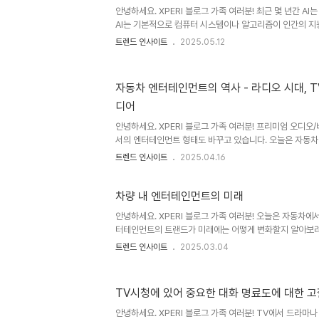
합병하거나 혁신적인 제휴를 모색할 수밖에 없게 되었습니다. 
안녕하세요. XPERI 블로그 가족 여러분! 최근 몇 년간 AI
기..
AI는 기본적으로 컴퓨터 시스템이나 알고리즘이 인간의 
의미합니다. 하지만 그렇게 단순한 개념은 아닙니다. 오늘은
트렌드 인사이트
2025.05.12
미래의 혁신을 이끄는지에 대해 알아보도록 하겠습니다. A
자율 시스템부터 머신러닝까지, 이러한 기술의 실제 적용 
솔루션부터 지능이나 자율성이 다소 떨어지는 기본적인 기능까
자동차 엔터테인먼트의 역사 - 라디오 시대, T
열풍의 한가운데에 서 있지만, 사실 이러한 기술은 새로운 
디어
동안 AI 기반 솔루션의 혜택을 누려왔는데, 우리가 그 영향
안녕하세요. XPERI 블로그 가족 여러분! 프리미엄 오디
서의 엔터테인먼트 형태도 바꾸고 있습니다. 오늘은 자동
살펴보고 미래는 어떤 형태의 엔터테인먼트를 즐기게 될지 
트렌드 인사이트
2025.04.16
차량 내 엔터테인먼트의 역사는 자동차의 역사만큼이나 길고
레가 최초로 라디오가 장착된 차량을 미국에서 판매하기 시
지붕 전체를 덮는 안테나가 달린 거대한 웨스팅하우스 라디
차량 내 엔터테인먼트의 미래
라디오인 블라우풍트 AS-5는 그로부터 10년 후 출시되었
안녕하세요. XPERI 블로그 가족 여러분! 오늘은 자동차에
오보다는 사용하기 편리하긴 했지만 심미적으로 매력적이진
터테인먼트의 트랜드가 미래에는 어떻게 변화할지 알아보려
은 많은 사람들이..
터테인먼트의 중심은 오디오입니다. 대부분 운전을 하면서
트렌드 인사이트
2025.03.04
을 듣곤 합니다. 최근 Xperi 가 실시한 소비자 조사에 따
경험에 매우 중요한 요소로 꼽았습니다. 그럼 앞으로는 어
가 그 중심에 설 것으로 예상됩니다. 지금은 주로 사람이 
TV시청에 있어 중요한 대화 명료도에 대한 고
차가 많이 운행할 것이기 때문인데요. 자율주행차에 탄 탑
는 눈으로 보고 즐길 수 있는 엔터테인먼트를 선호할 가능성
안녕하세요. XPERI 블로그 가족 여러분! TV에서 드라마