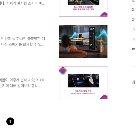
니다. 저희가 실시한 조사에 따르
려움을 겪는다고 합니다. TV가
X
여전히 중요한 부분이라는 것을
X
 대화의 명료도를 제공하지 못한
 오늘은 TV시청 환경에 있어 소
D
습니다. TV 제조업체들에 있어
문제를 해결하기 위해 기존에 널
디오 문제 중 하나인 불분명한 대
D
 내장 스피커를 탑재할 수 있는
트
련인데요. 특히 영화나 드라마를
하는 경우가 한번쯤은 있었을 텐
 Dialogue)는 이러한 문제를
대해 자세히 알아볼까요? DTS
가지고 있는 불만, 즉 대화소리가
입니다. ..
 역할이 어떻게 변하고 있고 소비
최
최
는지에 대해 알아보려 합니
근
글
있습니다. 소비자는 더 이상 자동
과
, 개인 휴식을 취하거나 릴랙스할
인
서 소비자는 자동차에서 영화나
기
를 즐기고 싶어 합니다. 센서스와
글
 미국에서 실시한 연구에 따르면
 중요하다고 답했고, 미국 성인
1