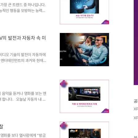
한편, TiVo의 2025년 2분
는 가장 큰 트렌드 중 하나입니다.
지능적인 행동을 모방하는 능력을
 이 보이지 않는 마법이 어떻게
I에는 다양한 형태가 존재합니다.
분야는 매우 다양하며, 혁신적인
지 말이죠. 지금 우리는 AI
V의 발전과 자동차 속 미
것이 아닙니다. 우리 사회는 오랫
력을 인식하지 못했을 뿐입..
오/비디오 기술의 발전이 자동차에
차 엔터테인먼트의 과거와 현재를
함께 알아볼까요? 라디오 시대
 다채롭습니다. 1922년 쉐보
작했습니다. 당시 라디오는 차량
오였습니다. 최초의 유럽 차량
는데요. 이 라디오는 기존의 라디
서 음악을 듣거나 영화를 보는 엔
 않았습니다. 이런 미적인 측면
 합니다. 오늘날 자동차 내 엔
공
 라디오를 듣거나 좋아하는 음악
X
르면 응답자의 71%가 음악을 운전
떨까요? 미래에는 아마도 비디오
X
운전을 하지만, 미래에는 자율주행
찰
승객은 아마도 듣는 것 위주보다
이 큽니다. 그래서 비디오가 차
나 영화를 보다 옆사람에게 “방금
분